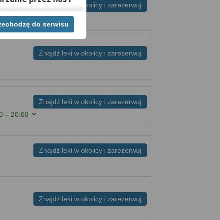
Znajdź leki w okolicy i zarezerwuj
rzechodzę do serwisu
ej chwili cofnąć,
lach. Jeżeli chcesz
możesz tego dokonać
Znajdź leki w okolicy i zarezerwuj
rwisie znajdziesz
Znajdź leki w okolicy i zarezerwuj
0 – 20:00
Znajdź leki w okolicy i zarezerwuj
Znajdź leki w okolicy i zarezerwuj