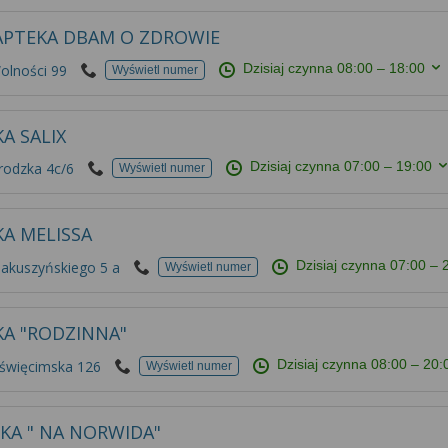
APTEKA DBAM O ZDROWIE
Dzisiaj czynna
08:00 – 18:00
olności 99
Wyświetl numer
A SALIX
Dzisiaj czynna
07:00 – 19:00
rodzka 4c/6
Wyświetl numer
KA MELISSA
Dzisiaj czynna
07:00 – 
Makuszyńskiego 5 a
Wyświetl numer
KA "RODZINNA"
Dzisiaj czynna
08:00 – 20:
Oświęcimska 126
Wyświetl numer
KA " NA NORWIDA"