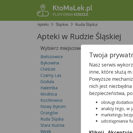
Apteki
Śląskie
Ruda Śląska
Apteki w Rudzie Śląskiej
Wybierz miejscowość
Sprawdź, któ
Twoja prywatn
Bielszowice
Bykowina
Nasz serwis wykorzy
Chebzie
inne, które służą m
Czarny Las
Powyższe mechanizm
Godula
nich jest niezbędn
Halemba
bezpieczeństwa, po
Kłodnica
Kochłowice
obsługi dodatko
Nowy Bytom
analizy tego, w 
Orzegów
marketingu bezp
Ruda Śląska
udostępniania f
Stara Kuźnia
Wirek
Kliknij „Akceptuję