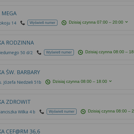
A MEGA
Dzisiaj czynna
07:00 – 20:00
okoju 14
Wyświetl numer
KA RODZINNA
Dzisiaj czynna
08:00 – 18
iedurnego 50 d/2
Wyświetl numer
KA ŚW. BARBARY
Dzisiaj czynna
08:00 – 18:00
. Józefa Niedzieli 51b
KA ZDROWIT
Dzisiaj czynna
08:00 – 
ranciszka Wilka 4 b
Wyświetl numer
KA CEF@RM 36,6