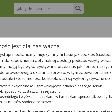
Wpisz nazwę leku
re apteki w Rudzie Śląskiej posiadają Twój l
ość jest dla nas ważna
stuje mechanizmy między innymi takie jak cookies (ciastecz
Wpisz nazwę leku
.in. do zapewnienia optymalnej obsługi podczas wizyty w nas
y mogą być wykorzystywane przez nas jak i przez naszych
a do prawidłowego działania serwisu, w tym zapewnienia n
zostałe (które możesz kontrolować) są wykorzystywane do:
W Rudzie Śląskiej są
43
apteki.
40
aptek zgłosiło nam, że są 
wych funkcjonalności usprawniających działanie naszego serwisu,
jaki sposób korzystasz z naszej strony,
ośredniego i wyświetlania reklam, w tym reklam spersonalizowanych
Tylko otwarte apteki
unkcji mediów społecznościowych.
 i przechodzę do serwisu”, aby wyrazić zgodę na przetwa