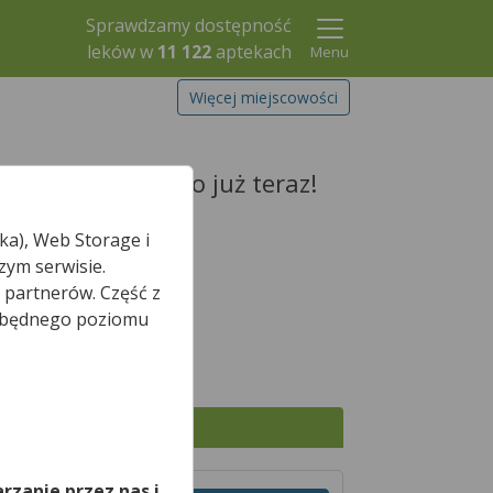
Sprawdzamy dostępność
leków w
11 122
aptekach
Menu
Więcej miejscowości
ek i zarezerwuj go już teraz!
ka), Web Storage i
zym serwisie.
 partnerów. Część z
Szukaj leku
iezbędnego poziomu
*
właśnie otwarte.
,
Wszystkie apteki
rzanie przez nas i