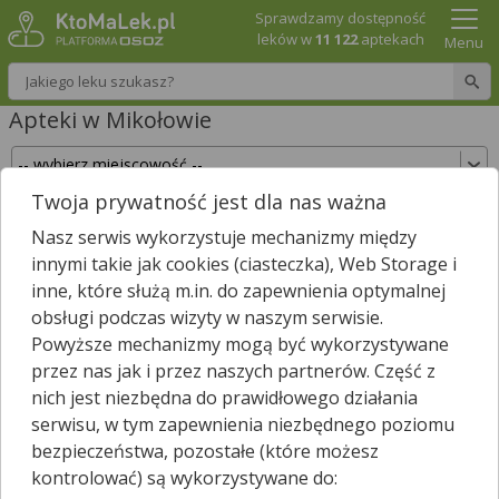
Sprawdzamy dostępność
leków w
11 122
aptekach
Menu
Wpisz nazwę leku
Apteki w Mikołowie
Twoja prywatność jest dla nas ważna
Sprawdź, które apteki w Mikołowie posiadają
Nasz serwis wykorzystuje mechanizmy między
Twój lek i zarezerwuj go już teraz!
innymi takie jak cookies (ciasteczka), Web Storage i
Wpisz nazwę leku
inne, które służą m.in. do zapewnienia optymalnej
obsługi podczas wizyty w naszym serwisie.
Powyższe mechanizmy mogą być wykorzystywane
przez nas jak i przez naszych partnerów. Część z
W Mikołowie jest
13
aptek.
nich jest niezbędna do prawidłowego działania
Wybierz typ aptek
serwisu, w tym zapewnienia niezbędnego poziomu
bezpieczeństwa, pozostałe (które możesz
kontrolować) są wykorzystywane do: