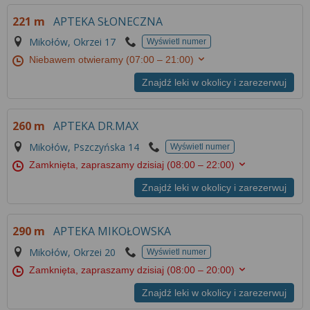
Więcej informacji na temat wykorzystywania
221 m
APTEKA SŁONECZNA
narzędzi zewnętrznych w naszym serwisie
znajdziesz w
Regulaminie Serwisu
.
Mikołów, Okrzei 17
Wyświetl numer
Niebawem otwieramy
(07:00 – 21:00)
Znajdź leki w okolicy i zarezerwuj
260 m
APTEKA DR.MAX
Mikołów, Pszczyńska 14
Wyświetl numer
Zamknięta, zapraszamy dzisiaj
(08:00 – 22:00)
Znajdź leki w okolicy i zarezerwuj
290 m
APTEKA MIKOŁOWSKA
Mikołów, Okrzei 20
Wyświetl numer
Zamknięta, zapraszamy dzisiaj
(08:00 – 20:00)
Znajdź leki w okolicy i zarezerwuj