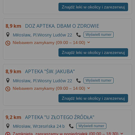
Znajdź leki w okolicy i zarezerwuj
8,9 km
DOZ APTEKA. DBAM O ZDROWIE
Miłosław, Pl.Wiosny Ludów 22
Wyświetl numer
Niebawem zamykamy
(09:00 – 14:00)
Znajdź leki w okolicy i zarezerwuj
8,9 km
APTEKA "ŚW. JAKUBA"
Miłosław, Pl.Wiosny Ludów 22
Wyświetl numer
Niebawem zamykamy
(09:00 – 14:00)
Znajdź leki w okolicy i zarezerwuj
9,2 km
APTEKA "U ZŁOTEGO ŹRÓDŁA"
Miłosław, Wrzesińska 24 b
Wyświetl numer
Zamknięta, zapraszamy w poniedziałek
(00:00 – 18:30)