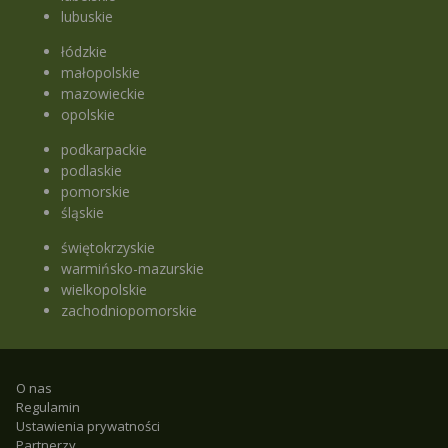
lubuskie
łódzkie
małopolskie
mazowieckie
opolskie
podkarpackie
podlaskie
pomorskie
śląskie
świętokrzyskie
warmińsko-mazurskie
wielkopolskie
zachodniopomorskie
O nas
Regulamin
Ustawienia prywatności
Partnerzy