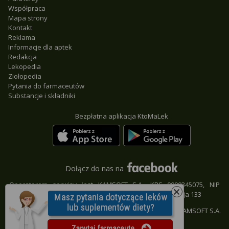
Współpraca
Mapa strony
Kontakt
Reklama
Informacje dla aptek
Redakcja
Lekopedia
Ziołopedia
Pytania do farmaceutów
Substancje i składniki
Bezpłatna aplikacja KtoMaLek
Dołącz do nas na
Operatorem serwisu jest KAMSOFT S.A., KRS 0000345075, NIP
9542685559, REGON 241371988, 40-235 Katowice, ul. 1 Maja 133
© KAMSOFT S.A.