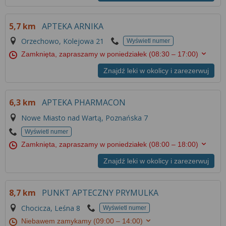
Więcej informacji na temat wykorzystywania
narzędzi zewnętrznych w naszym serwisie
5,7 km
APTEKA ARNIKA
znajdziesz w
Regulaminie Serwisu
.
Orzechowo, Kolejowa 21
Wyświetl numer
Zamknięta, zapraszamy w poniedziałek
(08:30 – 17:00)
Znajdź leki w okolicy i zarezerwuj
6,3 km
APTEKA PHARMACON
Nowe Miasto nad Wartą, Poznańska 7
Wyświetl numer
Zamknięta, zapraszamy w poniedziałek
(08:00 – 18:00)
Znajdź leki w okolicy i zarezerwuj
8,7 km
PUNKT APTECZNY PRYMULKA
Chocicza, Leśna 8
Wyświetl numer
Niebawem zamykamy
(09:00 – 14:00)