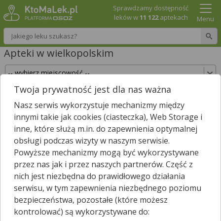
Sprawdzamy dostępność
leków w
11 122
aptekach
Menu
Wpisz nazwę leku
Apteki w wielkopolskim
Twoja prywatność jest dla nas ważna
Sprawdź, które apteki w wielkopolskim posiadają
Nasz serwis wykorzystuje mechanizmy między
Twój lek i zarezerwuj go już teraz!
innymi takie jak cookies (ciasteczka), Web Storage i
Wpisz nazwę leku
inne, które służą m.in. do zapewnienia optymalnej
obsługi podczas wizyty w naszym serwisie.
Powyższe mechanizmy mogą być wykorzystywane
przez nas jak i przez naszych partnerów. Część z
W wielkopolskim jest
1585
aptek.
967
aptek zgłosiło nam, że są
nich jest niezbędna do prawidłowego działania
*
właśnie otwarte.
serwisu, w tym zapewnienia niezbędnego poziomu
Wybierz typ aptek
bezpieczeństwa, pozostałe (które możesz
kontrolować) są wykorzystywane do: