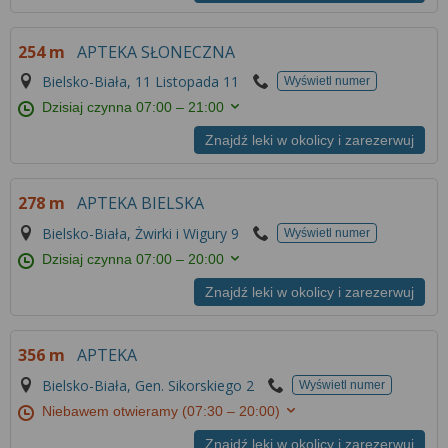
Więcej informacji na temat wykorzystywania
narzędzi zewnętrznych w naszym serwisie
254 m
APTEKA SŁONECZNA
znajdziesz w
Regulaminie Serwisu
.
Bielsko-Biała, 11 Listopada 11
Wyświetl numer
Dzisiaj czynna
07:00 – 21:00
Znajdź leki w okolicy i zarezerwuj
278 m
APTEKA BIELSKA
Bielsko-Biała, Żwirki i Wigury 9
Wyświetl numer
Dzisiaj czynna
07:00 – 20:00
Znajdź leki w okolicy i zarezerwuj
356 m
APTEKA
Bielsko-Biała, Gen. Sikorskiego 2
Wyświetl numer
Niebawem otwieramy
(07:30 – 20:00)
Znajdź leki w okolicy i zarezerwuj