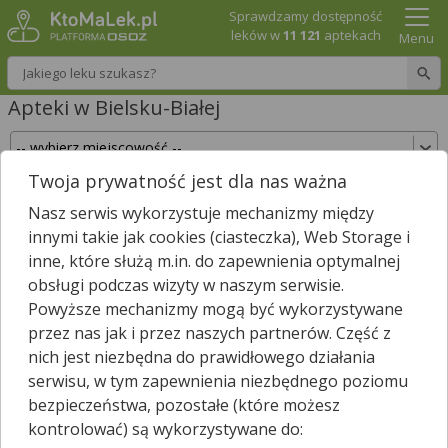
Sprawdzamy dostępność
leków w
11 121
aptekach
Menu
Wpisz nazwę leku
Apteki w Bielsku-Białej
Twoja prywatność jest dla nas ważna
Sprawdź, które apteki w Bielsku-Białej posiadają
Nasz serwis wykorzystuje mechanizmy między
Twój lek i zarezerwuj go już teraz!
innymi takie jak cookies (ciasteczka), Web Storage i
Wpisz nazwę leku
inne, które służą m.in. do zapewnienia optymalnej
obsługi podczas wizyty w naszym serwisie.
Powyższe mechanizmy mogą być wykorzystywane
przez nas jak i przez naszych partnerów. Część z
W Bielsku-Białej jest
71
aptek.
15
aptek zgłosiło nam, że są
nich jest niezbędna do prawidłowego działania
*
właśnie otwarte.
serwisu, w tym zapewnienia niezbędnego poziomu
Wybierz typ aptek
bezpieczeństwa, pozostałe (które możesz
kontrolować) są wykorzystywane do: