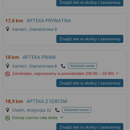
Więcej informacji na temat wykorzystywania
Znajdź leki w okolicy i zarezerwuj
narzędzi zewnętrznych w naszym serwisie
znajdziesz w
Regulaminie Serwisu
.
17,6 km
APTEKA PRYWATNA
Kamień, Diamentowa 8
Znajdź leki w okolicy i zarezerwuj
18 km
APTEKA PRIMA
Kamień, Diamentowa 8
Wyświetl numer
Zamknięta, zapraszamy w poniedziałek
(08:00 – 16:00)
Znajdź leki w okolicy i zarezerwuj
18,9 km
APTEKA Z SERCEM
Chełm, Wołyńska 32
Wyświetl numer
Dzisiaj czynna całą dobę
Znajdź leki w okolicy i zarezerwuj