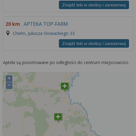
Znajdź leki w okolicy i zarezerwuj
20 km
APTEKA TOP-FARM
Chełm, Juliusza Słowackiego 33
Znajdź leki w okolicy i zarezerwuj
Apteki są posortowane po odległości do centrum miejscowości.
+
−