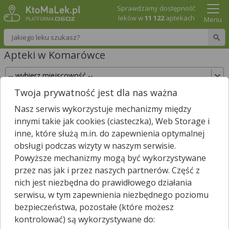
Sprawdzamy dostępność
leków w
11 122
aptekach
Menu
Wpisz nazwę leku
Apteki w Komarówce
Twoja prywatność jest dla nas ważna
Sprawdź, które apteki w Komarówce posiadają
Nasz serwis wykorzystuje mechanizmy między
Twój lek i zarezerwuj go już teraz!
innymi takie jak cookies (ciasteczka), Web Storage i
Wpisz nazwę leku
inne, które służą m.in. do zapewnienia optymalnej
obsługi podczas wizyty w naszym serwisie.
Powyższe mechanizmy mogą być wykorzystywane
przez nas jak i przez naszych partnerów. Część z
Wybierz typ aptek
nich jest niezbędna do prawidłowego działania
serwisu, w tym zapewnienia niezbędnego poziomu
bezpieczeństwa, pozostałe (które możesz
kontrolować) są wykorzystywane do:
W
Komarówce
nie znaleźliśmy żadnej apteki. Najbliższa apteka