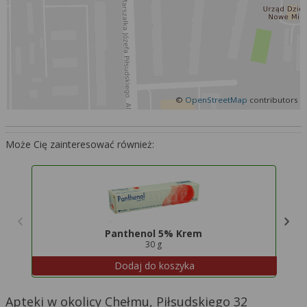
Więcej informacji na temat wykorzystywania
narzędzi zewnętrznych w naszym serwisie
znajdziesz w
Regulaminie Serwisu
.
©
OpenStreetMap
contributors
Może Cię zainteresować również:
Panthenol 5% Krem
30 g
Dodaj do koszyka
Apteki w okolicy Chełmu, Piłsudskiego 32