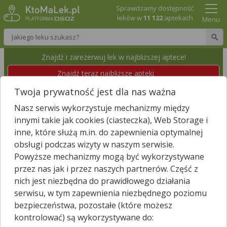
Sprawdzamy dostępność
leków w
11 122
aptekach
Menu
Wpisz nazwę leku
Znajdź i zarezerwuj lek w najbliższej aptece!
Znajdź teraz najbliższe apteki
Twoja prywatność jest dla nas ważna
DOZ APTEKA DBAM O ZDROWIE
Nasz serwis wykorzystuje mechanizmy między
Chełm, Piłsudskiego 32
Wyświetl numer
innymi takie jak cookies (ciasteczka), Web Storage i
Id apteki: 895 675
Dzisiaj czynna
08:00 – 19:00
inne, które służą m.in. do zapewnienia optymalnej
obsługi podczas wizyty w naszym serwisie.
Powyższe mechanizmy mogą być wykorzystywane
Znajdź leki w okolicy i zarezerwuj
przez nas jak i przez naszych partnerów. Część z
nich jest niezbędna do prawidłowego działania
serwisu, w tym zapewnienia niezbędnego poziomu
bezpieczeństwa, pozostałe (które możesz
Godziny otwarcia
kontrolować) są wykorzystywane do:
poniedziałek - piątek