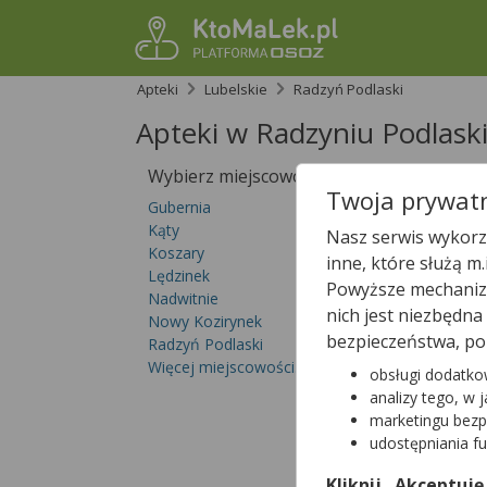
Apteki
Lubelskie
Radzyń Podlaski
Apteki w Radzyniu Podlask
Wybierz miejscowość
Sprawdź, któ
Twoja prywatn
teraz!
Gubernia
Kąty
Nasz serwis wykorzy
Koszary
inne, które służą m
Lędzinek
Powyższe mechanizm
Nadwitnie
nich jest niezbędn
Nowy Kozirynek
bezpieczeństwa, po
Radzyń Podlaski
Więcej miejscowości...
obsługi dodatko
analizy tego, w 
marketingu bezp
udostępniania f
Kliknij „Akceptuję