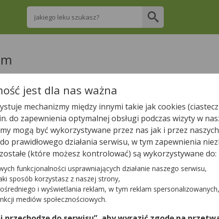
Wpisz nazwę leku
im
re apteki w Radzyniu Podlaskim posiadają T
ość jest dla nas ważna
stuje mechanizmy między innymi takie jak cookies (ciastecz
.in. do zapewnienia optymalnej obsługi podczas wizyty w nas
Wpisz nazwę leku
y mogą być wykorzystywane przez nas jak i przez naszych
a do prawidłowego działania serwisu, w tym zapewnienia n
zostałe (które możesz kontrolować) są wykorzystywane do:
wych funkcjonalności usprawniających działanie naszego serwisu,
W Radzyniu Podlaskim jest
13
aptek.
12
aptek zgłosiło nam, 
jaki sposób korzystasz z naszej strony,
ośredniego i wyświetlania reklam, w tym reklam spersonalizowanych
unkcji mediów społecznościowych.
Tylko otwarte apteki
 i przechodzę do serwisu”, aby wyrazić zgodę na przetwa