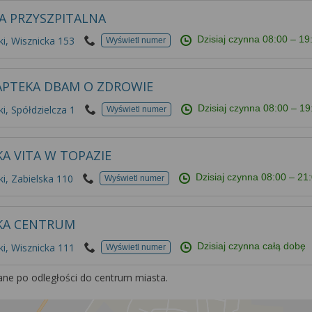
A PRZYSZPITALNA
Dzisiaj czynna
08:00 – 19
i, Wisznicka 153
Wyświetl numer
APTEKA DBAM O ZDROWIE
Dzisiaj czynna
08:00 – 19
i, Spółdzielcza 1
Wyświetl numer
A VITA W TOPAZIE
Dzisiaj czynna
08:00 – 21
i, Zabielska 110
Wyświetl numer
KA CENTRUM
Dzisiaj czynna całą dobę
i, Wisznicka 111
Wyświetl numer
ane po odległości do centrum miasta.