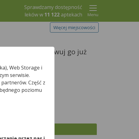
Sprawdzamy dostępność
leków w
11 122
aptekach
Menu
Więcej miejscowości
wój lek i zarezerwuj go już
ka), Web Storage i
zym serwisie.
 partnerów. Część z
iezbędnego poziomu
Szukaj leku
*
że są właśnie otwarte.
,
Wszystkie apteki
rzanie przez nas i