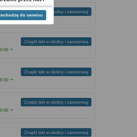
Znajdź leki w okolicy i zarezerwuj
rzechodzę do serwisu
ej chwili cofnąć,
lach. Jeżeli chcesz
możesz tego dokonać
Znajdź leki w okolicy i zarezerwuj
rwisie znajdziesz
19:00
Znajdź leki w okolicy i zarezerwuj
19:00
Znajdź leki w okolicy i zarezerwuj
19:00
Znajdź leki w okolicy i zarezerwuj