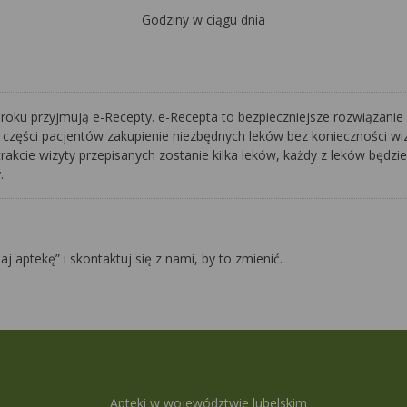
Godziny w ciągu dnia
oku przyjmują e-Recepty. e-Recepta to bezpieczniejsze rozwiązanie 
 części pacjentów zakupienie niezbędnych leków bez konieczności wizy
rakcie wizyty przepisanych zostanie kilka leków, każdy z leków będzie
y.
daj aptekę” i skontaktuj się z nami, by to zmienić.
Apteki w województwie lubelskim