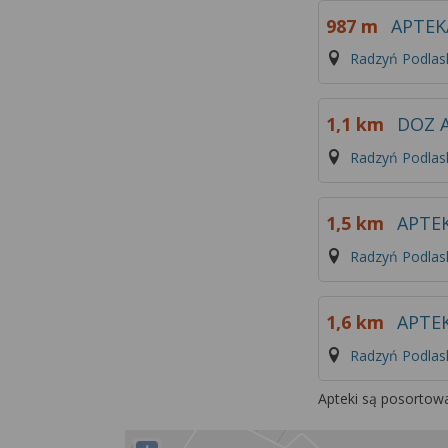
987 m
APTEK
Radzyń Podlask
1,1 km
DOZ 
Radzyń Podlask
1,5 km
APTEK
Radzyń Podlask
1,6 km
APTE
Radzyń Podlask
Apteki są posortow