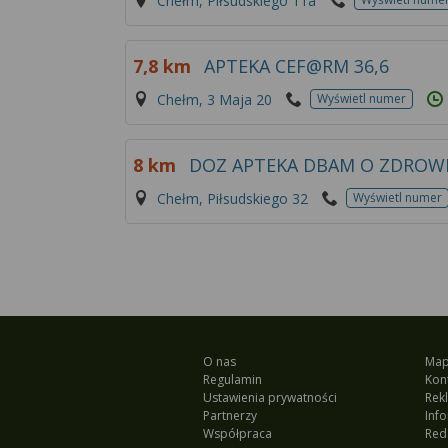
Chełm, Piłsudskiego 11a
7,8 km
APTEKA CEF@RM 36,6
Chełm, 3 Maja 20
Wyświetl numer
8 km
DOZ APTEKA DBAM O ZDROW
Chełm, Piłsudskiego 32
Wyświetl numer
O nas
Map
Regulamin
Kon
Ustawienia prywatności
Rek
Partnerzy
Inf
Współpraca
Red