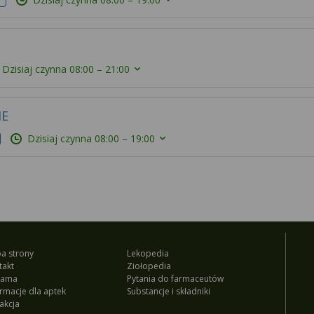
Dzisiaj czynna
08:00 – 21:00
IE
Dzisiaj czynna
08:00 – 19:00
a strony
Lekopedia
takt
Ziołopedia
lama
Pytania do farmaceutów
ormacje dla aptek
Substancje i składniki
akcja