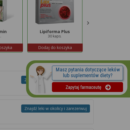
min
Lipiforma Plus
Hepatil
.
30 kaps.
80 tabl.
oszyka
Dodaj do koszyka
Dodaj do koszyk
Znajdź leki w okolicy i zarezerwuj
Znajdź leki w okolicy i zarezerwuj