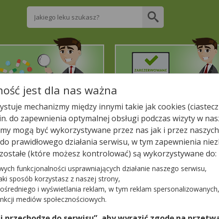
Wpisz nazwę leku
ość jest dla nas ważna
2. Znajdź potrzebny lek
3. Zarezerwuj on-line
stuje mechanizmy między innymi takie jak cookies (ciastecz
.in. do zapewnienia optymalnej obsługi podczas wizyty w nas
liższej aptece!
y mogą być wykorzystywane przez nas jak i przez naszych
a do prawidłowego działania serwisu, w tym zapewnienia n
ień
Kamień
APTEKA PRIMA
zostałe (które możesz kontrolować) są wykorzystywane do:
wych funkcjonalności usprawniających działanie naszego serwisu,
jaki sposób korzystasz z naszej strony,
ośredniego i wyświetlania reklam, w tym reklam spersonalizowanych
−
unkcji mediów społecznościowych.
 i przechodzę do serwisu”, aby wyrazić zgodę na przetwa