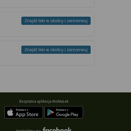
Znajdź leki w okolicy i zarezerwuj
Znajdź leki w okolicy i zarezerwuj
Bezpłatna aplikacja KtoMaLek
Jesteśmy na