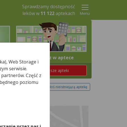
Sprawdzamy dostępność
leków w
11 122
aptekach
Menu
4. Odbierz w aptece
ka), Web Storage i
zym serwisie.
Znajdź teraz najbliższe apteki
 partnerów. Część z
iezbędnego poziomu
Zgłoś nieistniejącą aptekę
,
rzanie przez nas i