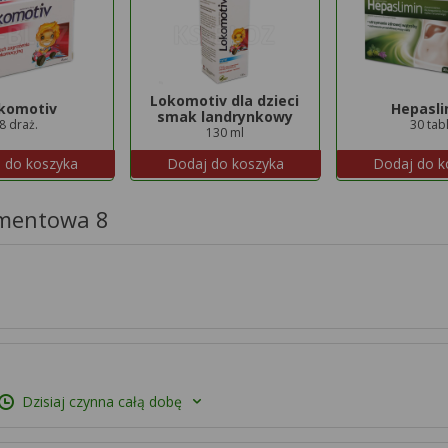
Lokomotiv dla dzieci
komotiv
Hepasli
smak landrynkowy
8 draż.
30 tabl
130 ml
 do koszyka
Dodaj do koszyka
Dodaj do k
amentowa 8
Dzisiaj czynna całą dobę