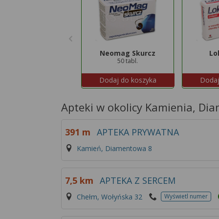
Neomag Skurcz
Lo
50 tabl.
Dodaj do koszyka
Dodaj
Apteki w okolicy Kamienia, Di
391 m
APTEKA PRYWATNA
Kamień, Diamentowa 8
7,5 km
APTEKA Z SERCEM
Chełm, Wołyńska 32
Wyświetl numer