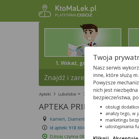
Twoja prywatn
1. Wskaż, gdzie jesteś
Nasz serwis wykorzy
inne, które służą m
Znajdź i zarezerwuj lek w najb
Powyższe mechanizm
nich jest niezbędn
Apteki
Lubelskie
Powiat Chełmski
Kam
bezpieczeństwa, po
APTEKA PRIMA
obsługi dodatko
analizy tego, w 
Kamień, Diamentowa 8
Wyświetl numer
marketingu bezp
udostępniania f
Id apteki: 918 604
Dzisiaj czynna
08:00 – 16:00
Kliknij „Akceptuję