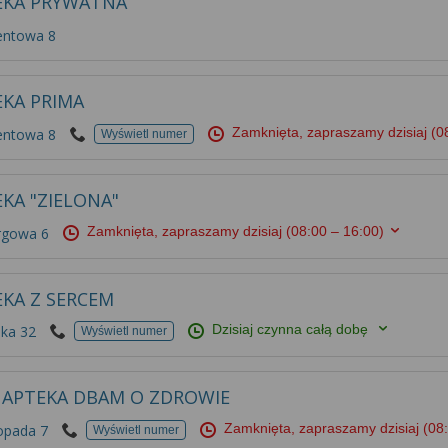
EKA PRYWATNA
entowa 8
EKA PRIMA
Zamknięta, zapraszamy dzisiaj
(0
entowa 8
Wyświetl numer
KA "ZIELONA"
Zamknięta, zapraszamy dzisiaj
(08:00 – 16:00)
rgowa 6
EKA Z SERCEM
Dzisiaj czynna całą dobę
ka 32
Wyświetl numer
 APTEKA DBAM O ZDROWIE
Zamknięta, zapraszamy dzisiaj
(08
opada 7
Wyświetl numer