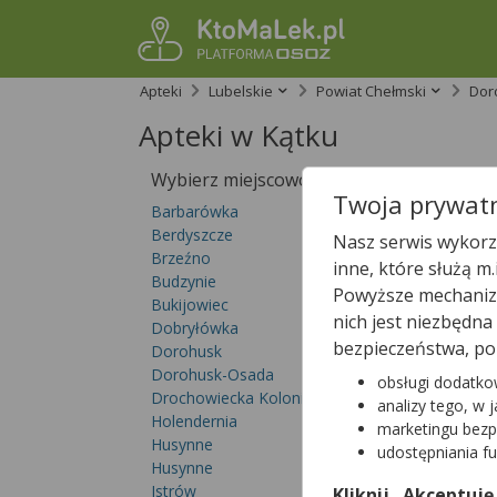
Apteki
Lubelskie
Powiat Chełmski
Dor
Apteki w Kątku
Wybierz miejscowość
Sprawdź, któ
Twoja prywatn
Barbarówka
Berdyszcze
Nasz serwis wykorzy
Brzeźno
inne, które służą m
Budzynie
Powyższe mechanizm
Bukijowiec
nich jest niezbędn
Dobryłówka
bezpieczeństwa, po
Dorohusk
Dorohusk-Osada
obsługi dodatko
Drochowiecka Kolonia
analizy tego, w 
Holendernia
marketingu bezp
Husynne
udostępniania f
W
Kątku
nie znal
Husynne
Sprawdź pełną lis
Istrów
Kliknij „Akceptuję