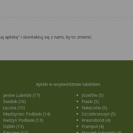
daj aptekę” i skontaktuj się z nami, by to zmienić.
Apteki w województwie lubelskim
Janów Lubelski (17)
Józefów (5)
Świdnik (16)
Piaski (5)
Łęczna (15)
Nałęczów (5)
Międzyrzec Podlaski (14)
Szczebrzeszyn (5)
Radzyń Podlaski (13)
Krasnobród (4)
Dęblin (13)
Frampol (4)
Parczew (12)
Stoczek Łukowski (4)