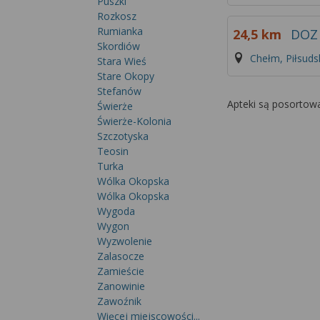
Puszki
Rozkosz
Rumianka
24,5 km
DOZ
Skordiów
Chełm, Piłsuds
Stara Wieś
Stare Okopy
Stefanów
Apteki są posortow
Świerże
Świerże-Kolonia
Szczotyska
Teosin
Turka
Wólka Okopska
Wólka Okopska
Wygoda
Wygon
Wyzwolenie
Zalasocze
Zamieście
Zanowinie
Zawoźnik
Więcej miejscowości...