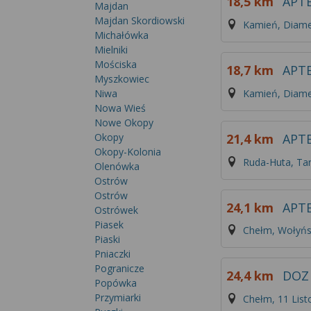
18,5 km
APT
Majdan
Majdan Skordiowski
Kamień, Diam
Michałówka
Mielniki
Mościska
18,7 km
APT
Myszkowiec
Kamień, Diam
Niwa
Nowa Wieś
Nowe Okopy
21,4 km
APTE
Okopy
Okopy-Kolonia
Ruda-Huta, Ta
Olenówka
Ostrów
Ostrów
24,1 km
APT
Ostrówek
Piasek
Chełm, Wołyńs
Piaski
Pniaczki
Pogranicze
24,4 km
DOZ
Popówka
Przymiarki
Chełm, 11 List