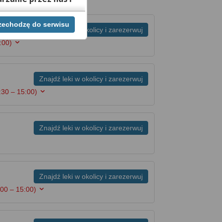
rzechodzę do serwisu
ej chwili cofnąć,
Znajdź leki w okolicy i zarezerwuj
lach. Jeżeli chcesz
:00)
możesz tego dokonać
rwisie znajdziesz
Znajdź leki w okolicy i zarezerwuj
:30 – 15:00)
Znajdź leki w okolicy i zarezerwuj
Znajdź leki w okolicy i zarezerwuj
:00 – 15:00)