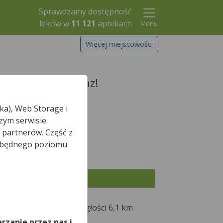
Sprawdzamy dostępność
leków w
11 121
aptekach
Menu
Więcej miejscowości
zerwuj go już teraz!
ka), Web Storage i
zym serwisie.
 partnerów. Część z
Szukaj leku
iezbędnego poziomu
Wszystkie apteki
,
husku-Osadzie
w odległości 6,1 km
rzanie przez nas i