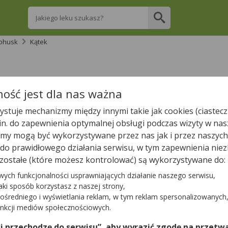
Wpisz nazwę leku
ohusk
Kątek
re apteki w Kątku posiadają Twój lek i zare
ość jest dla nas ważna
stuje mechanizmy między innymi takie jak cookies (ciastecz
Wpisz nazwę leku
.in. do zapewnienia optymalnej obsługi podczas wizyty w nas
y mogą być wykorzystywane przez nas jak i przez naszych
a do prawidłowego działania serwisu, w tym zapewnienia n
zostałe (które możesz kontrolować) są wykorzystywane do:
wych funkcjonalności usprawniających działanie naszego serwisu,
Tylko otwarte apteki
jaki sposób korzystasz z naszej strony,
ośredniego i wyświetlania reklam, w tym reklam spersonalizowanych
unkcji mediów społecznościowych.
eźliśmy żadnej apteki. Najbliższa apteka znajduje się w
Doro
tę aptek w najbliższej okolicy.
 i przechodzę do serwisu”, aby wyrazić zgodę na przetwa