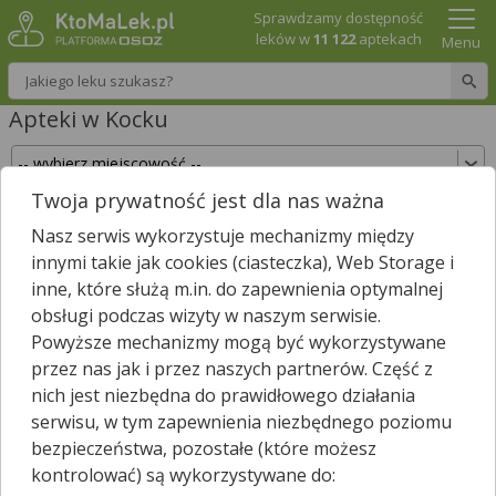
Sprawdzamy dostępność
leków w
11 122
aptekach
Menu
Wpisz nazwę leku
Apteki w Kocku
Twoja prywatność jest dla nas ważna
Sprawdź, które apteki w Kocku posiadają Twój
Nasz serwis wykorzystuje mechanizmy między
lek i zarezerwuj go już teraz!
innymi takie jak cookies (ciasteczka), Web Storage i
Wpisz nazwę leku
inne, które służą m.in. do zapewnienia optymalnej
obsługi podczas wizyty w naszym serwisie.
Powyższe mechanizmy mogą być wykorzystywane
przez nas jak i przez naszych partnerów. Część z
W Kocku są
4
apteki.
nich jest niezbędna do prawidłowego działania
Wybierz typ aptek
serwisu, w tym zapewnienia niezbędnego poziomu
bezpieczeństwa, pozostałe (które możesz
kontrolować) są wykorzystywane do: