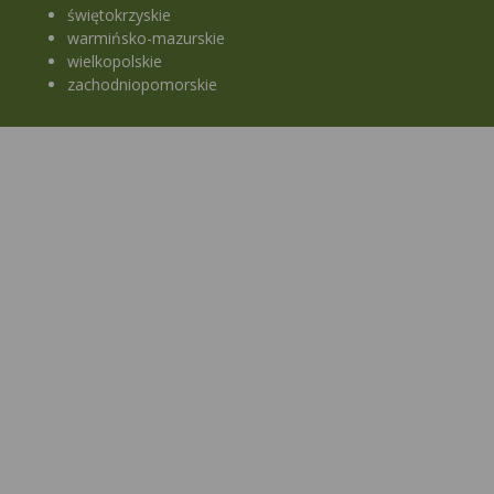
świętokrzyskie
warmińsko-mazurskie
wielkopolskie
zachodniopomorskie