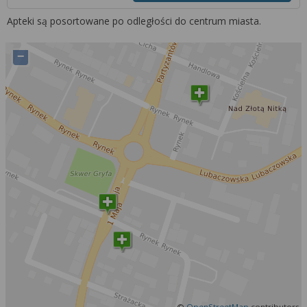
Więcej informacji na temat wykorzystywania
Apteki są posortowane po odległości do centrum miasta.
narzędzi zewnętrznych w naszym serwisie
znajdziesz w
Regulaminie Serwisu
.
−
©
OpenStreetMap
contributors