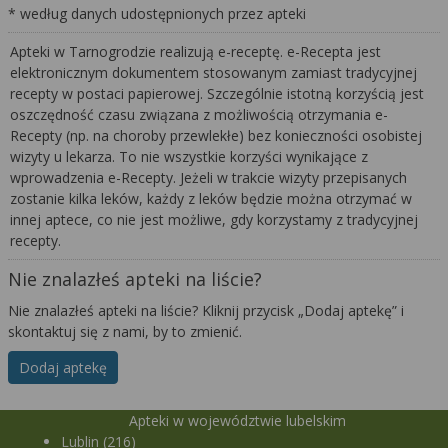
* według danych udostępnionych przez apteki
Apteki w Tarnogrodzie realizują e-receptę. e-Recepta jest
elektronicznym dokumentem stosowanym zamiast tradycyjnej
recepty w postaci papierowej. Szczególnie istotną korzyścią jest
oszczędność czasu związana z możliwością otrzymania e-
Recepty (np. na choroby przewlekłe) bez konieczności osobistej
wizyty u lekarza. To nie wszystkie korzyści wynikające z
wprowadzenia e-Recepty. Jeżeli w trakcie wizyty przepisanych
zostanie kilka leków, każdy z leków będzie można otrzymać w
innej aptece, co nie jest możliwe, gdy korzystamy z tradycyjnej
recepty.
Nie znalazłeś apteki na liście?
Nie znalazłeś apteki na liście? Kliknij przycisk „Dodaj aptekę” i
skontaktuj się z nami, by to zmienić.
Dodaj aptekę
Apteki w województwie lubelskim
Lublin (216)