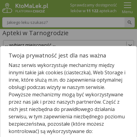
Sprawdzamy dostępność
leków w
11 122
aptekach
Menu
Wpisz nazwę leku
Apteki w Tarnogrodzie
Twoja prywatność jest dla nas ważna
Sprawdź, które apteki w Tarnogrodzie posiadają
Nasz serwis wykorzystuje mechanizmy między
Twój lek i zarezerwuj go już teraz!
innymi takie jak cookies (ciasteczka), Web Storage i
Wpisz nazwę leku
inne, które służą m.in. do zapewnienia optymalnej
obsługi podczas wizyty w naszym serwisie.
Powyższe mechanizmy mogą być wykorzystywane
przez nas jak i przez naszych partnerów. Część z
W Tarnogrodzie są
3
apteki.
3
apteki zgłosiły nam, że są właśnie
nich jest niezbędna do prawidłowego działania
*
otwarte.
serwisu, w tym zapewnienia niezbędnego poziomu
Wybierz typ aptek
bezpieczeństwa, pozostałe (które możesz
kontrolować) są wykorzystywane do: