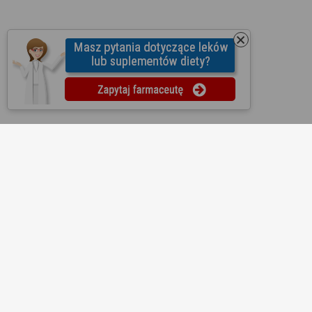
O nas
Regulamin
Ustawienia prywatności
Partnerzy
Współpraca
Mapa strony
Kontakt
Reklama
Informacje dla aptek
Redakcja
Lekopedia
Ziołopedia
Pytania do farmaceutów