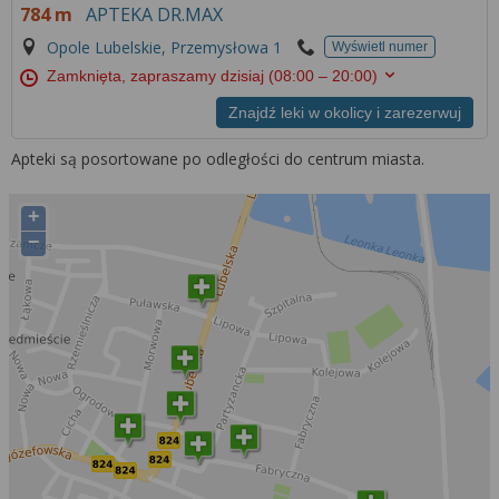
784 m
APTEKA DR.MAX
Opole Lubelskie, Przemysłowa 1
Wyświetl numer
Zamknięta, zapraszamy dzisiaj
(08:00 – 20:00)
Znajdź leki w okolicy i zarezerwuj
Apteki są posortowane po odległości do centrum miasta.
+
−