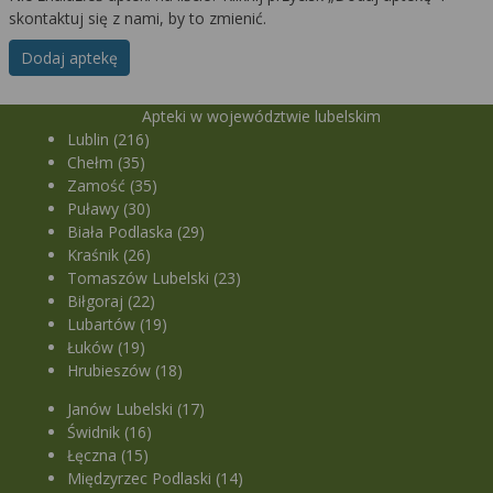
skontaktuj się z nami, by to zmienić.
Dodaj aptekę
Apteki w województwie lubelskim
Lublin (216)
Chełm (35)
Zamość (35)
Puławy (30)
Biała Podlaska (29)
Kraśnik (26)
Tomaszów Lubelski (23)
Biłgoraj (22)
Lubartów (19)
Łuków (19)
Hrubieszów (18)
Janów Lubelski (17)
Świdnik (16)
Łęczna (15)
Międzyrzec Podlaski (14)