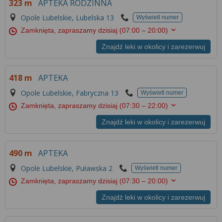
323 m
APTEKA RODZINNA
Więcej informacji na temat wykorzystywania
narzędzi zewnętrznych w naszym serwisie
Opole Lubelskie, Lubelska 13
Wyświetl numer
znajdziesz w
Regulaminie Serwisu
.
Zamknięta, zapraszamy dzisiaj
(07:00 – 20:00)
Znajdź leki w okolicy i zarezerwuj
418 m
APTEKA
Opole Lubelskie, Fabryczna 13
Wyświetl numer
Zamknięta, zapraszamy dzisiaj
(07:30 – 22:00)
Znajdź leki w okolicy i zarezerwuj
490 m
APTEKA
Opole Lubelskie, Puławska 2
Wyświetl numer
Zamknięta, zapraszamy dzisiaj
(07:30 – 20:00)
Znajdź leki w okolicy i zarezerwuj