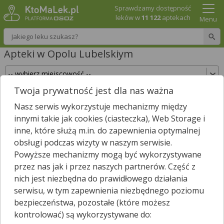
Sprawdzamy dostępność
leków w
11 122
aptekach
Menu
Wpisz nazwę leku
Apteki w Opolu Lubelskiym
Twoja prywatność jest dla nas ważna
Sprawdź, które apteki w Opolu Lubelskiym
Nasz serwis wykorzystuje mechanizmy między
posiadają Twój lek i zarezerwuj go już teraz!
innymi takie jak cookies (ciasteczka), Web Storage i
Wpisz nazwę leku
inne, które służą m.in. do zapewnienia optymalnej
obsługi podczas wizyty w naszym serwisie.
Powyższe mechanizmy mogą być wykorzystywane
przez nas jak i przez naszych partnerów. Część z
W Opolu Lubelskiym jest
7
aptek.
nich jest niezbędna do prawidłowego działania
Wybierz typ aptek
serwisu, w tym zapewnienia niezbędnego poziomu
bezpieczeństwa, pozostałe (które możesz
kontrolować) są wykorzystywane do: