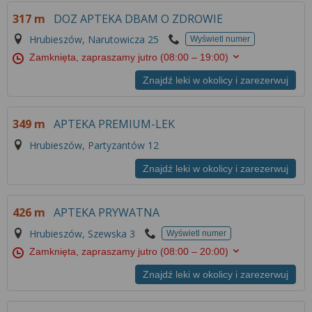
Więcej informacji na temat wykorzystywania
317 m
DOZ APTEKA DBAM O ZDROWIE
narzędzi zewnętrznych w naszym serwisie
znajdziesz w
Regulaminie Serwisu
.
Hrubieszów, Narutowicza 25
Wyświetl numer
Zamknięta, zapraszamy jutro
(08:00 – 19:00)
Znajdź leki w okolicy i zarezerwuj
349 m
APTEKA PREMIUM-LEK
Hrubieszów, Partyzantów 12
Znajdź leki w okolicy i zarezerwuj
426 m
APTEKA PRYWATNA
Hrubieszów, Szewska 3
Wyświetl numer
Zamknięta, zapraszamy jutro
(08:00 – 20:00)
Znajdź leki w okolicy i zarezerwuj