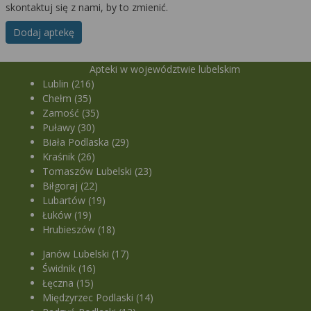
skontaktuj się z nami, by to zmienić.
Dodaj aptekę
Apteki w województwie lubelskim
Lublin (216)
Chełm (35)
Zamość (35)
Puławy (30)
Biała Podlaska (29)
Kraśnik (26)
Tomaszów Lubelski (23)
Biłgoraj (22)
Lubartów (19)
Łuków (19)
Hrubieszów (18)
Janów Lubelski (17)
Świdnik (16)
Łęczna (15)
Międzyrzec Podlaski (14)