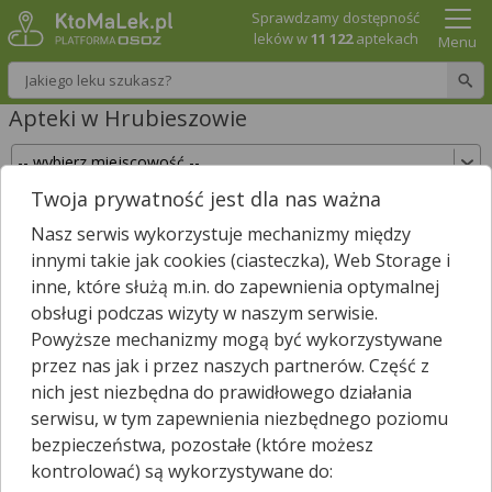
Sprawdzamy dostępność
leków w
11 122
aptekach
Menu
Wpisz nazwę leku
Apteki w Hrubieszowie
Twoja prywatność jest dla nas ważna
Sprawdź, które apteki w Hrubieszowie posiadają
Nasz serwis wykorzystuje mechanizmy między
Twój lek i zarezerwuj go już teraz!
innymi takie jak cookies (ciasteczka), Web Storage i
Wpisz nazwę leku
inne, które służą m.in. do zapewnienia optymalnej
obsługi podczas wizyty w naszym serwisie.
Powyższe mechanizmy mogą być wykorzystywane
przez nas jak i przez naszych partnerów. Część z
W Hrubieszowie jest
16
aptek.
1
apteka zgłosiła nam, że jest
nich jest niezbędna do prawidłowego działania
*
właśnie otwarta.
serwisu, w tym zapewnienia niezbędnego poziomu
Wybierz typ aptek
bezpieczeństwa, pozostałe (które możesz
kontrolować) są wykorzystywane do: