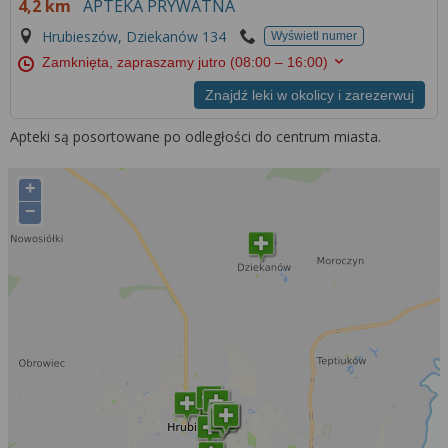
4,2 km
APTEKA PRYWATNA
Hrubieszów, Dziekanów 134
Wyświetl numer
Zamknięta, zapraszamy jutro
(08:00 – 16:00)
Znajdź leki w okolicy i zarezerwuj
Apteki są posortowane po odległości do centrum miasta.
+
−