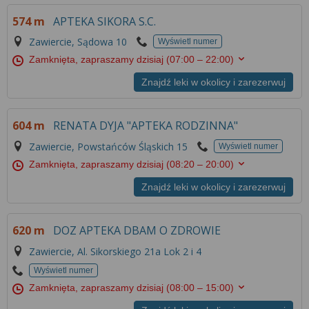
Więcej informacji na temat wykorzystywania
574 m
APTEKA SIKORA S.C.
narzędzi zewnętrznych w naszym serwisie
znajdziesz w
Regulaminie Serwisu
.
Zawiercie, Sądowa 10
Wyświetl numer
Zamknięta, zapraszamy dzisiaj
(07:00 – 22:00)
Znajdź leki w okolicy i zarezerwuj
604 m
RENATA DYJA "APTEKA RODZINNA"
Zawiercie, Powstańców Śląskich 15
Wyświetl numer
Zamknięta, zapraszamy dzisiaj
(08:20 – 20:00)
Znajdź leki w okolicy i zarezerwuj
620 m
DOZ APTEKA DBAM O ZDROWIE
Zawiercie, Al. Sikorskiego 21a Lok 2 i 4
Wyświetl numer
Zamknięta, zapraszamy dzisiaj
(08:00 – 15:00)