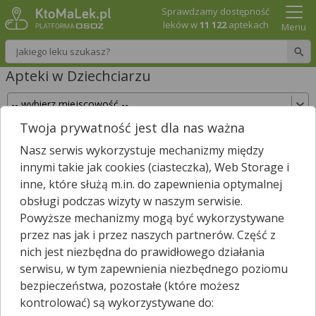
Sprawdzamy dostępność
leków w
11 122
aptekach
Menu
Wpisz nazwę leku
Apteki w Dziechciarzu
Twoja prywatność jest dla nas ważna
Sprawdź, które apteki w Dziechciarzu posiadają
Nasz serwis wykorzystuje mechanizmy między
Twój lek i zarezerwuj go już teraz!
innymi takie jak cookies (ciasteczka), Web Storage i
Wpisz nazwę leku
inne, które służą m.in. do zapewnienia optymalnej
obsługi podczas wizyty w naszym serwisie.
Powyższe mechanizmy mogą być wykorzystywane
przez nas jak i przez naszych partnerów. Część z
W pobliżu Dziechciarza jest
19
aptek.
nich jest niezbędna do prawidłowego działania
Wybierz typ aptek
serwisu, w tym zapewnienia niezbędnego poziomu
bezpieczeństwa, pozostałe (które możesz
kontrolować) są wykorzystywane do: