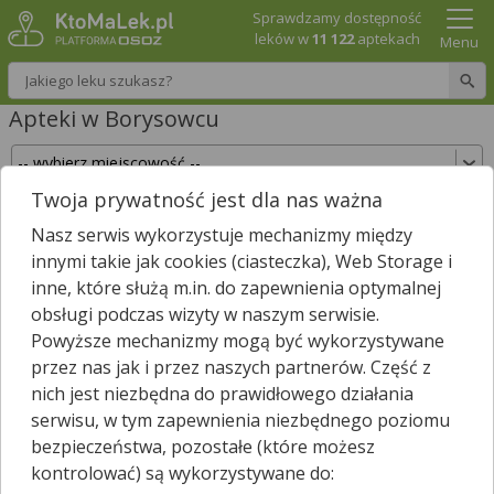
Sprawdzamy dostępność
leków w
11 122
aptekach
Menu
Wpisz nazwę leku
Apteki w Borysowcu
Twoja prywatność jest dla nas ważna
Sprawdź, które apteki w Borysowcu posiadają
Nasz serwis wykorzystuje mechanizmy między
Twój lek i zarezerwuj go już teraz!
innymi takie jak cookies (ciasteczka), Web Storage i
Wpisz nazwę leku
inne, które służą m.in. do zapewnienia optymalnej
obsługi podczas wizyty w naszym serwisie.
Powyższe mechanizmy mogą być wykorzystywane
przez nas jak i przez naszych partnerów. Część z
Wybierz typ aptek
nich jest niezbędna do prawidłowego działania
serwisu, w tym zapewnienia niezbędnego poziomu
bezpieczeństwa, pozostałe (które możesz
kontrolować) są wykorzystywane do:
W
Borysowcu
nie znaleźliśmy żadnej apteki. Najbliższa apteka