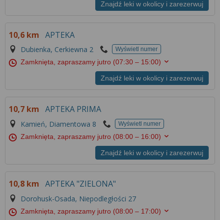
Więcej informacji na temat wykorzystywania
Znajdź leki w okolicy i zarezerwuj
narzędzi zewnętrznych w naszym serwisie
znajdziesz w
Regulaminie Serwisu
.
10,6 km
APTEKA
Dubienka, Cerkiewna 2
Wyświetl numer
Zamknięta, zapraszamy jutro
(07:30 – 15:00)
Znajdź leki w okolicy i zarezerwuj
10,7 km
APTEKA PRIMA
Kamień, Diamentowa 8
Wyświetl numer
Zamknięta, zapraszamy jutro
(08:00 – 16:00)
Znajdź leki w okolicy i zarezerwuj
10,8 km
APTEKA "ZIELONA"
Dorohusk-Osada, Niepodległości 27
Zamknięta, zapraszamy jutro
(08:00 – 17:00)