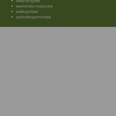
świętokrzyskie
warmińsko-mazurskie
wielkopolskie
zachodniopomorskie