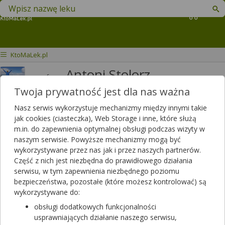
Znajdź lek w swojej okolicy
Koszyk
KtoMaLek.pl
Antoni Stolorz
mgr farm.
Twoja prywatność jest dla nas ważna
Odpowiedzi
Polubień
2738
3630
Nasz serwis wykorzystuje mechanizmy między innymi takie
Polecanych artykułów
LinkedIn
jak cookies (ciasteczka), Web Storage i inne, które służą
0
Zobacz profil
m.in. do zapewnienia optymalnej obsługi podczas wizyty w
Lista artykułów
naszym serwisie. Powyższe mechanizmy mogą być
wykorzystywane przez nas jak i przez naszych partnerów.
Farmaceuta z apteki w Bieruniu
Część z nich jest niezbędna do prawidłowego działania
serwisu, w tym zapewnienia niezbędnego poziomu
bezpieczeństwa, pozostałe (które możesz kontrolować) są
wykorzystywane do:
obsługi dodatkowych funkcjonalności
usprawniających działanie naszego serwisu,