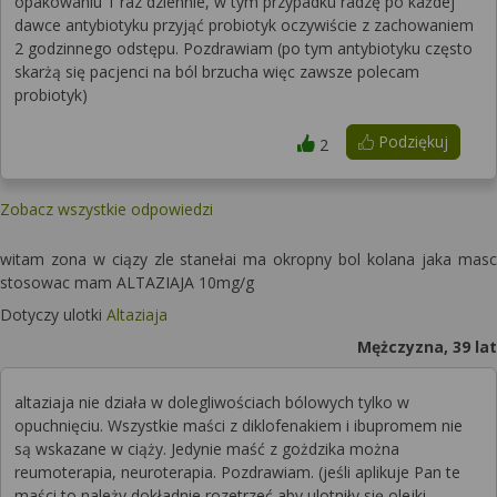
opakowaniu 1 raz dziennie, w tym przypadku radzę po każdej
dawce antybiotyku przyjąć probiotyk oczywiście z zachowaniem
2 godzinnego odstępu. Pozdrawiam (po tym antybiotyku często
skarżą się pacjenci na ból brzucha więc zawsze polecam
probiotyk)
Podziękuj
2
Zobacz wszystkie odpowiedzi
witam zona w ciązy zle stanełai ma okropny bol kolana jaka masc
stosowac mam ALTAZIAJA 10mg/g
Dotyczy ulotki
Altaziaja
Mężczyzna, 39 lat
altaziaja nie działa w dolegliwościach bólowych tylko w
opuchnięciu. Wszystkie maści z diklofenakiem i ibupromem nie
są wskazane w ciąży. Jedynie maść z gożdzika można
reumoterapia, neuroterapia. Pozdrawiam. (jeśli aplikuje Pan te
maści to należy dokładnie rozetrzeć aby ulotniły się olejki