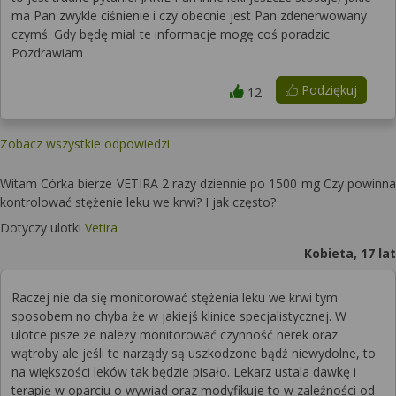
ma Pan zwykle ciśnienie i czy obecnie jest Pan zdenerwowany
czymś. Gdy będę miał te informacje mogę coś poradzic
Pozdrawiam
Podziękuj
12
Zobacz wszystkie odpowiedzi
Witam Córka bierze VETIRA 2 razy dziennie po 1500 mg Czy powinna
kontrolować stężenie leku we krwi? I jak często?
Dotyczy ulotki
Vetira
Kobieta, 17 lat
Raczej nie da się monitorować stężenia leku we krwi tym
sposobem no chyba że w jakiejś klinice specjalistycznej. W
ulotce pisze że należy monitorować czynność nerek oraz
wątroby ale jeśli te narządy są uszkodzone bądź niewydolne, to
na większości leków tak będzie pisało. Lekarz ustala dawkę i
terapię w oparciu o wywiad oraz modyfikuje to w zależności od