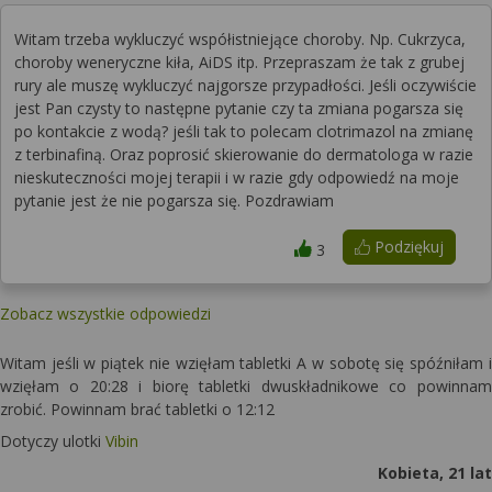
Witam trzeba wykluczyć współistniejące choroby. Np. Cukrzyca,
choroby weneryczne kiła, AiDS itp. Przepraszam że tak z grubej
rury ale muszę wykluczyć najgorsze przypadłości. Jeśli oczywiście
jest Pan czysty to następne pytanie czy ta zmiana pogarsza się
po kontakcie z wodą? jeśli tak to polecam clotrimazol na zmianę
z terbinafiną. Oraz poprosić skierowanie do dermatologa w razie
nieskuteczności mojej terapii i w razie gdy odpowiedź na moje
pytanie jest że nie pogarsza się. Pozdrawiam
Podziękuj
3
Zobacz wszystkie odpowiedzi
Witam jeśli w piątek nie wzięłam tabletki A w sobotę się spóźniłam i
wzięłam o 20:28 i biorę tabletki dwuskładnikowe co powinnam
zrobić. Powinnam brać tabletki o 12:12
Dotyczy ulotki
Vibin
Kobieta, 21 lat