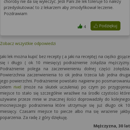
choroby nie da się wyleczyć. Jeśli Pani żle lek toleruje to należy
przedyskutować to z lekarzem aby zmodyfikował leczenie.
Pozdrawiam
Podziękuj
4
Zobacz wszystkie odpowiedzi
Jaki lek można kupić bez recepty ( a jaki na receptę) na ciężko gojące
się i długo ( ok 10 miesięcy) podrażnienie żołądzia mężczyzny.
Podrażnienie polega na zaczerwienieniu dolnej części żołędzia.
Powierzchnia zaczerwienienia to ok jedna trzecia lub jedna druga
jego powierzchni. Podrażnienie powstało najpierw po posmarowaniu
żelem
rivel
(może na skutek uczulenia) po czym po przygojeniu
miejsce to stało się szczególnie wrażliwe na środki czystości które
używane przeze mnie w znacznej ilości doprowadziły do kolejnego
mocniejszego podrażnienia które utrzymuje się już długo ok 10
miesięcy. Czasami miejsce to piecze albo ma się wrażenie jakby
poparzenia. Za radę z góry dziękuję.
Mężczyzna, 30 lat