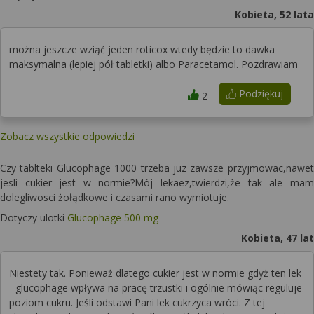
Kobieta, 52 lata
można jeszcze wziąć jeden roticox wtedy będzie to dawka
maksymalna (lepiej pół tabletki) albo Paracetamol. Pozdrawiam
Podziękuj
2
Zobacz wszystkie odpowiedzi
Czy tablteki Glucophage 1000 trzeba juz zawsze przyjmowac,nawet
jesli cukier jest w normie?Mój lekaez,twierdzi,że tak ale mam
dolegliwosci żołądkowe i czasami rano wymiotuje.
Dotyczy ulotki
Glucophage 500 mg
Kobieta, 47 lat
Niestety tak. Ponieważ dlatego cukier jest w normie gdyż ten lek
- glucophage wpływa na pracę trzustki i ogólnie mówiąc reguluje
poziom cukru. Jeśli odstawi Pani lek cukrzyca wróci. Z tej