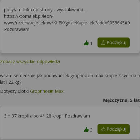
posyłam linka do strony - wyszukiwarki -
https://ktomalek.pl/leon-
www/rezerwacjeLekow/KLEK/gdzieKupieLeki?add=9055645#0
Pozdrawiam
Podziękuj
1
Zobacz wszystkie odpowiedzi
witam serdecznie jak podawac lek groprinozin max krople ? syn ma 5
lat i 22 kg?
Dotyczy ulotki
Groprinosin Max
Mężczyzna, 5 lat
3 * 37 kropli albo 4* 28 kropli Pozdrawiam
Podziękuj
3