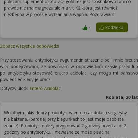
polecam suplement osteo vitalgold też jest stosunkowo tani co
prawda nie ma magnezu ale ma vit K2 która jest również
niezbędna w procesie wchłaniania wapnia. Pozdrawiam
Podziękuj
1
Zobacz wszystkie odpowiedzi
Przy stosowaniu antybiotyku augumentin strasznie boli mnie brzuch
więc podejrzewam, że powinnam w odpowiednim czasie przed lub
po antybiotyku stosować entero acidolac, czy moga mi państwo
powiedzieć kiedy je brać?
Dotyczy ulotki
Entero Acidolac
Kobieta, 20 lat
Wolałbym jakiś dobry probiotyk. w entero acidolacu są grzyby
nie bakterie. (bardziej przy biegunkach to jest moje osobiste
zdanie). Probiotyki należy przyjmować 2 godziny przed albo 2
godziny po antybiotyku. I nieważne że może pisać na