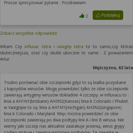
Prosze sprecyzować pytanie . Pozdrawiam
Podziękuj
2
Zobacz wszystkie odpowiedzi
Witam Czy
influvac tetra
i
vaxigrip tetra
to to samo,czy któraś
skuteczniejsza, oraz czy skutki uboczne te same . Z poważaniem
Artur
Mężczyzna, 62 lata
Trudno porównać obie szczepionki gdyż to są białka pozyskane
z kapsydów wirusów. Mogę powiedzieć tylko że obie szczepionki
zawierają antygeny wirusów dokładnie 4 szczepy. w influvacu to :
linia a AH1N1(brisbane) AH3N2(Kansas) linia b Colorado i Phuket.
w Vaxigripie to są: linia a AH1N1(michigan) AH3N2(singapore)
linia b Colorado i Maryland. Więc można powiedzieć że obie
szczepionki zawierają po dwa podtypy linii A i linii B wirusa. Nie
wiemy jaki szczep nas aktualnie zaatakuje jesienią, wirus grypy
szybko mutuje i zawiera mnóstwo podtypów. Te zawarte w