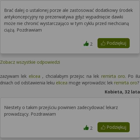
Brać dalej o ustalonej porze ale zastosować dodatkowy środek
antykoncepcyjny np prezerwatywa gdyż wypadnięcie dawki
może nie chronić wystarczająco w tym cyklu przed niechcianą
ciążą. Pozdrawiam
Podziękuj
2
Zobacz wszystkie odpowiedzi
zazywam lek
elicea
, chcialabym przejsc na lek
remirta oro
. Po ilu
dniach od odstawienia leku
elicea
moge wprowadzic lek
remirta oro
?
Kobieta, 32 lata
Niestety o takim przejściu powinien zadecydować lekarz
prowadzący. Pozdrawiam
Podziękuj
2