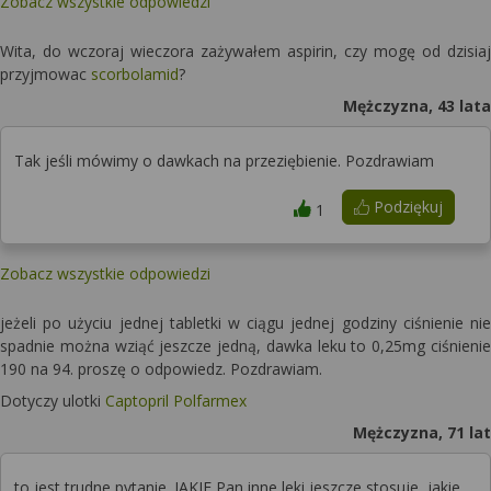
Zobacz wszystkie odpowiedzi
Wita, do wczoraj wieczora zażywałem aspirin, czy mogę od dzisiaj
przyjmowac
scorbolamid
?
Mężczyzna, 43 lata
Tak jeśli mówimy o dawkach na przeziębienie. Pozdrawiam
Podziękuj
1
Zobacz wszystkie odpowiedzi
jeżeli po użyciu jednej tabletki w ciągu jednej godziny ciśnienie nie
spadnie można wziąć jeszcze jedną, dawka leku to 0,25mg ciśnienie
190 na 94. proszę o odpowiedz. Pozdrawiam.
Dotyczy ulotki
Captopril Polfarmex
Mężczyzna, 71 lat
to jest trudne pytanie. JAKIE Pan inne leki jeszcze stosuje, jakie