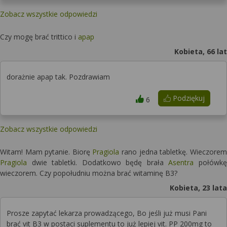
Zobacz wszystkie odpowiedzi
Czy mogę brać trittico i
apap
Kobieta, 66 lat
dorażnie apap tak. Pozdrawiam
Podziękuj
6
Zobacz wszystkie odpowiedzi
Witam! Mam pytanie. Biorę
Pragiola
rano jedna tabletkę. Wieczorem
Pragiola
dwie tabletki. Dodatkowo będę brała
Asentra
połówkę
wieczorem. Czy popołudniu można brać witaminę B3?
Kobieta, 23 lata
Prosze zapytać lekarza prowadzącego, Bo jeśli już musi Pani
brać vit B3 w postaci suplementu to już lepiej vit. PP 200mg to