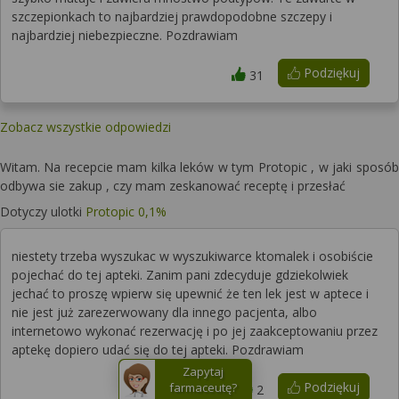
szczepionkach to najbardziej prawdopodobne szczepy i
najbardziej niebezpieczne. Pozdrawiam
Podziękuj
31
Zobacz wszystkie odpowiedzi
Witam. Na recepcie mam kilka leków w tym Protopic , w jaki sposób
odbywa sie zakup , czy mam zeskanować receptę i przesłać
Dotyczy ulotki
Protopic 0,1%
niestety trzeba wyszukac w wyszukiwarce ktomalek i osobiście
pojechać do tej apteki. Zanim pani zdecyduje gdziekolwiek
jechać to proszę wpierw się upewnić że ten lek jest w aptece i
nie jest już zarezerwowany dla innego pacjenta, albo
internetowo wykonać rezerwację i po jej zaakceptowaniu przez
aptekę dopiero udać się do tej apteki. Pozdrawiam
Zapytaj
Podziękuj
farmaceutę?
2