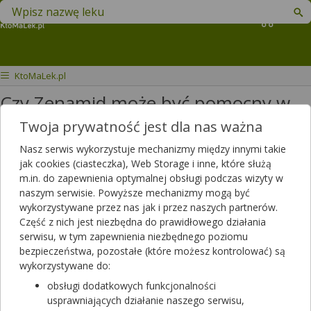
Znajdź lek w swojej okolicy
Koszyk
KtoMaLek.pl
Czy Zenamid może być pomocny w
leczeniu neuralgii półpaścowej?
Twoja prywatność jest dla nas ważna
Nasz serwis wykorzystuje mechanizmy między innymi takie
Czy zenamid może być pomocny w
jak cookies (ciasteczka), Web Storage i inne, które służą
leczeniu neuralgii półpaścowej.
m.in. do zapewnienia optymalnej obsługi podczas wizyty w
naszym serwisie. Powyższe mechanizmy mogą być
Dotyczy ulotki
Zenamid
wykorzystywane przez nas jak i przez naszych partnerów.
Dotyczy:
Kobieta, 73 lata
Część z nich jest niezbędna do prawidłowego działania
serwisu, w tym zapewnienia niezbędnego poziomu
bezpieczeństwa, pozostałe (które możesz kontrolować) są
wykorzystywane do:
obsługi dodatkowych funkcjonalności
usprawniających działanie naszego serwisu,