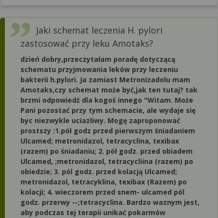
Jaki schemat leczenia H. pylori
zastosować przy leku Amotaks?
dzień dobry,przeczytałam poradę dotyczącą
schematu przyjmowania leków przy leczeniu
bakterii h.pylori. Ja zamiast Metronizadolu mam
Amotaks,czy schemat może być,jak ten tutaj? tak
brzmi odpowiedź dla kogoś innego "Witam. Może
Pani pozostać przy tym schemacie, ale wydaje się
byc niezwykle uciazliwy. Mogę zaproponować
prostszy :1.pół godz przed pierwszym śniadaniem
Ulcamed; metronidazol, tetracyclina, texibax
(razem) po śniadaniu; 2. pół godz. przed obiadem
Ulcamed, ;metronidazol, tetracycliina (razem) po
obiedzie; 3. pól godz. przed kolacją Ulcamed;
metronidazol, tetracyklina, texibax (Razem) po
kolacji; 4. wieczorem przed snem- ulcamed pól
godz. przerwy --;tetracyclina. Bardzo waznym jest,
aby podczas tej terapii unikać pokarmów