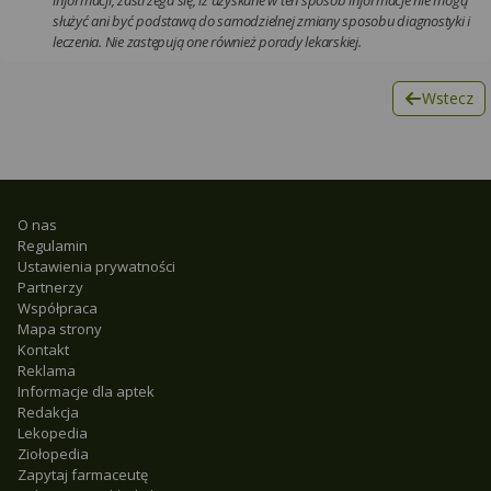
służyć ani być podstawą do samodzielnej zmiany sposobu diagnostyki i
leczenia. Nie zastępują one również porady lekarskiej.
Wstecz
O nas
Regulamin
Ustawienia prywatności
Partnerzy
Współpraca
Mapa strony
Kontakt
Reklama
Informacje dla aptek
Redakcja
Lekopedia
Ziołopedia
Zapytaj farmaceutę