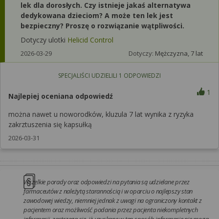
lek dla dorosłych. Czy istnieje jakaś alternatywa
dedykowana dzieciom? A może ten lek jest
bezpieczny? Proszę o rozwiązanie wątpliwości.
Dotyczy ulotki
Helicid Control
2026-03-29
Dotyczy:
Mężczyzna, 7 lat
SPECJALIŚCI UDZIELILI
1
ODPOWIEDZI
1
Najlepiej oceniana odpowiedź
można nawet u noworodków, kluzula 7 lat wynika z ryzyka
zakrztuszenia się kapsułką
2026-03-31
Wszelkie porady oraz odpowiedzi na pytania są udzielane przez
farmaceutów z należytą starannością i w oparciu o najlepszy stan
zawodowej wiedzy, niemniej jednak z uwagi na ograniczony kontakt z
pacjentem oraz możliwość podania przez pacjenta niekompletnych
informacji, zastrzega się, iż uzyskane w ten sposób informacje nie mogą