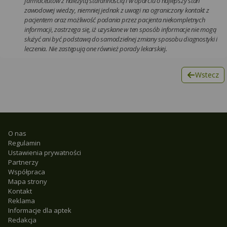
farmaceutów z należytą starannością i w oparciu o najlepszy stan
zawodowej wiedzy, niemniej jednak z uwagi na ograniczony kontakt z
pacjentem oraz możliwość podania przez pacjenta niekompletnych
informacji, zastrzega się, iż uzyskane w ten sposób informacje nie mogą
służyć ani być podstawą do samodzielnej zmiany sposobu diagnostyki i
leczenia. Nie zastępują one również porady lekarskiej.
Wstecz
O nas
Regulamin
Ustawienia prywatności
Partnerzy
Współpraca
Mapa strony
Kontakt
Reklama
Informacje dla aptek
Redakcja