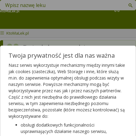
Znajdź lek w swojej okolicy
Koszyk
KtoMaLek.pl
Dziędobry czy chirurg
Twoja prywatność jest dla nas ważna
naczyniowy jest w kamieniu
pomorskim
Nasz serwis wykorzystuje mechanizmy między innymi takie
jak cookies (ciasteczka), Web Storage i inne, które służą
m.in. do zapewnienia optymalnej obsługi podczas wizyty w
Dotyczy:
Kobieta, 46 lat
naszym serwisie. Powyższe mechanizmy mogą być
wykorzystywane przez nas jak i przez naszych partnerów.
Odpowiedzi farmaceutów
Część z nich jest niezbędna do prawidłowego działania
serwisu, w tym zapewnienia niezbędnego poziomu
bezpieczeństwa, pozostałe (które możesz kontrolować) są
wykorzystywane do:
Proszę potwierdzić tę informację w źródłach z Internetu.
obsługi dodatkowych funkcjonalności
2023-05-16
usprawniających działanie naszego serwisu,