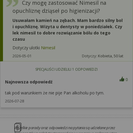
Czy mogę zastosować Nimesil na
opuchliznę dziąseł po higienizacji?
Usuwałam kamień na zębach. Mam bardzo silny bol
i opuchliznę. Wizyta u dentysty w poniedziałek. Czy
lek nimesil to dobre rozwiązanie bólu do tego
czasu
Dotyczy ulotki
Nimesil
2026-05-01
Dotyczy:
Kobieta, 50 lat
SPECJALIŚCI UDZIELILI
1
ODPOWIEDZI
0
Najnowsza odpowiedź
tak pod warunkiem że nie pije Pan alkoholu po tym.
2026-07-28
Wszelkie porady oraz odpowiedzi na pytania są udzielane przez