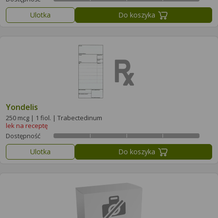
Ulotka
Do koszyka
Yondelis
250 mcg | 1 fiol. | Trabectedinum
lek na receptę
Dostępność
Ulotka
Do koszyka