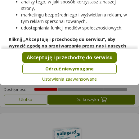
analizy tego, w jaki sposób korzystasz z naszej
Filtrowanie
strony,
marketingu bezpośredniego i wyświetlania reklam, w
Wyczyść filtry
tym reklam spersonalizowanych,
udostępniania funkcji mediów społecznościowych.
Kliknij „Akceptuję i przechodzę do serwisu”, aby
wyrazić zgodę na przetwarzanie przez nas i naszych
partnerów Twoich danych w powyższych celach.
Akceptuję i przechodzę do serwisu
Pamiętaj, że wyrażenie zgody jest dobrowolne, a wyrażoną
zgodę możesz w każdej chwili cofnąć, możesz też wycofać
Odrzuć niewymagane
Yacon Root Extract Featuring Yacontrol
zgodę na przetwarzanie Twoich danych tylko w niektórych
90 kaps.
Ustawienia zaawansowane
celach. Jeżeli chcesz dowiedzieć się więcej lub chcesz
suplement diety
przeprowadzić konfigurację szczegółową, to możesz tego
Dostępność
dokonać za pomocą „Ustawień zaawansowanych”.
Ulotka
Do koszyka
Więcej informacji na temat wykorzystywania narzędzi
zewnętrznych w naszym serwisie znajdziesz w
Regulaminie
Serwisu
.