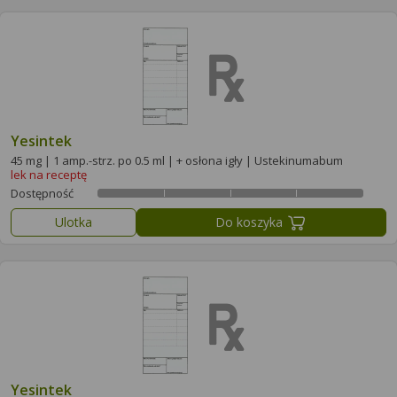
Yesintek
45 mg | 1 amp.-strz. po 0.5 ml | + osłona igły | Ustekinumabum
lek na receptę
Dostępność
Ulotka
Do koszyka
Yesintek