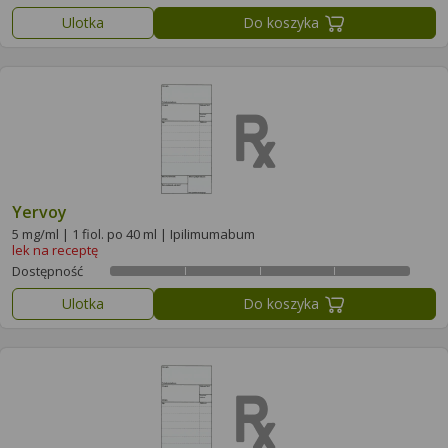
Ulotka
Do koszyka
Yervoy
5 mg/ml | 1 fiol. po 40 ml | Ipilimumabum
lek na receptę
Dostępność
Ulotka
Do koszyka