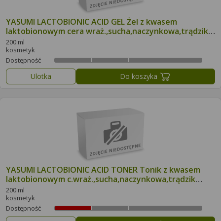
YASUMI LACTOBIONIC ACID GEL Żel z kwasem
laktobionowym cera wraż.,sucha,naczynkowa,trądzik
różowaty
200 ml
kosmetyk
Dostępność
Ulotka
Do koszyka
YASUMI LACTOBIONIC ACID TONER Tonik z kwasem
laktobionowym c.wraż.,sucha,naczynkowa,trądzik
różowaty
200 ml
kosmetyk
Dostępność