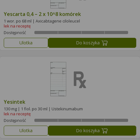
Yescarta 0,4 – 2 x 10^8 komórek
1 wor. po 68 ml | Axicabtagene ciloleucel
lek na receptę
Dostępność
Ulotka
Do koszyka
Yesintek
130 mg | 1 fiol. po 30 ml | Ustekinumabum
lek na receptę
Dostępność
Ulotka
Do koszyka