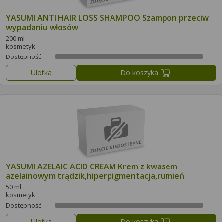
YASUMI ANTI HAIR LOSS SHAMPOO Szampon przeciw
wypadaniu włosów
200 ml
kosmetyk
Dostępność
Ulotka
Do koszyka
YASUMI AZELAIC ACID CREAM Krem z kwasem
azelainowym trądzik,hiperpigmentacja,rumień
50 ml
kosmetyk
Dostępność
Ulotka
Do koszyka