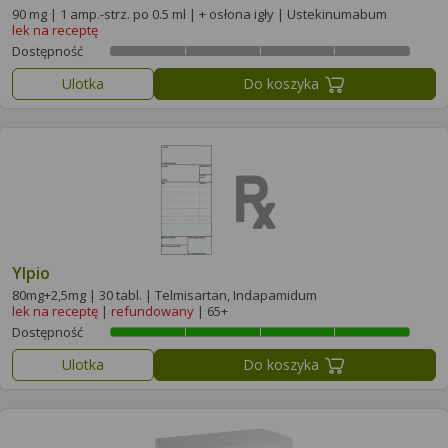
90 mg | 1 amp.-strz. po 0.5 ml | + osłona igły | Ustekinumabum
lek na receptę
Dostępność
Ulotka
Do koszyka
Ylpio
80mg+2,5mg | 30 tabl. | Telmisartan, Indapamidum
lek na receptę
|
refundowany
| 65+
Dostępność
Ulotka
Do koszyka