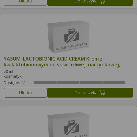
Ulotka
Do koszyka
YASUMI LACTOBIONIC ACID CREAM Krem z
kw.laktobionowym do sk.wrażliwej, naczynkowej,
trądzik różowaty
50 ml
kosmetyk
Dostępność
Ulotka
Do koszyka