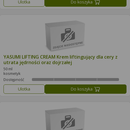
Ulotka
Do koszyka
YASUMI LIFTING CREAM Krem liftingujący dla cery z
utrata jędrności oraz dojrzałej
50 ml
kosmetyk
Dostępność
Ulotka
Do koszyka