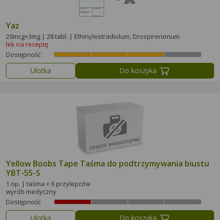
Yaz
20mcg+3mg | 28 tabl. | Ethinylestradiolum, Drospirenonum
lek na receptę
Dostępność
Ulotka
Do koszyka
Yellow Boobs Tape Taśma do podtrzymywania biustu
YBT-55-S
1 op. | taśma + 6 przylepców
wyrób medyczny
Dostępność
Ulotka
Do koszyka