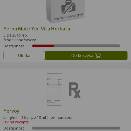
Yerba Mate Yer-Vita Herbata
3 g | 25 toreb.
środek spożywczy
Dostępność
Ulotka
Do koszyka
Yervoy
5 mg/ml | 1 fiol. po 10 ml | Ipilimumabum
lek na receptę
Dostępność