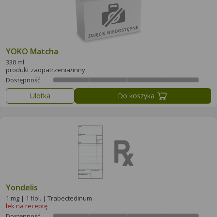
YOKO Matcha
330 ml
produkt zaopatrzenia/inny
Dostępność
Ulotka
Do koszyka
Yondelis
1 mg | 1 fiol. | Trabectedinum
lek na receptę
Dostępność