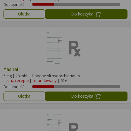
Dostępność
Ulotka
Do koszyka
Yasnal
5 mg | 28 tabl. | Donepezili hydrochloridum
lek na receptę
|
refundowany
| 65+
Dostępność
Ulotka
Do koszyka