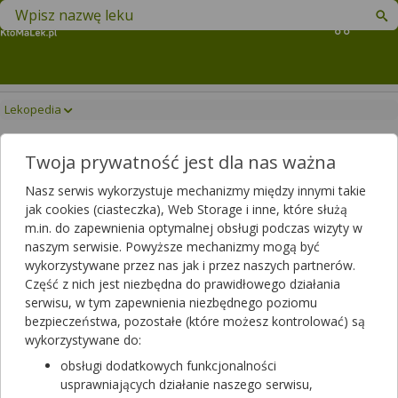
Znajdź lek w swojej okolicy
Koszyk
Lekopedia
Lekopedia
Twoja prywatność jest dla nas ważna
Informacje o lekach, suplementach diety i innych produktach
medycznych
Nasz serwis wykorzystuje mechanizmy między innymi takie
Leki rozpoczynające się od
jak cookies (ciasteczka), Web Storage i inne, które służą
m.in. do zapewnienia optymalnej obsługi podczas wizyty w
naszym serwisie. Powyższe mechanizmy mogą być
wykorzystywane przez nas jak i przez naszych partnerów.
Wpisz nazwę leku
Część z nich jest niezbędna do prawidłowego działania
serwisu, w tym zapewnienia niezbędnego poziomu
bezpieczeństwa, pozostałe (które możesz kontrolować) są
wykorzystywane do:
obsługi dodatkowych funkcjonalności
usprawniających działanie naszego serwisu,