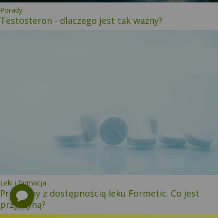
Kategoria:
Porady
Testosteron - dlaczego jest tak ważny?
Kategoria:
Leki i farmacja
Problemy z dostępnością leku Formetic. Co jest
przyczyną?