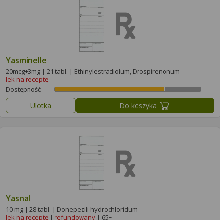
Yasminelle
20mcg+3mg | 21 tabl. | Ethinylestradiolum, Drospirenonum
lek na receptę
Dostępność
Ulotka
Do koszyka
Yasnal
10 mg | 28 tabl. | Donepezili hydrochloridum
lek na receptę
|
refundowany
| 65+