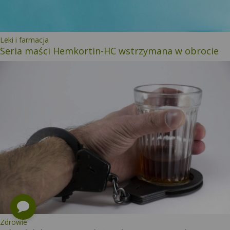
Kategoria:
Leki i farmacja
Seria maści Hemkortin-HC wstrzymana w obrocie
Kategoria:
Zdrowie