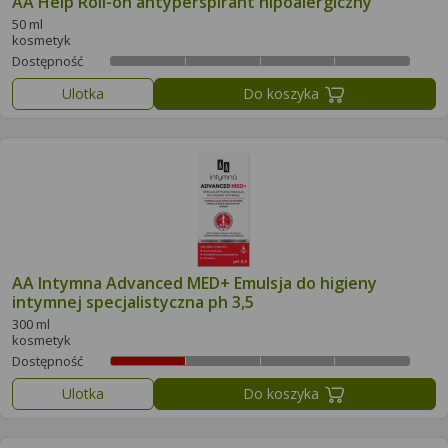
AA Help Roll-on antyperspirant hipoalergiczny
50 ml
kosmetyk
Dostępność
Ulotka
Do koszyka
AA Intymna Advanced MED+ Emulsja do higieny
intymnej specjalistyczna ph 3,5
300 ml
kosmetyk
Dostępność
Ulotka
Do koszyka