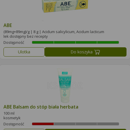
ABE
(89mg+89mg)/g | 8 g | Acidum salicylicum, Acidum lacticum
lek dostępny bez recepty
Dostępność
Ulotka
Do koszyka
ABE Balsam do stóp biała herbata
100 ml
kosmetyk
Dostępność