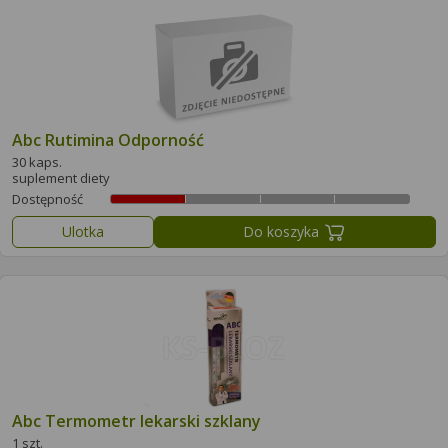
Abc Rutimina Odporność
30 kaps.
suplement diety
Dostępność
Ulotka
Do koszyka
Abc Termometr lekarski szklany
1 szt.