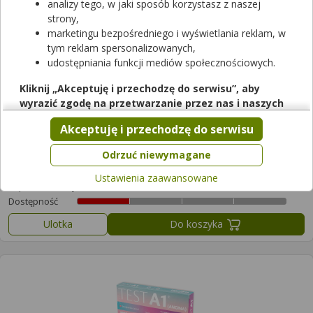
analizy tego, w jaki sposób korzystasz z naszej
Filtrowanie
strony,
marketingu bezpośredniego i wyświetlania reklam, w
Wyczyść filtry
tym reklam spersonalizowanych,
udostępniania funkcji mediów społecznościowych.
Kliknij „Akceptuję i przechodzę do serwisu”, aby
wyrazić zgodę na przetwarzanie przez nas i naszych
partnerów Twoich danych w powyższych celach.
Akceptuję i przechodzę do serwisu
Pamiętaj, że wyrażenie zgody jest dobrowolne, a wyrażoną
zgodę możesz w każdej chwili cofnąć, możesz też wycofać
Odrzuć niewymagane
A + E-Vitum
zgodę na przetwarzanie Twoich danych tylko w niektórych
30 kaps.
Ustawienia zaawansowane
celach. Jeżeli chcesz dowiedzieć się więcej lub chcesz
suplement diety
przeprowadzić konfigurację szczegółową, to możesz tego
Dostępność
dokonać za pomocą „Ustawień zaawansowanych”.
Ulotka
Do koszyka
Więcej informacji na temat wykorzystywania narzędzi
zewnętrznych w naszym serwisie znajdziesz w
Regulaminie
Serwisu
.