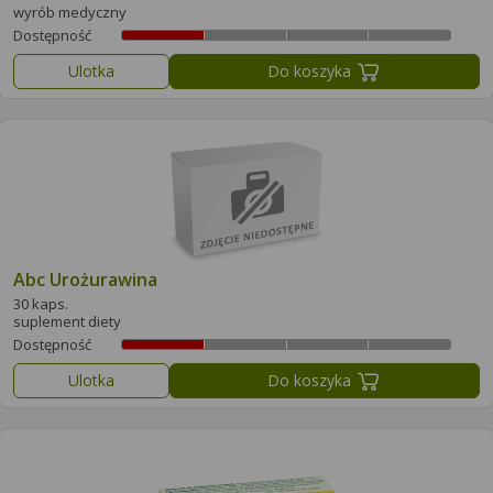
wyrób medyczny
Dostępność
Ulotka
Do koszyka
Abc Urożurawina
30 kaps.
suplement diety
Dostępność
Ulotka
Do koszyka