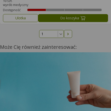
10 szt.
wyrób medyczny
Dostępność
Ulotka
Do koszyka
Następna strona
Może Cię również zainteresować: