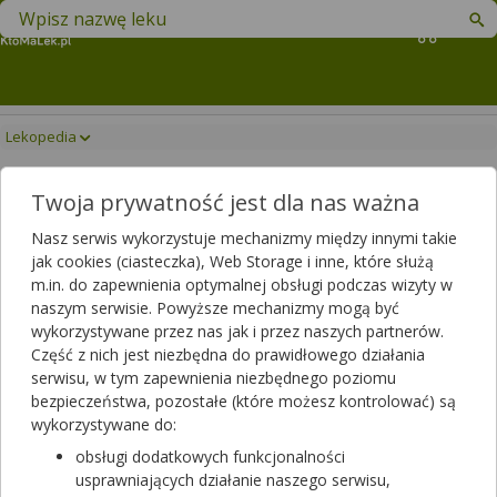
Znajdź lek w swojej okolicy
Koszyk
Lekopedia
Lekopedia
Twoja prywatność jest dla nas ważna
Informacje o lekach, suplementach diety i innych produktach
medycznych
Nasz serwis wykorzystuje mechanizmy między innymi takie
Leki rozpoczynające się od
jak cookies (ciasteczka), Web Storage i inne, które służą
m.in. do zapewnienia optymalnej obsługi podczas wizyty w
naszym serwisie. Powyższe mechanizmy mogą być
wykorzystywane przez nas jak i przez naszych partnerów.
Wpisz nazwę leku
Część z nich jest niezbędna do prawidłowego działania
serwisu, w tym zapewnienia niezbędnego poziomu
bezpieczeństwa, pozostałe (które możesz kontrolować) są
wykorzystywane do:
obsługi dodatkowych funkcjonalności
usprawniających działanie naszego serwisu,