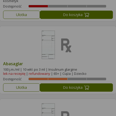
kosmetyk
Dostępność
Ulotka
Do koszyka
Abasaglar
100 j.m./ml | 10 wkł. po 3 ml | Insulinum glargine
lek na receptę
|
refundowany
| 65+ | Ciąża | Dziecko
Dostępność
Ulotka
Do koszyka