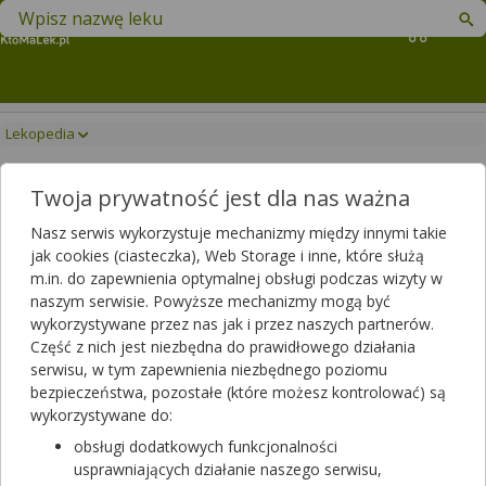
Znajdź lek w swojej okolicy
Koszyk
Lekopedia
Lekopedia
Twoja prywatność jest dla nas ważna
Informacje o lekach, suplementach diety i innych produktach
medycznych
Nasz serwis wykorzystuje mechanizmy między innymi takie
Leki rozpoczynające się od
jak cookies (ciasteczka), Web Storage i inne, które służą
m.in. do zapewnienia optymalnej obsługi podczas wizyty w
naszym serwisie. Powyższe mechanizmy mogą być
wykorzystywane przez nas jak i przez naszych partnerów.
Wpisz nazwę leku
Część z nich jest niezbędna do prawidłowego działania
serwisu, w tym zapewnienia niezbędnego poziomu
bezpieczeństwa, pozostałe (które możesz kontrolować) są
wykorzystywane do:
obsługi dodatkowych funkcjonalności
usprawniających działanie naszego serwisu,