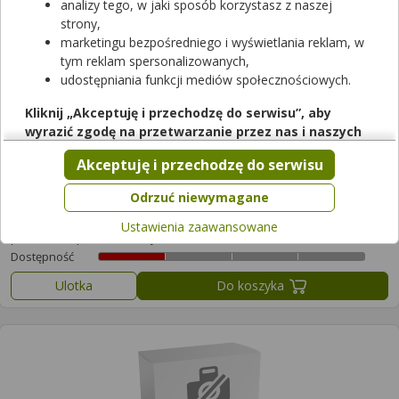
analizy tego, w jaki sposób korzystasz z naszej
Filtrowanie
strony,
marketingu bezpośredniego i wyświetlania reklam, w
Wyczyść filtry
tym reklam spersonalizowanych,
udostępniania funkcji mediów społecznościowych.
Kliknij „Akceptuję i przechodzę do serwisu”, aby
wyrazić zgodę na przetwarzanie przez nas i naszych
partnerów Twoich danych w powyższych celach.
Akceptuję i przechodzę do serwisu
Pamiętaj, że wyrażenie zgody jest dobrowolne, a wyrażoną
zgodę możesz w każdej chwili cofnąć, możesz też wycofać
Odrzuć niewymagane
Brilo Okulary przeciwsłoneczne RES492-2
zgodę na przetwarzanie Twoich danych tylko w niektórych
1 szt.
Ustawienia zaawansowane
celach. Jeżeli chcesz dowiedzieć się więcej lub chcesz
produkt zaopatrzenia/inny
przeprowadzić konfigurację szczegółową, to możesz tego
Dostępność
dokonać za pomocą „Ustawień zaawansowanych”.
Ulotka
Do koszyka
Więcej informacji na temat wykorzystywania narzędzi
zewnętrznych w naszym serwisie znajdziesz w
Regulaminie
Serwisu
.