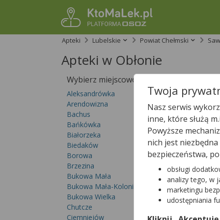
Apteki
Lubelskie
Powiat Chełmski
Saw
Apteki w Obłonie
Wybierz miejscowość
Sprawdź, któ
Twoja prywatn
Aleksandrówka
Arendowizna
Nasz serwis wykorzy
Bachus
inne, które służą m
Bańkówka
Powyższe mechanizm
Białorzeka
nich jest niezbędn
Biedaków
bezpieczeństwa, po
Borowa
Brzezina
obsługi dodatko
Bukowa Mała
analizy tego, w 
Bukowa Mała-Kolonia
marketingu bezp
Bukowa Wielka
udostępniania f
W
Obłonie
nie zn
Chutcze
Sprawdź pełną lis
Ciemniejów
Kliknij „Akceptuję