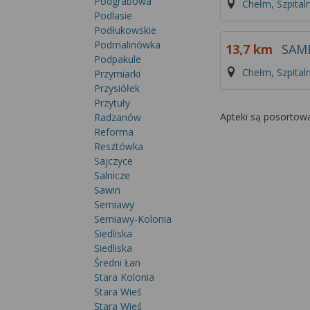
Podgrabowa
Chełm, Szpital
Podlasie
Podłukowskie
Podmalinówka
13,7 km
SAM
Podpakule
Chełm, Szpital
Przymiarki
Przysiółek
Przytuły
Apteki są posortow
Radzanów
Reforma
Resztówka
Sajczyce
Salnicze
Sawin
Serniawy
Serniawy-Kolonia
Siedliska
Siedliska
Średni Łan
Stara Kolonia
Stara Wieś
Stara Wieś