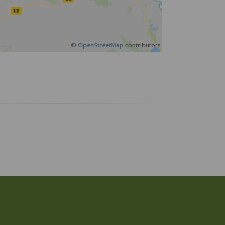
©
OpenStreetMap
contributors