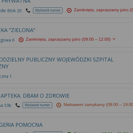
A PRYWATNA
Zamknięta, zapraszamy jutro
(
edle Blok 20
Wyświetl numer
KA "ZIELONA"
Zamknięta, zapraszamy jutro
(09:00 – 12:00)
rgowa 6
ODZIELNY PUBLICZNY WOJEWÓDZKI SZPITAL
ZNY
czna 1
 APTEKA. DBAM O ZDROWIE
Niebawem zamykamy
(08:00 – 19:0
na 53b
Wyświetl numer
GERIA POMOCNA