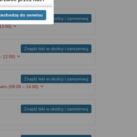
rzechodzę do serwisu
ej chwili cofnąć,
Znajdź leki w okolicy i zarezerwuj
lach. Jeżeli chcesz
13:00)
możesz tego dokonać
rwisie znajdziesz
Znajdź leki w okolicy i zarezerwuj
– 12:00)
Znajdź leki w okolicy i zarezerwuj
jutro
(08:00 – 14:00)
Znajdź leki w okolicy i zarezerwuj