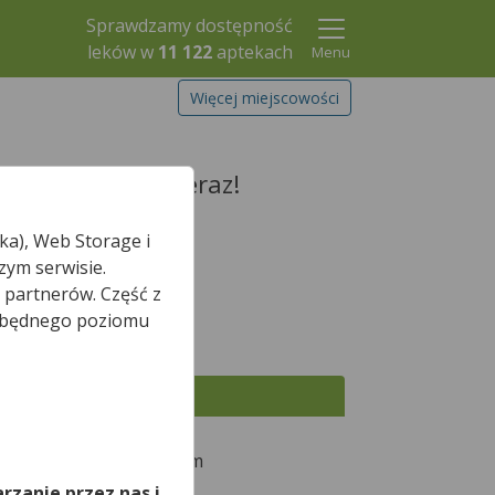
Sprawdzamy dostępność
leków w
11 122
aptekach
Menu
Więcej miejscowości
rezerwuj go już teraz!
ka), Web Storage i
zym serwisie.
 partnerów. Część z
Szukaj leku
iezbędnego poziomu
Wszystkie apteki
,
winie
w odległości 543 m
rzanie przez nas i