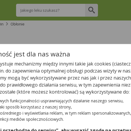
Wpisz nazwę leku
in
Obłonie
re apteki w Obłonie posiadają Twój lek i za
ość jest dla nas ważna
stuje mechanizmy między innymi takie jak cookies (ciastecz
Wpisz nazwę leku
.in. do zapewnienia optymalnej obsługi podczas wizyty w nas
y mogą być wykorzystywane przez nas jak i przez naszych
a do prawidłowego działania serwisu, w tym zapewnienia n
zostałe (które możesz kontrolować) są wykorzystywane do:
wych funkcjonalności usprawniających działanie naszego serwisu,
Tylko otwarte apteki
jaki sposób korzystasz z naszej strony,
ośredniego i wyświetlania reklam, w tym reklam spersonalizowanych
unkcji mediów społecznościowych.
aleźliśmy żadnej apteki. Najbliższa apteka znajduje się w
Sa
tę aptek w najbliższej okolicy.
 i przechodzę do serwisu”, aby wyrazić zgodę na przetwa