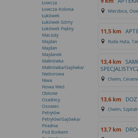
9 km
APTEK
Łowcza
Łowcza-Kolonia
Wierzbica, Osi
Łukówek
Łukówek Górny
Łukówek Piękny
11,5 km
APTE
Maczuły
Ruda-Huta, Ta
Majdan
Majdan
Majdanek
13,4 km
SAM
Malinówka
Malinówka/Gajówka/
SPECJALISTYC
Nieborowa
Chełm, Cerami
Niwa
Nowa Wieś
Obłonie
13,6 km
DOZ
Osadnicy
Osowiec
Chełm, Szpital
Petryłów
Petryłów/Gajówka/
Piradnia
13,7 km
DRO
Pod Borkiem