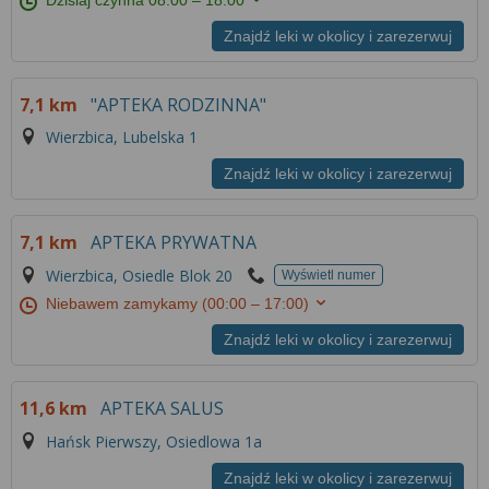
Więcej informacji na temat wykorzystywania
narzędzi zewnętrznych w naszym serwisie
Znajdź leki w okolicy i zarezerwuj
znajdziesz w
Regulaminie Serwisu
.
7,1 km
"APTEKA RODZINNA"
Wierzbica, Lubelska 1
Znajdź leki w okolicy i zarezerwuj
7,1 km
APTEKA PRYWATNA
Wierzbica, Osiedle Blok 20
Wyświetl numer
Niebawem zamykamy
(00:00 – 17:00)
Znajdź leki w okolicy i zarezerwuj
11,6 km
APTEKA SALUS
Hańsk Pierwszy, Osiedlowa 1a
Znajdź leki w okolicy i zarezerwuj