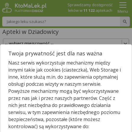
Sprawdzamy dostępność
leków w
11 122
aptekach
Menu
Wpisz nazwę leku
Apteki w Dziadowicy
Twoja prywatność jest dla nas ważna
Sprawdź, które apteki w Dziadowicy posiadają
Nasz serwis wykorzystuje mechanizmy między
Twój lek i zarezerwuj go już teraz!
innymi takie jak cookies (ciasteczka), Web Storage i
Wpisz nazwę leku
inne, które służą m.in. do zapewnienia optymalnej
obsługi podczas wizyty w naszym serwisie.
Powyższe mechanizmy mogą być wykorzystywane
przez nas jak i przez naszych partnerów. Część z
Wybierz typ aptek
nich jest niezbędna do prawidłowego działania
serwisu, w tym zapewnienia niezbędnego poziomu
bezpieczeństwa, pozostałe (które możesz
kontrolować) są wykorzystywane do:
W
Dziadowicy
nie znaleźliśmy żadnej apteki. Najbliższa apteka