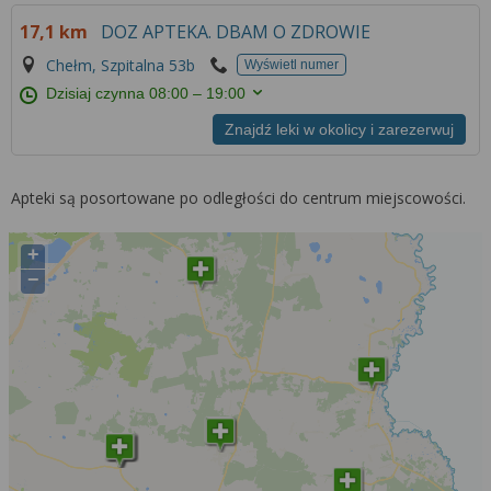
17,1 km
DOZ APTEKA. DBAM O ZDROWIE
Chełm, Szpitalna 53b
Wyświetl numer
Dzisiaj czynna
08:00 – 19:00
Znajdź leki w okolicy i zarezerwuj
Apteki są posortowane po odległości do centrum miejscowości.
+
−