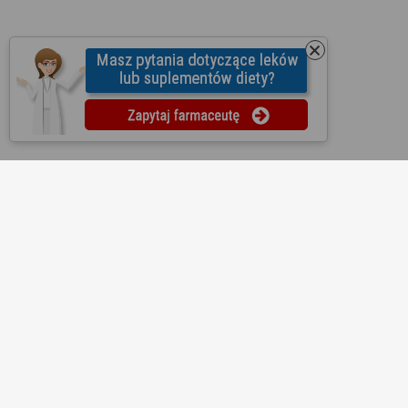
O nas
Regulamin
Ustawienia prywatności
Partnerzy
Współpraca
Mapa strony
Kontakt
Reklama
Informacje dla aptek
Redakcja
Lekopedia
Ziołopedia
Pytania do farmaceutów