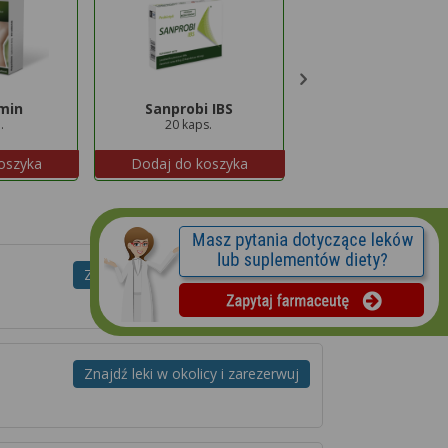
min
Sanprobi IBS
Lipiforma Plus
.
20 kaps.
30 kaps.
oszyka
Dodaj do koszyka
Dodaj do koszyk
Znajdź leki w okolicy i zarezerwuj
Znajdź leki w okolicy i zarezerwuj