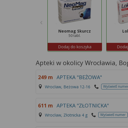
Neomag Skurcz
Lo
50 tabl.
Dodaj do koszyka
Dodaj
Apteki w okolicy Wrocławia, B
249 m
APTEKA "BEŻOWA"
Wrocław, Beżowa 12-16
Wyświetl nume
611 m
APTEKA "ZŁOTNICKA"
Wrocław, Złotnicka 4 g
Wyświetl numer