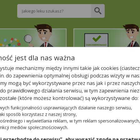
Wpisz nazwę leku
ość jest dla nas ważna
2. Znajdź potrzebny lek
3. Zarezerwuj on-line
stuje mechanizmy między innymi takie jak cookies (ciastecz
.in. do zapewnienia optymalnej obsługi podczas wizyty w nas
liższej aptece!
y mogą być wykorzystywane przez nas jak i przez naszych
a do prawidłowego działania serwisu, w tym zapewnienia n
"STABŁOWICKA" RENATA SĘDZIK
zostałe (które możesz kontrolować) są wykorzystywane do:
RENATA SĘDZIK
wych funkcjonalności usprawniających działanie naszego serwisu,
jaki sposób korzystasz z naszej strony,
ośredniego i wyświetlania reklam, w tym reklam spersonalizowanych
−
unkcji mediów społecznościowych.
 i przechodzę do serwisu”, aby wyrazić zgodę na przetwa