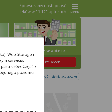
Sprawdzamy dostępność
leków w
11 121
aptekach
Menu
4. Odbierz w aptece
ka), Web Storage i
zym serwisie.
Znajdź teraz najbliższe apteki
 partnerów. Część z
iezbędnego poziomu
Zgłoś nieistniejącą aptekę
,
rzanie przez nas i