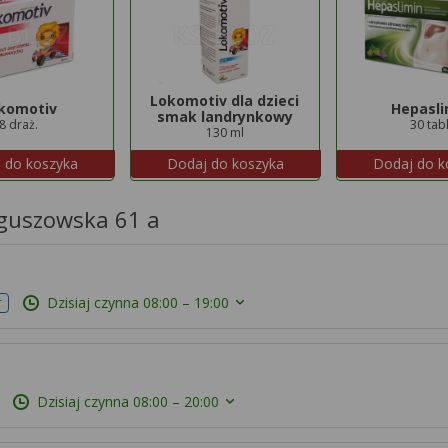
Lokomotiv dla dzieci
komotiv
Hepasli
smak landrynkowy
8 draż.
30 tabl
130 ml
 do koszyka
Dodaj do koszyka
Dodaj do k
oguszowska 61 a
Dzisiaj czynna
08:00 – 19:00
r
Dzisiaj czynna
08:00 – 20:00