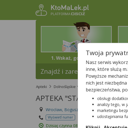
Twoja prywatn
1. Wskaż, gdzie jesteś
Nasz serwis wykorzy
inne, które służą m
Znajdź i zarezerwuj lek w najb
Powyższe mechanizm
nich jest niezbędn
Apteki
Dolnośląskie
Wrocław
APTEKA 
bezpieczeństwa, po
APTEKA "STABŁOWICKA" 
obsługi dodatko
analizy tego, w 
Wrocław, Boguszowska 61 a
marketingu bezp
udostępniania f
Wyświetl numer
Id apteki: 930 411
Dzisiaj czynna
08:00 – 20:00
Kliknij „Akceptuję