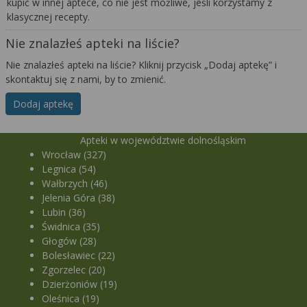
kupić w innej aptece, co nie jest możliwe, jeśli korzystamy z
klasycznej recepty.
Nie znalazłeś apteki na liście?
Nie znalazłeś apteki na liście? Kliknij przycisk „Dodaj aptekę” i
skontaktuj się z nami, by to zmienić.
Dodaj aptekę
Apteki w województwie dolnośląskim
Wrocław (327)
Legnica (54)
Wałbrzych (46)
Jelenia Góra (38)
Lubin (36)
Świdnica (35)
Głogów (28)
Bolesławiec (22)
Zgorzelec (20)
Dzierżoniów (19)
Oleśnica (19)