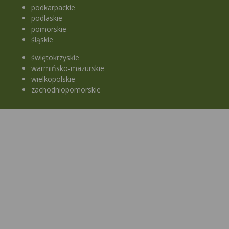
podkarpackie
podlaskie
pomorskie
śląskie
świętokrzyskie
warmińsko-mazurskie
wielkopolskie
zachodniopomorskie