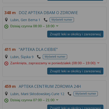
Więcej informacji na temat wykorzystywania
narzędzi zewnętrznych w naszym serwisie
348 m
DOZ APTEKA DBAM O ZDROWIE
znajdziesz w
Regulaminie Serwisu
.
Lubin, Gen Bema 1
Wyświetl numer
Dzisiaj czynna
08:00 – 18:00
Znajdź leki w okolicy i zarezerwuj
411 m
"APTEKA DLA CIEBIE"
Lubin, Śląska 9
Wyświetl numer
Zamknięta, zapraszamy w poniedziałek
(08:00 – 19:00)
Znajdź leki w okolicy i zarezerwuj
459 m
APTEKA CENTRUM ZDROWIA 24H
Lubin, Marii Skłodowskiej-Curie 12
Wyświetl numer
Dzisiaj czynna
07:00 – 21:00
Znajdź leki w okolicy i zarezerwuj