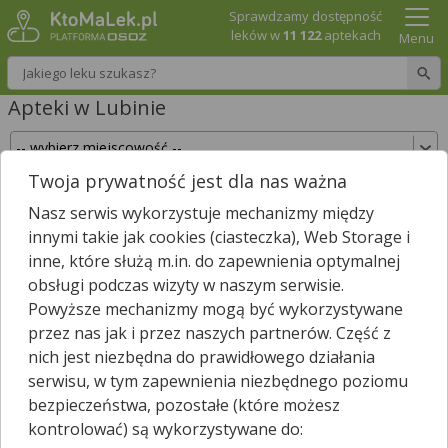
Sprawdzamy dostępność
leków w
11 122
aptekach
Menu
Wpisz nazwę leku
Apteki w Lubinie
Twoja prywatność jest dla nas ważna
Sprawdź, które apteki w Lubinie posiadają Twój
Nasz serwis wykorzystuje mechanizmy między
lek i zarezerwuj go już teraz!
innymi takie jak cookies (ciasteczka), Web Storage i
Wpisz nazwę leku
inne, które służą m.in. do zapewnienia optymalnej
obsługi podczas wizyty w naszym serwisie.
Powyższe mechanizmy mogą być wykorzystywane
przez nas jak i przez naszych partnerów. Część z
W Lubinie jest
31
aptek.
27
aptek zgłosiło nam, że są właśnie
nich jest niezbędna do prawidłowego działania
*
otwarte.
serwisu, w tym zapewnienia niezbędnego poziomu
Wybierz typ aptek
bezpieczeństwa, pozostałe (które możesz
kontrolować) są wykorzystywane do: