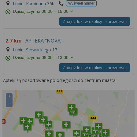
Lubin, Kamienna 36b
Wyświetl numer
Dzisiaj czynna
08:00 – 15:00
Znajdź leki w okolicy i zarezerwuj
2,7 km
APTEKA "NOVA"
Lubin, Słowackiego 17
Dzisiaj czynna
09:00 – 13:00
Znajdź leki w okolicy i zarezerwuj
Apteki są posortowane po odległości do centrum miasta.
+
−