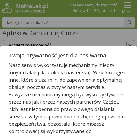
Sprawdzamy dostępność
leków w
11 122
aptekach
Menu
Wpisz nazwę leku
Apteki w Kamiennej Górze
Twoja prywatność jest dla nas ważna
Sprawdź, które apteki w Kamiennej Górze
Nasz serwis wykorzystuje mechanizmy między
posiadają Twój lek i zarezerwuj go już teraz!
innymi takie jak cookies (ciasteczka), Web Storage i
Wpisz nazwę leku
inne, które służą m.in. do zapewnienia optymalnej
obsługi podczas wizyty w naszym serwisie.
Powyższe mechanizmy mogą być wykorzystywane
przez nas jak i przez naszych partnerów. Część z
W Kamiennej Górze jest
8
aptek.
6
aptek zgłosiło nam, że są
nich jest niezbędna do prawidłowego działania
*
właśnie otwarte.
serwisu, w tym zapewnienia niezbędnego poziomu
Wybierz typ aptek
bezpieczeństwa, pozostałe (które możesz
kontrolować) są wykorzystywane do: