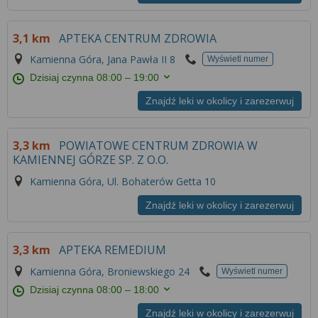
Więcej informacji na temat wykorzystywania
narzędzi zewnętrznych w naszym serwisie
3,1 km
APTEKA CENTRUM ZDROWIA
znajdziesz w
Regulaminie Serwisu
.
Kamienna Góra, Jana Pawła II 8
Wyświetl numer
Dzisiaj czynna
08:00 – 19:00
Znajdź leki w okolicy i zarezerwuj
3,3 km
POWIATOWE CENTRUM ZDROWIA W
KAMIENNEJ GÓRZE SP. Z O.O.
Kamienna Góra, Ul. Bohaterów Getta 10
Znajdź leki w okolicy i zarezerwuj
3,3 km
APTEKA REMEDIUM
Kamienna Góra, Broniewskiego 24
Wyświetl numer
Dzisiaj czynna
08:00 – 18:00
Znajdź leki w okolicy i zarezerwuj