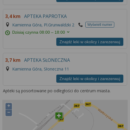
3,4 km
APTEKA PAPROTKA
Kamienna Góra, Pl.Grunwaldzki 2
Wyświetl numer
Dzisiaj czynna
08:00 – 18:00
Znajdź leki w okolicy i zarezerwuj
3,7 km
APTEKA SŁONECZNA
Kamienna Góra, Słoneczna 11
Znajdź leki w okolicy i zarezerwuj
Apteki są posortowane po odległości do centrum miasta.
+
−