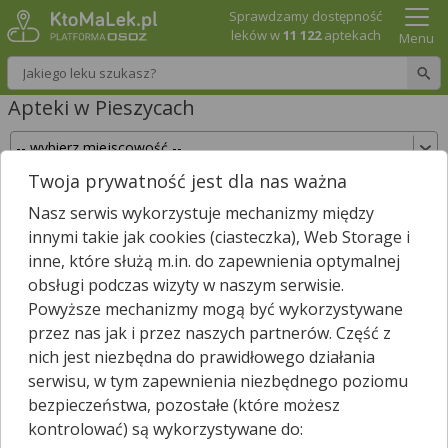
Sprawdzamy dostępność
leków w
11 122
aptekach
Menu
Wpisz nazwę leku
Apteki w Pieszycach
Twoja prywatność jest dla nas ważna
Sprawdź, które apteki w Pieszycach posiadają
Nasz serwis wykorzystuje mechanizmy między
Twój lek i zarezerwuj go już teraz!
innymi takie jak cookies (ciasteczka), Web Storage i
Wpisz nazwę leku
inne, które służą m.in. do zapewnienia optymalnej
obsługi podczas wizyty w naszym serwisie.
Powyższe mechanizmy mogą być wykorzystywane
przez nas jak i przez naszych partnerów. Część z
W Pieszycach są
4
apteki.
2
apteki zgłosiły nam, że są właśnie
nich jest niezbędna do prawidłowego działania
*
otwarte.
serwisu, w tym zapewnienia niezbędnego poziomu
Wybierz typ aptek
bezpieczeństwa, pozostałe (które możesz
kontrolować) są wykorzystywane do: