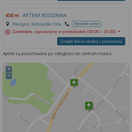
Więcej informacji na temat wykorzystywania
narzędzi zewnętrznych w naszym serwisie
458 m
APTEKA RODZINNA
znajdziesz w
Regulaminie Serwisu
.
Pieszyce, Kościuszki 13/a
Wyświetl numer
Zamknięta, zapraszamy w poniedziałek
(08:00 – 16:00)
Znajdź leki w okolicy i zarezerwuj
Apteki są posortowane po odległości do centrum miasta.
+
−