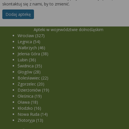
skontaktuj się z nami, by to zmienić.
Dodaj aptekę
Apteki w województwie dolnośląskim
Wrocław (327)
Legnica (54)
Wałbrzych (46)
Jelenia Góra (38)
Lubin (36)
Świdnica (35)
Głogów (28)
Bolesławiec (22)
Zgorzelec (20)
Dzierżoniów (19)
Oleśnica (19)
Oława (18)
Kłodzko (16)
Nowa Ruda (14)
Złotoryja (13)