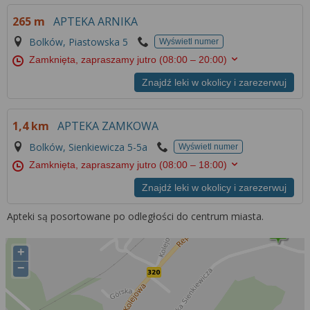
Więcej informacji na temat wykorzystywania
265 m
APTEKA ARNIKA
narzędzi zewnętrznych w naszym serwisie
znajdziesz w
Regulaminie Serwisu
.
Bolków, Piastowska 5
Wyświetl numer
Zamknięta, zapraszamy jutro
(08:00 – 20:00)
Znajdź leki w okolicy i zarezerwuj
1,4 km
APTEKA ZAMKOWA
Bolków, Sienkiewicza 5-5a
Wyświetl numer
Zamknięta, zapraszamy jutro
(08:00 – 18:00)
Znajdź leki w okolicy i zarezerwuj
Apteki są posortowane po odległości do centrum miasta.
+
−