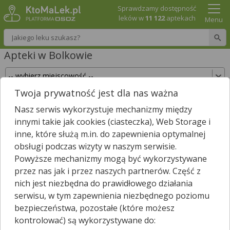
Sprawdzamy dostępność
leków w
11 122
aptekach
Menu
Wpisz nazwę leku
Apteki w Bolkowie
Twoja prywatność jest dla nas ważna
Sprawdź, które apteki w Bolkowie posiadają Twój
Nasz serwis wykorzystuje mechanizmy między
lek i zarezerwuj go już teraz!
innymi takie jak cookies (ciasteczka), Web Storage i
Wpisz nazwę leku
inne, które służą m.in. do zapewnienia optymalnej
obsługi podczas wizyty w naszym serwisie.
Powyższe mechanizmy mogą być wykorzystywane
przez nas jak i przez naszych partnerów. Część z
W Bolkowie jest
5
aptek.
nich jest niezbędna do prawidłowego działania
Wybierz typ aptek
serwisu, w tym zapewnienia niezbędnego poziomu
bezpieczeństwa, pozostałe (które możesz
kontrolować) są wykorzystywane do: