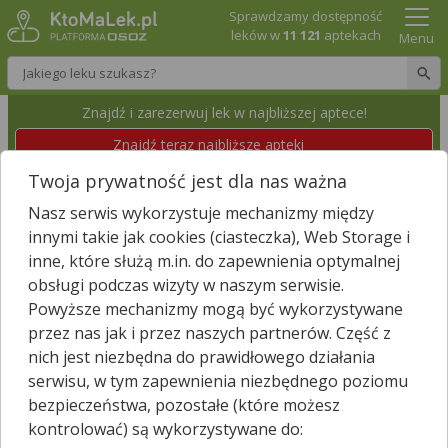
Sprawdzamy dostępność
leków w
11 121
aptekach
Menu
Wpisz nazwę leku
Znajdź i zarezerwuj lek w najbliższej aptece!
Znajdź teraz najbliższe apteki
Twoja prywatność jest dla nas ważna
APTEKA "POD ŚW. ANTONIM"
Nasz serwis wykorzystuje mechanizmy między
Wrocław, Średzka 33
Wyświetl numer
innymi takie jak cookies (ciasteczka), Web Storage i
Id apteki: 930 100
Dzisiaj czynna
08:00 – 21:00
inne, które służą m.in. do zapewnienia optymalnej
obsługi podczas wizyty w naszym serwisie.
Powyższe mechanizmy mogą być wykorzystywane
Znajdź leki w okolicy i zarezerwuj
przez nas jak i przez naszych partnerów. Część z
nich jest niezbędna do prawidłowego działania
serwisu, w tym zapewnienia niezbędnego poziomu
bezpieczeństwa, pozostałe (które możesz
Godziny otwarcia
kontrolować) są wykorzystywane do:
poniedziałek - piątek