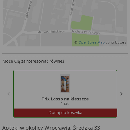
Więcej informacji na temat wykorzystywania
narzędzi zewnętrznych w naszym serwisie
znajdziesz w
Regulaminie Serwisu
.
©
OpenStreetMap
contributors
Może Cię zainteresować również:
Trix Lasso na kleszcze
1 szt.
Dodaj do koszyka
Apteki w okolicy Wrocławia, Średzka 33