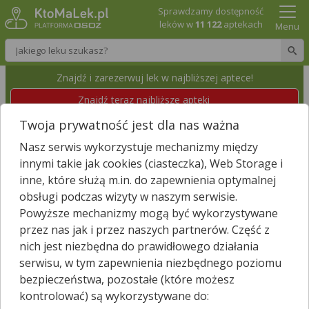
Sprawdzamy dostępność
leków w
11 122
aptekach
Menu
Wpisz nazwę leku
Znajdź i zarezerwuj lek w najbliższej aptece!
Znajdź teraz najbliższe apteki
Twoja prywatność jest dla nas ważna
APTEKA GALEN
Nasz serwis wykorzystuje mechanizmy między
Będzin, Władysława Kniewskiego 5
Id apteki: 896 359
innymi takie jak cookies (ciasteczka), Web Storage i
inne, które służą m.in. do zapewnienia optymalnej
obsługi podczas wizyty w naszym serwisie.
Znajdź leki w okolicy i zarezerwuj
Powyższe mechanizmy mogą być wykorzystywane
przez nas jak i przez naszych partnerów. Część z
nich jest niezbędna do prawidłowego działania
Zgłoś nieistniejącą aptekę
serwisu, w tym zapewnienia niezbędnego poziomu
bezpieczeństwa, pozostałe (które możesz
−
kontrolować) są wykorzystywane do: