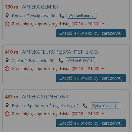
Więcej informacji na temat wykorzystywania
130 m
APTEKA GEMINI
narzędzi zewnętrznych w naszym serwisie
Będzin, Zwycięstwa 30
Wyświetl numer
znajdziesz w
Regulaminie Serwisu
.
Zamknięta, zapraszamy dzisiaj
(07:00 – 20:00)
Znajdź leki w okolicy i zarezerwuj
410 m
APTEKA "EUROPEJSKA II" SP. Z O.O.
Czeladź, Będzińska 80
Wyświetl numer
Zamknięta, zapraszamy dzisiaj
(09:00 – 21:00)
Znajdź leki w okolicy i zarezerwuj
483 m
APTEKA SŁONECZNA
Będzin, Bp. Adama Śmigielskiego 2
Wyświetl numer
Zamknięta, zapraszamy dzisiaj
(07:00 – 21:00)
Znajdź leki w okolicy i zarezerwuj