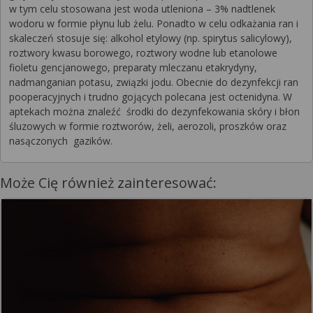
w tym celu stosowana jest woda utleniona – 3% nadtlenek
wodoru w formie płynu lub żelu. Ponadto w celu odkażania ran i
skaleczeń stosuje się: alkohol etylowy (np. spirytus salicylowy),
roztwory kwasu borowego, roztwory wodne lub etanolowe
fioletu gencjanowego, preparaty mleczanu etakrydyny,
nadmanganian potasu, związki jodu. Obecnie do dezynfekcji ran
pooperacyjnych i trudno gojących polecana jest octenidyna. W
aptekach można znaleźć środki do dezynfekowania skóry i błon
śluzowych w formie roztworów, żeli, aerozoli, proszków oraz
nasączonych gazików.
Może Cię również zainteresować: