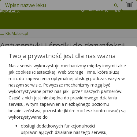
Znajdź lek w swojej okolicy
Podaj
lokalizację
Koszyk
M
KtoMaLek.pl
Antyseptyki i środki do dezynfekcji
Twoja prywatność jest dla nas ważna
Wybierz grupę produktów
Nasz serwis wykorzystuje mechanizmy między innymi takie
jak cookies (ciasteczka), Web Storage i inne, które służą
W tej kategorii znajdziesz produkty odkażające oraz stosowane do
m.in. do zapewnienia optymalnej obsługi podczas wizyty w
dezynfekcji i oczyszczania skóry.
naszym serwisie. Powyższe mechanizmy mogą być
wykorzystywane przez nas jak i przez naszych partnerów.
Filtrowanie
Część z nich jest niezbędna do prawidłowego działania
serwisu, w tym zapewnienia niezbędnego poziomu
Filtrowanie
bezpieczeństwa, pozostałe (które możesz kontrolować) są
Wyniki wyszukiwania
(1)
wykorzystywane do:
obsługi dodatkowych funkcjonalności
Wyczyść filtry
usprawniających działanie naszego serwisu,