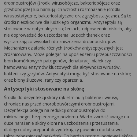
drobnoustrojów (środki wirusobójcze, bakteriobójcze oraz
grzybobójcze) lub hamują ich wzrost i rozmnażanie (środki
wirusostatyczne, bakteriostatyczne oraz grzybostatyczne). Są to
środki nieszkodliwe dla ludzkiego organizmu. Antyseptyki są
stosowane w optymalnych stężeniach, odpowiednio niskich, aby
nie doprowadzić do uszkodzenia ludzkich tkanek oraz
wystarczająco wysokich do zniszczenia drobnoustrojów.
Mechanizm działania różnych środków antyseptycznych jest
zróżnicowany. Może polegać na upośledzeniu przepuszczalności
błon komórkowych patogenów, denaturacji białek czy
hamowaniu enzymów kluczowych dla aktywności wirusów,
bakterii czy grzybów. Antyseptyki mogą być stosowane na skórę
oraz błony śluzowe, rany czy oparzenia.
Antyseptyki stosowane na skórę
Środki do dezynfekcji skóry rąk eliminują bakterie i wirusy,
chroniąc nas przed chorobotwórczymi drobnoustrojami.
Dezynfekcja polega na redukcji drobnoustrojów do
minimalnego, bezpiecznego poziomu. Warto zwrócić uwagę na
duże narażenie skóry dłoni na uszkodzenia i przesuszenia,
dlatego dobry preparat dezynfekujący powinien dodatkowo
także zabezpieczać naskórek. To bardzo istotne, ponieważ skóra