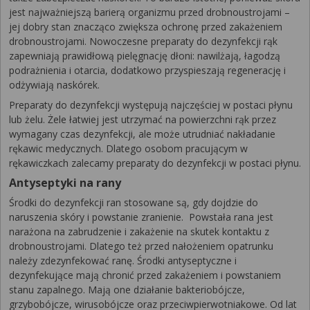
jest najważniejszą barierą organizmu przed drobnoustrojami –
jej dobry stan znacząco zwiększa ochronę przed zakażeniem
drobnoustrojami. Nowoczesne preparaty do dezynfekcji rąk
zapewniają prawidłową pielęgnację dłoni: nawilżają, łagodzą
podrażnienia i otarcia, dodatkowo przyspieszają regenerację i
odżywiają naskórek.
Preparaty do dezynfekcji występują najczęściej w postaci płynu
lub żelu. Żele łatwiej jest utrzymać na powierzchni rąk przez
wymagany czas dezynfekcji, ale może utrudniać nakładanie
rękawic medycznych. Dlatego osobom pracującym w
rękawiczkach zalecamy preparaty do dezynfekcji w postaci płynu.
Antyseptyki na rany
Środki do dezynfekcji ran stosowane są, gdy dojdzie do
naruszenia skóry i powstanie zranienie. Powstała rana jest
narażona na zabrudzenie i zakażenie na skutek kontaktu z
drobnoustrojami. Dlatego też przed nałożeniem opatrunku
należy zdezynfekować ranę. Środki antyseptyczne i
dezynfekujące mają chronić przed zakażeniem i powstaniem
stanu zapalnego. Mają one działanie bakteriobójcze,
grzybobójcze, wirusobójcze oraz przeciwpierwotniakowe. Od lat