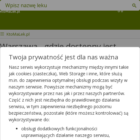
Znajdź lek w swojej okolicy
Koszyk
KtoMaLek.pl
Warszawa - gdzie dostępny jest
OxyContin 80?
Twoja prywatność jest dla nas ważna
Nasz serwis wykorzystuje mechanizmy między innymi takie
proszę o rezerwacie leku oxycotin
jak cookies (ciasteczka), Web Storage i inne, które służą
80
m.in. do zapewnienia optymalnej obsługi podczas wizyty w
naszym serwisie. Powyższe mechanizmy mogą być
Dotyczy:
Kobieta, 50 lat
wykorzystywane przez nas jak i przez naszych partnerów.
Część z nich jest niezbędna do prawidłowego działania
serwisu, w tym zapewnienia niezbędnego poziomu
Odpowiedzi farmaceutów
bezpieczeństwa, pozostałe (które możesz kontrolować) są
wykorzystywane do:
Należy skontaktować się z apteką w której jest dostępny.
obsługi dodatkowych funkcjonalności
Pozdrawiam
usprawniających działanie naszego serwisu,