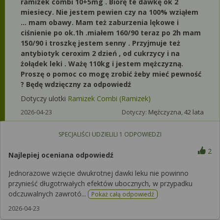
ramizek combi 10+5mg . Biorę te dawkę ok 2
miesiecy. Nie jestem pewien czy na 100% wziąłem
... mam obawy. Mam też zaburzenia lękowe i
ciśnienie po ok.1h .miałem 160/90 teraz po 2h mam
150/90 i troszkę jestem senny . Przyjmuje też
antybiotyk ceroxim 2 dzień , od cukrzycy i na
żołądek leki . Ważę 110kg i jestem mężczyzną.
Proszę o pomoc co mogę zrobić żeby mieć pewność
? Będę wdzięczny za odpowiedź
Dotyczy ulotki
Ramizek Combi (Ramizek)
2026-04-23
Dotyczy:
Mężczyzna, 42 lata
SPECJALIŚCI UDZIELILI
1
ODPOWIEDZI
2
Najlepiej oceniana odpowiedź
Jednorazowe wzięcie dwukrotnej dawki leku nie powinno
przynieść długotrwałych efektów ubocznych, w przypadku
odczuwalnych zawrotó...
Pokaż całą odpowiedź
2026-04-23