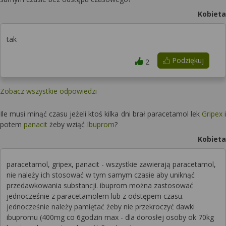
Kobieta
tak
Podziękuj
2
Zobacz wszystkie odpowiedzi
Ile musi minąć czasu jeżeli ktoś kilka dni brał paracetamol lek
Gripex
i
potem
panacit
żeby wziąć
Ibuprom
?
Kobieta
paracetamol, gripex, panacit - wszystkie zawierają paracetamol,
nie należy ich stosować w tym samym czasie aby uniknąć
przedawkowania substancji. ibuprom można zastosować
jednocześnie z paracetamolem lub z odstępem czasu.
jednocześnie należy pamiętać żeby nie przekroczyć dawki
ibupromu (400mg co 6godzin max - dla dorosłej osoby ok 70kg