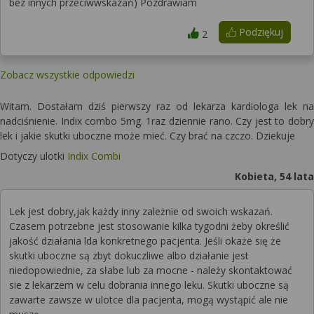
bez innych przeciwwskazań) Pozdrawiam
Podziękuj
2
Zobacz wszystkie odpowiedzi
Witam. Dostałam dziś pierwszy raz od lekarza kardiologa lek na
nadciśnienie. Indix combo 5mg. 1raz dziennie rano. Czy jest to dobry
lek i jakie skutki uboczne może mieć. Czy brać na czczo. Dziekuje
Dotyczy ulotki
Indix Combi
Kobieta, 54 lata
Lek jest dobry,jak każdy inny zależnie od swoich wskazań.
Czasem potrzebne jest stosowanie kilka tygodni żeby określić
jakość działania lda konkretnego pacjenta. Jeśli okaże się że
skutki uboczne są zbyt dokuczliwe albo działanie jest
niedopowiednie, za słabe lub za mocne - należy skontaktować
sie z lekarzem w celu dobrania innego leku. Skutki uboczne są
zawarte zawsze w ulotce dla pacjenta, mogą wystąpić ale nie