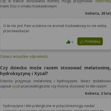
Czy w trakcie stosowania Asentry mogę przyjmować
elektrolity
marki Doz o smaku truskawkowym
Kobieta, 28 lat
O ile nie jest Pani uczulona na aromat truskawkowy to nie widzę
przeciwwskazań
Podziękuj
1
Zobacz wszystkie odpowiedzi
Czy dziecko może razem stosować melatoninę,
hydroksyzynę i Xyzal?
Dziecko przyjmuje melatoninę i hydroxyzyne.. lekarz dodatkowo
zapisał
xyzal
przeciwalergicznie czy można stosować te leki razem
Kobieta, 2 lata
hydroxyzyna i leki p/alergiczne w połączeniumogą nasilać
senność i dawać inne objawy np osłabienie, kołatanie serca itp.