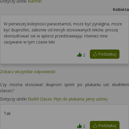
Dotyczy ulotki
Klarmin
Kobieta
W pierwszej kolejności paracetamol, może być pyralgina, może
być ibuprofen, zależnie od inncyh stosowanych leków. proszę
skonsultować sie w aptece przedstawiając również inne
zazywane w tym czasie leki
Podziękuj
2
Zobacz wszystkie odpowiedzi
Czy można stosować ibuprom sprint po płukaniu ust eludrilem
classic?
Dotyczy ulotki
Eludril Classic Płyn do płukania jamy ustnej
Tak
Podziękuj
2