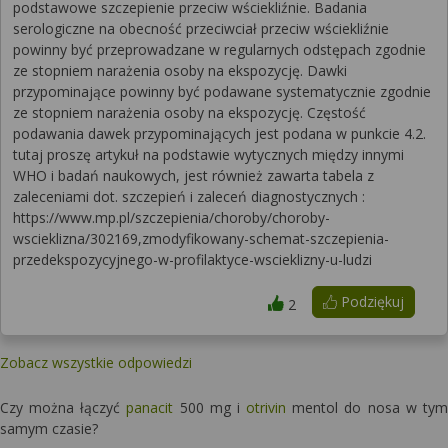
podstawowe szczepienie przeciw wściekliźnie. Badania
serologiczne na obecność przeciwciał przeciw wściekliźnie
powinny być przeprowadzane w regularnych odstępach zgodnie
ze stopniem narażenia osoby na ekspozycję. Dawki
przypominające powinny być podawane systematycznie zgodnie
ze stopniem narażenia osoby na ekspozycję. Częstość
podawania dawek przypominających jest podana w punkcie 4.2.
tutaj proszę artykuł na podstawie wytycznych między innymi
WHO i badań naukowych, jest również zawarta tabela z
zaleceniami dot. szczepień i zaleceń diagnostycznych :
https://www.mp.pl/szczepienia/choroby/choroby-
wscieklizna/302169,zmodyfikowany-schemat-szczepienia-
przedekspozycyjnego-w-profilaktyce-wscieklizny-u-ludzi
Podziękuj
2
Zobacz wszystkie odpowiedzi
Czy można łączyć
panacit
500 mg i
otrivin
mentol do nosa w tym
samym czasie?