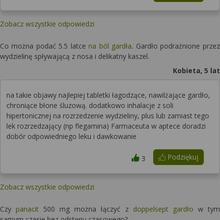
Zobacz wszystkie odpowiedzi
Co można podać 5.5 latce
na ból gardła
. Gardło podrażnione przez
wydzielinę spływającą z nosa i delikatny kaszel.
Kobieta, 5 lat
na takie objawy najlepiej tabletki łagodzące, nawilżające gardło,
chroniące błone śluzową. dodatkowo inhalacje z soli
hipertonicznej na rozrzedzenie wydzieliny, plus lub zamiast tego
lek rozrzedzający (np flegamina) Farmaceuta w aptece doradzi
dobór odpowiedniego leku i dawkowanie
Podziękuj
3
Zobacz wszystkie odpowiedzi
Czy
panacit
500 mg można łączyć z
doppelsept gardło
w tym
samym czasie bez odstępu czasowego?