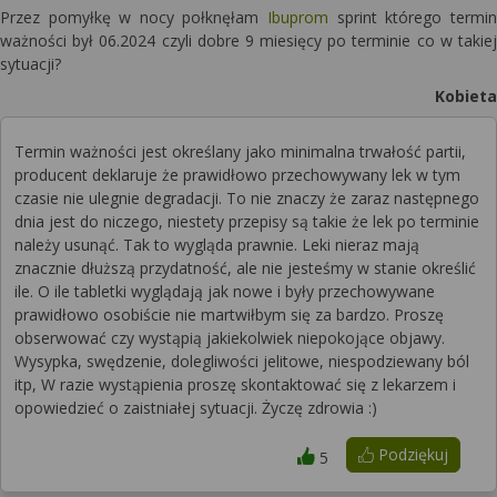
Przez pomyłkę w nocy połknęłam
Ibuprom
sprint którego termin
ważności był 06.2024 czyli dobre 9 miesięcy po terminie co w takiej
sytuacji?
Kobieta
Termin ważności jest określany jako minimalna trwałość partii,
producent deklaruje że prawidłowo przechowywany lek w tym
czasie nie ulegnie degradacji. To nie znaczy że zaraz następnego
dnia jest do niczego, niestety przepisy są takie że lek po terminie
należy usunąć. Tak to wygląda prawnie. Leki nieraz mają
znacznie dłuższą przydatność, ale nie jesteśmy w stanie określić
ile. O ile tabletki wyglądają jak nowe i były przechowywane
prawidłowo osobiście nie martwiłbym się za bardzo. Proszę
obserwować czy wystąpią jakiekolwiek niepokojące objawy.
Wysypka, swędzenie, dolegliwości jelitowe, niespodziewany ból
itp, W razie wystąpienia proszę skontaktować się z lekarzem i
opowiedzieć o zaistniałej sytuacji. Życzę zdrowia :)
Podziękuj
5