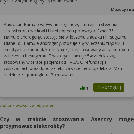
czy leki Antyandrogeny są refundowane
Mężczyzna
Androcur: Hamuje wpływ androgenów, zmniejsza stężenie
testosteronu we krwi i tłumi popędu płciowego. Syndi-35:
Hamuje androgeny, stosuje się w leczeniu trądziku i hirsutyzmu.
Diane-35: Hamuje androgeny, stosuje się w leczeniu trądziku i
hirsutyzmu. Spironolakton: Najczęściej stosowany antyandrogen
w leczeniu hirsutyzmu. Finasteryd: Hamuje 5-α-reduktazę,
stosowany w terapii pacjentek z FAGA. O refundacji i
wskazaniach oraz doborze leku zawsze decyduje lekarz. Mam
nadzieję że pomogłem. Pozdrawiam
Podziękuj
1
Zobacz wszystkie odpowiedzi
Czy w trakcie stosowania Asentry mogę
przyjmować elektrolity?