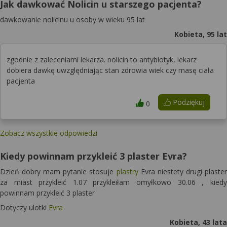
Jak dawkować Nolicin u starszego pacjenta?
dawkowanie nolicinu u osoby w wieku 95 lat
Kobieta, 95 lat
zgodnie z zaleceniami lekarza. nolicin to antybiotyk, lekarz
dobiera dawkę uwzględniając stan zdrowia wiek czy masę ciała
pacjenta
Podziękuj
0
Zobacz wszystkie odpowiedzi
Kiedy powinnam przykleić 3 plaster Evra?
Dzień dobry mam pytanie stosuje
plastry
Evra niestety drugi plaster
za miast przykleić 1.07 przykleiłam omyłkowo 30.06 , kiedy
powinnam przykleić 3 plaster
Dotyczy ulotki
Evra
Kobieta, 43 lata