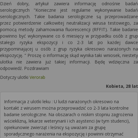
Dzień dobry, artykuł zawiera informację odnośnie badań
serologicznych "Konieczne jest regularne wykonywanie badań
serologicznych. Takie badania serologiczne są przeprowadzane
przez potwierdzenie całkowitej neutralizacji wirusa testowego, za
pomocą metody zahamowania fluorescencji (RFFIT). Takie badanie
powinno być wykonywane co 6 miesięcy w przypadku osób z grup
stałego ryzyka ekspozycji i co 2-3 lat po każdej dawce
przypominającej u osób z grup ryzyka okresowo narażonych na
ekspozycję. " Proszę o informację skąd wynika taki wniosek, niestety
ulotka nie zawiera już takiej informacji. Będę wdzięczna za
odpowiedź. Pozdrawiam
Dotyczy ulotki
Verorab
Kobieta, 28 lat
Informacja z ulotki leku : U ludzi narażonych okresowo na
kontakt z wirusem można przeprowadzić co 2-3 lata kontrolne
badanie serologiczne. Na obszarach o niskim stopniu zagrożenia
wścieklizną, lekarze weterynarii i ich asystenci (w tym studenci),
opiekunowie zwierząt i leśnicy są uważani za grupę
sporadycznego narażenia na ekspozycję i powinni otrzymać