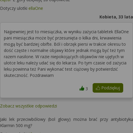
Dotyczy ulotki
ellaOne
Kobieta, 33 lata
Najpewniej jest to miesiączka, w wyniku zażycia tabletek EllaOne
pani miesiączka może być przesunięta o kilka dni, krwawienia
mogą być bardziej obifte. Ból i obrzęk piersi w trakcie okresu to
dość częste i normalne objawy które jednak mogą być też tym
razem nasilone. W razie niepokojących objawów nie ujętych w
ulotce leku należy udać się do lekarza. Po tym czasie od zażycia
leku powinna też Pani wykonać test ciążowy by potwierdzić
skuteczność. Pozdrawiam
Podziękuj
3
Zobacz wszystkie odpowiedzi
Jaki lek przeciwbólowy (bol glowy) można brać przy antybiotyku
Klarmin 500 mg?