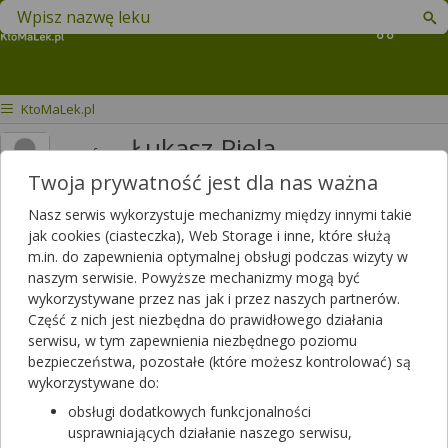
Znajdź lek w swojej okolicy
Koszyk
KtoMaLek.pl
Łukasz Piela
mgr farm.
Twoja prywatność jest dla nas ważna
Odpowiedzi
Polubień
1305
1963
Nasz serwis wykorzystuje mechanizmy między innymi takie
Polecanych artykułów
jak cookies (ciasteczka), Web Storage i inne, które służą
0
m.in. do zapewnienia optymalnej obsługi podczas wizyty w
Lista artykułów
naszym serwisie. Powyższe mechanizmy mogą być
wykorzystywane przez nas jak i przez naszych partnerów.
Farmaceuta z apteki w Gorlicach
Część z nich jest niezbędna do prawidłowego działania
serwisu, w tym zapewnienia niezbędnego poziomu
bezpieczeństwa, pozostałe (które możesz kontrolować) są
wykorzystywane do:
obsługi dodatkowych funkcjonalności
usprawniających działanie naszego serwisu,