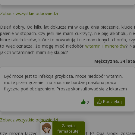
Zobacz wszystkie odpowiedzi
Dzień dobry, Od kilku lat dokucza mi w ciągu dnia pieczenie, kłucie i
palenie w stopach. Czy jeśli nie mam cukrzycy, nie piję alkoholu, nie
biorę takich leków, które to powodują i nie mam innych chorób, czy
to więc oznacza, że mogę mieć niedobór
witamin i minerałów
? Na
jakich witaminach mam się skupić?
Mężczyzna, 34 lata
Być może jest to infekcja grzybicza, może niedobór witamin,
może przemęczenie - np znacznie bardziej nasilona praca
fizyczna pod obciążeniem. Proszę skonsultować się z lekarzem
Podziękuj
2
Zobacz wszystkie odpowiedzi
Zapytaj
farmaceutę?
Czy można łączyć Minovivax 5% i Alpicort E? Oba środki zostały