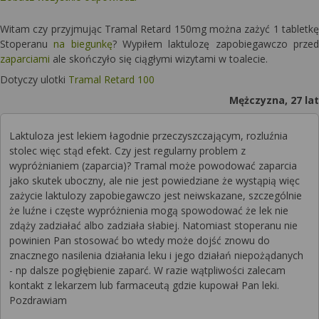
Witam czy przyjmując Tramal Retard 150mg można zażyć 1 tabletkę
Stoperanu
na biegunkę
? Wypiłem laktulozę zapobiegawczo przed
zaparciami
ale skończyło się ciągłymi wizytami w toalecie.
Dotyczy ulotki
Tramal Retard 100
Mężczyzna, 27 lat
Laktuloza jest lekiem łagodnie przeczyszczającym, rozluźnia
stolec więc stąd efekt. Czy jest regularny problem z
wypróżnianiem (zaparcia)? Tramal może powodować zaparcia
jako skutek uboczny, ale nie jest powiedziane że wystąpią więc
zażycie laktulozy zapobiegawczo jest neiwskazane, szczególnie
że luźne i częste wypróżnienia mogą spowodować że lek nie
zdąży zadziałać albo zadziała słabiej. Natomiast stoperanu nie
powinien Pan stosować bo wtedy może dojść znowu do
znacznego nasilenia działania leku i jego działań niepożądanych
- np dalsze pogłębienie zaparć. W razie wątpliwości zalecam
kontakt z lekarzem lub farmaceutą gdzie kupował Pan leki.
Pozdrawiam