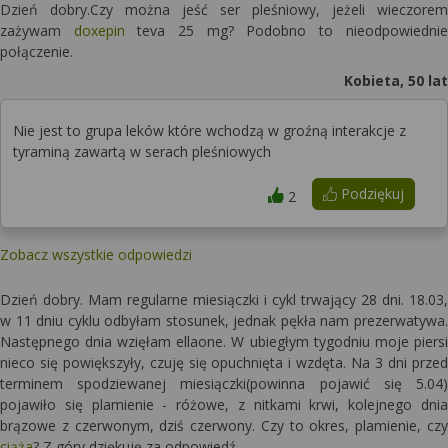
Dzień dobry.Czy można jeść ser pleśniowy, jeżeli wieczorem
zażywam
doxepin
teva 25 mg? Podobno to nieodpowiednie
połączenie.
Kobieta, 50 lat
Nie jest to grupa leków które wchodzą w groźną interakcje z
tyraminą zawartą w serach pleśniowych
Podziękuj
2
Zobacz wszystkie odpowiedzi
Dzień dobry. Mam regularne miesiączki i cykl trwający 28 dni. 18.03,
w 11 dniu cyklu odbyłam stosunek, jednak pękła nam prezerwatywa.
Następnego dnia wzięłam ellaone. W ubiegłym tygodniu moje piersi
nieco się powiększyły, czuję się opuchnięta i wzdęta. Na 3 dni przed
terminem spodziewanej miesiączki(powinna pojawić się 5.04)
pojawiło się plamienie - różowe, z nitkami krwi, kolejnego dnia
brązowe z czerwonym, dziś czerwony. Czy to okres, plamienie, czy
ciąża
? Z góry dziękuję za odpowiedź