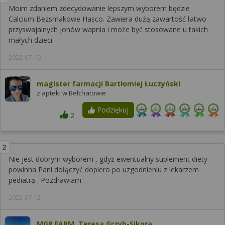
Moim zdaniem zdecydowanie lepszym wyborem będzie
Calcium Bezsmakowe Hasco. Zawiera dużą zawartość łatwo
przyswajalnych jonów wapnia i może być stosowane u takich
małych dzieci.
2022-07-10
magister farmacji Bartłomiej Łuczyński
z apteki w Bełchatowie
Podziękuj
2
Nie jest dobrym wyborem , gdyż ewentualny suplement diety
powinna Pani dołączyć dopiero po uzgodnieniu z lekarzem
pediatrą . Pozdrawiam .
2022-07-12
MGR FARM. Teresa Grzyb-Sikora