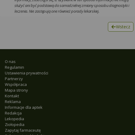
służyć ani być podstawą do samodzielnej zmiany sposobu diagnostyki i
leczenia. Nie zastępują one również porady lekarskiej.
Wstecz
O nas
Regulamin
Ustawienia prywatności
Partnerzy
Współpraca
Mapa strony
Kontakt
Reklama
Informacje dla aptek
Redakcja
Lekopedia
Ziołopedia
Zapytaj farmaceutę