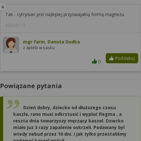
Tak - cytrynian jest najlepiej przyswajalną formą magnezu.
2022-07-13
mgr farm. Danuta Dudka
z apteki w Łasku
Podziękuj
0
Powiązane pytania
Dzień dobry, dziecko od dłuższego czasu
kaszle, rano musi odkrztusić i wypluć flegma , a
reszta dnia towarzyszy męczący kaszel. Dziecko
miało juz 3 razy zapalenie oskrzeli. Podawany byl
wtedy nebud przez 10 dni. I jak tylko przestaliśmy
podawać kaszel wrócił.