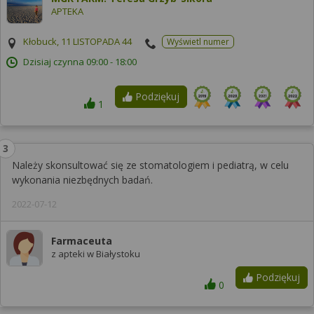
APTEKA
Kłobuck, 11 LISTOPADA 44
Wyświetl numer
Dzisiaj czynna
09:00 - 18:00
Podziękuj
1
Należy skonsultować się ze stomatologiem i pediatrą, w celu
wykonania niezbędnych badań.
2022-07-12
Farmaceuta
z apteki w Białystoku
Podziękuj
0