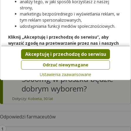
produktów bogatych w
analizy tego, w jaki sposób korzystasz z naszej
strony,
wapń. Jaki lek lub
marketingu bezpośredniego i wyświetlania reklam, w
suplement zawiera
tym reklam spersonalizowanych,
udostępniania funkcji mediów społecznościowych.
odpowienią dla roczniaka
Kliknij „Akceptuję i przechodzę do serwisu”, aby
dawkę jonów wapnia, w
wyrazić zgodę na przetwarzanie przez nas i naszych
dobrze przyswajalnej
partnerów Twoich danych w powyższych celach.
Akceptuję i przechodzę do serwisu
formie? Czy cytrynian
Pamiętaj, że wyrażenie zgody jest dobrowolne, a wyrażoną
zgodę możesz w każdej chwili cofnąć, możesz też wycofać
Odrzuć niewymagane
wapnia
Krystalicznie Czyste
zgodę na przetwarzanie Twoich danych tylko w niektórych
Ustawienia zaawansowane
celach. Jeżeli chcesz dowiedzieć się więcej lub chcesz
3000mg w proszku będzie
przeprowadzić konfigurację szczegółową, to możesz tego
dobrym wyborem?
dokonać za pomocą „Ustawień zaawansowanych”.
Więcej informacji na temat wykorzystywania narzędzi
Dotyczy:
Kobieta, 30 lat
zewnętrznych w naszym serwisie znajdziesz w
Regulaminie
Serwisu
.
Odpowiedzi farmaceutów