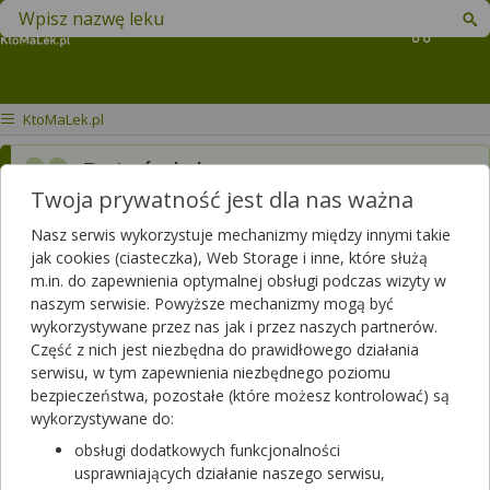
Znajdź lek w swojej okolicy
Koszyk
KtoMaLek.pl
Dzień dobry, mam roczne
Twoja prywatność jest dla nas ważna
dziecko z
alergią
na białka
mleka krowiego. Odkąd
Nasz serwis wykorzystuje mechanizmy między innymi takie
jak cookies (ciasteczka), Web Storage i inne, które służą
odstawiłam je od piersi
m.in. do zapewnienia optymalnej obsługi podczas wizyty w
naszym serwisie. Powyższe mechanizmy mogą być
zaobserwowałam
wykorzystywane przez nas jak i przez naszych partnerów.
odwapnienie ząbków.
Część z nich jest niezbędna do prawidłowego działania
serwisu, w tym zapewnienia niezbędnego poziomu
Dziecko nie chce spożywać
bezpieczeństwa, pozostałe (które możesz kontrolować) są
w ilości wystarczającej
wykorzystywane do:
obsługi dodatkowych funkcjonalności
naturalnych bezmlecznych
usprawniających działanie naszego serwisu,