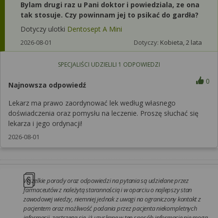
Bylam drugi raz u Pani doktor i powiedziala, ze ona
tak stosuje. Czy powinnam jej to psikać do gardła?
Dotyczy ulotki
Dentosept A Mini
2026-08-01
Dotyczy:
Kobieta, 2 lata
SPECJALIŚCI UDZIELILI
1
ODPOWIEDZI
0
Najnowsza odpowiedź
Lekarz ma prawo zaordynować lek według własnego
doświadczenia oraz pomysłu na leczenie. Proszę słuchać się
lekarza i jego ordynacji!
2026-08-01
Wszelkie porady oraz odpowiedzi na pytania są udzielane przez
farmaceutów z należytą starannością i w oparciu o najlepszy stan
zawodowej wiedzy, niemniej jednak z uwagi na ograniczony kontakt z
pacjentem oraz możliwość podania przez pacjenta niekompletnych
informacji, zastrzega się, iż uzyskane w ten sposób informacje nie mogą