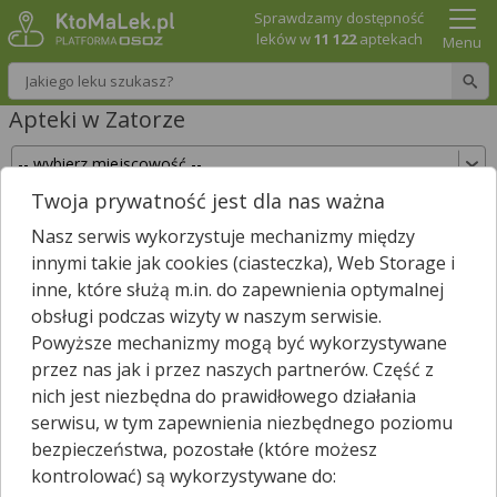
Sprawdzamy dostępność
leków w
11 122
aptekach
Menu
Wpisz nazwę leku
Apteki w Zatorze
Twoja prywatność jest dla nas ważna
Sprawdź, które apteki w Zatorze posiadają Twój
Nasz serwis wykorzystuje mechanizmy między
lek i zarezerwuj go już teraz!
innymi takie jak cookies (ciasteczka), Web Storage i
Wpisz nazwę leku
inne, które służą m.in. do zapewnienia optymalnej
obsługi podczas wizyty w naszym serwisie.
Powyższe mechanizmy mogą być wykorzystywane
przez nas jak i przez naszych partnerów. Część z
W Zatorze są
4
apteki.
1
apteka zgłosiła nam, że jest właśnie
nich jest niezbędna do prawidłowego działania
*
otwarta.
serwisu, w tym zapewnienia niezbędnego poziomu
Wybierz typ aptek
bezpieczeństwa, pozostałe (które możesz
kontrolować) są wykorzystywane do: