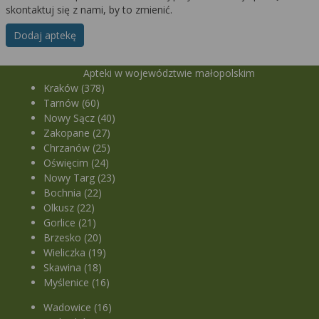
skontaktuj się z nami, by to zmienić.
Dodaj aptekę
Apteki w województwie małopolskim
Kraków (378)
Tarnów (60)
Nowy Sącz (40)
Zakopane (27)
Chrzanów (25)
Oświęcim (24)
Nowy Targ (23)
Bochnia (22)
Olkusz (22)
Gorlice (21)
Brzesko (20)
Wieliczka (19)
Skawina (18)
Myślenice (16)
Wadowice (16)