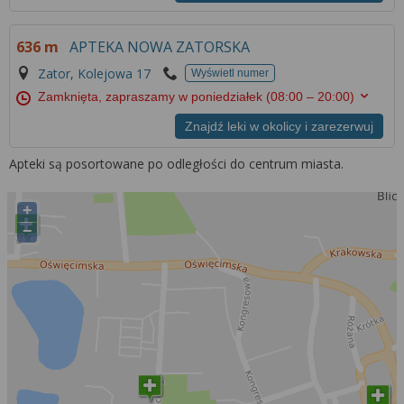
Więcej informacji na temat wykorzystywania
narzędzi zewnętrznych w naszym serwisie
636 m
APTEKA NOWA ZATORSKA
znajdziesz w
Regulaminie Serwisu
.
Zator, Kolejowa 17
Wyświetl numer
Zamknięta, zapraszamy w poniedziałek
(08:00 – 20:00)
Znajdź leki w okolicy i zarezerwuj
Apteki są posortowane po odległości do centrum miasta.
+
−