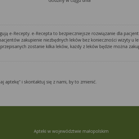
Godziny w ciągu dnia
ją e-Recepty. e-Recepta to bezpieczniejsze rozwiązanie dla pacjentó
pacjentów zakupienie niezbędnych leków bez konieczności wizyty u lek
 przepisanych zostanie kilka leków, każdy z leków będzie można zakupi
daj aptekę” i skontaktuj się z nami, by to zmienić.
Apteki w województwie małopolskim