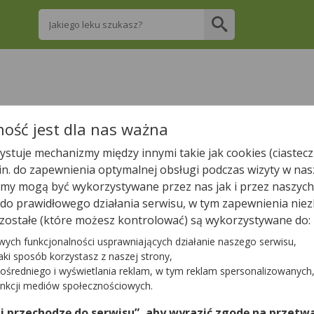
Wpisz nazwę leku
re apteki w Chełmku posiadają Twój lek i za
ość jest dla nas ważna
stuje mechanizmy między innymi takie jak cookies (ciastecz
Wpisz nazwę leku
.in. do zapewnienia optymalnej obsługi podczas wizyty w nas
y mogą być wykorzystywane przez nas jak i przez naszych
a do prawidłowego działania serwisu, w tym zapewnienia n
zostałe (które możesz kontrolować) są wykorzystywane do:
W Chełmku są
4
apteki.
wych funkcjonalności usprawniających działanie naszego serwisu,
jaki sposób korzystasz z naszej strony,
ośredniego i wyświetlania reklam, w tym reklam spersonalizowanych
Tylko otwarte apteki
unkcji mediów społecznościowych.
 i przechodzę do serwisu”, aby wyrazić zgodę na przetwa