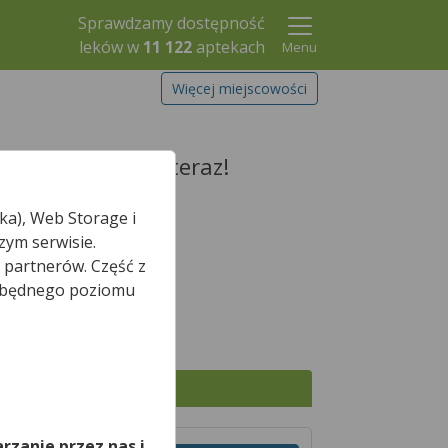
Sprawdzamy dostępność
leków w
11 122
aptekach
Menu
Więcej miejscowości
rezerwuj go już teraz!
ka), Web Storage i
zym serwisie.
 partnerów. Część z
Szukaj leku
iezbędnego poziomu
,
Wszystkie apteki
rzanie przez nas i