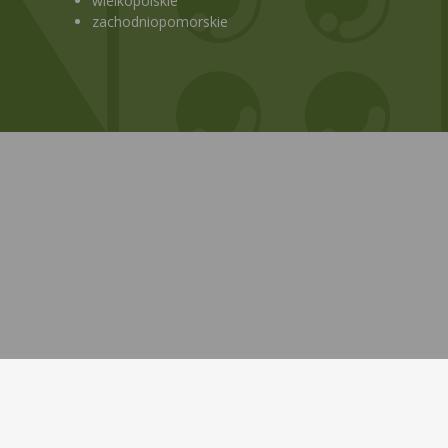
wielkopolskie
zachodniopomorskie
Bezpłatna aplikacja KtoMaLek