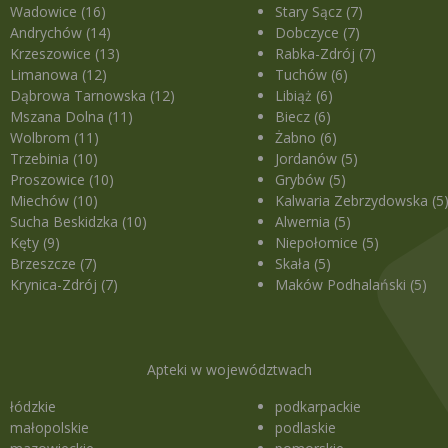
Wadowice (16)
Stary Sącz (7)
Andrychów (14)
Dobczyce (7)
Krzeszowice (13)
Rabka-Zdrój (7)
Limanowa (12)
Tuchów (6)
Dąbrowa Tarnowska (12)
Libiąż (6)
Mszana Dolna (11)
Biecz (6)
Wolbrom (11)
Żabno (6)
Trzebinia (10)
Jordanów (5)
Proszowice (10)
Grybów (5)
Miechów (10)
Kalwaria Zebrzydowska (5
Sucha Beskidzka (10)
Alwernia (5)
Kęty (9)
Niepołomice (5)
Brzeszcze (7)
Skała (5)
Krynica-Zdrój (7)
Maków Podhalański (5)
Apteki w województwach
łódzkie
podkarpackie
małopolskie
podlaskie