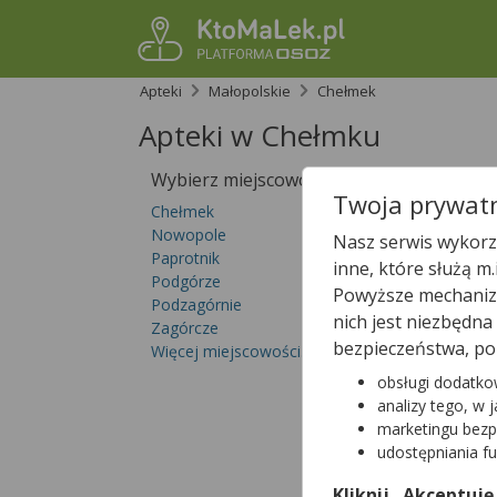
Apteki
Małopolskie
Chełmek
Apteki w Chełmku
Wybierz miejscowość
Sprawdź, któ
Twoja prywatn
Chełmek
Nowopole
Nasz serwis wykorzy
Paprotnik
inne, które służą m
Podgórze
Powyższe mechanizm
Podzagórnie
nich jest niezbędn
Zagórcze
bezpieczeństwa, po
Więcej miejscowości...
obsługi dodatko
analizy tego, w 
marketingu bezp
udostępniania f
Kliknij „Akceptuję