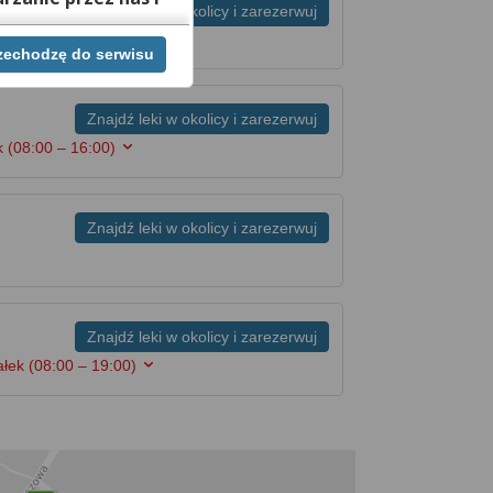
Znajdź leki w okolicy i zarezerwuj
iedziałek
(08:00 – 20:00)
rzechodzę do serwisu
ej chwili cofnąć,
lach. Jeżeli chcesz
możesz tego dokonać
Znajdź leki w okolicy i zarezerwuj
ek
(08:00 – 16:00)
rwisie znajdziesz
Znajdź leki w okolicy i zarezerwuj
Znajdź leki w okolicy i zarezerwuj
ałek
(08:00 – 19:00)