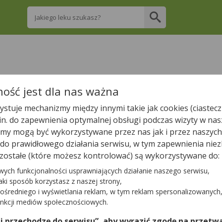
Wpisz nazwę leku
re apteki w Szczawnicy posiadają Twój lek i
ość jest dla nas ważna
stuje mechanizmy między innymi takie jak cookies (ciastecz
Wpisz nazwę leku
.in. do zapewnienia optymalnej obsługi podczas wizyty w nas
y mogą być wykorzystywane przez nas jak i przez naszych
a do prawidłowego działania serwisu, w tym zapewnienia n
zostałe (które możesz kontrolować) są wykorzystywane do:
W Szczawnicy są
3
apteki.
1
apteka zgłosiła nam, że jest właś
wych funkcjonalności usprawniających działanie naszego serwisu,
jaki sposób korzystasz z naszej strony,
ośredniego i wyświetlania reklam, w tym reklam spersonalizowanych
Tylko otwarte apteki
unkcji mediów społecznościowych.
 i przechodzę do serwisu”, aby wyrazić zgodę na przetwa