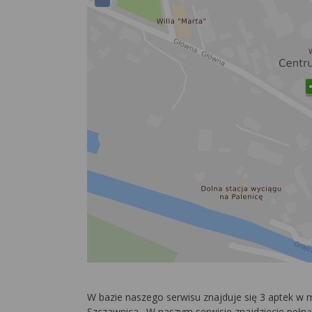
W bazie naszego serwisu znajduje się 3 aptek w
Szczawnica. W naszym serwisie znajdziecie pełną 