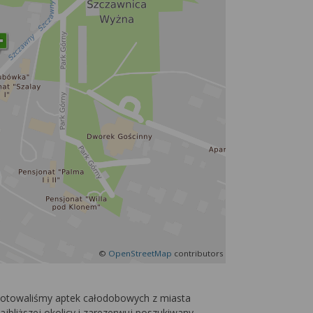
©
OpenStreetMap
contributors
dnotowaliśmy aptek całodobowych z miasta
jbliższej okolicy i zarezerwuj poszukiwany