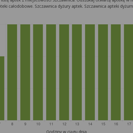
pteki całodobowe. Szczawnica dyżury aptek. Szczawnica apteki dyżurn
Godziny w ciągu dnia