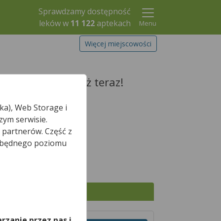
Sprawdzamy dostępność
leków w
11 122
aptekach
Menu
Więcej miejscowości
 zarezerwuj go już teraz!
ka), Web Storage i
zym serwisie.
 partnerów. Część z
Szukaj leku
iezbędnego poziomu
*
nie otwarta.
,
Wszystkie apteki
rzanie przez nas i