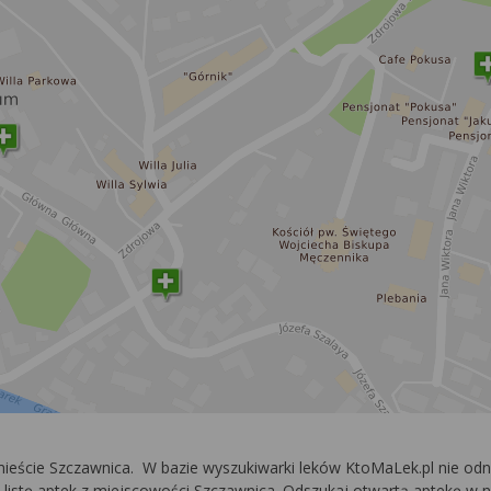
 mieście Szczawnica. W bazie wyszukiwarki leków KtoMaLek.pl nie o
listę aptek z miejscowości Szczawnica. Odszukaj otwartą aptekę w na