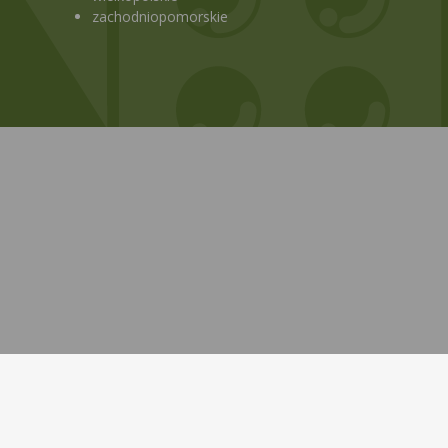
zachodniopomorskie
Bezpłatna aplikacja KtoMaLek