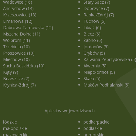
Wadowice (16)
Stary Sącz (7)
Andrychów (14)
Dobczyce (7)
Krzeszowice (13)
Rabka-Zdrój (7)
Limanowa (12)
Tuchów (6)
Dąbrowa Tarnowska (12)
Libiąż (6)
Mszana Dolna (11)
Biecz (6)
Wolbrom (11)
Żabno (6)
Trzebinia (10)
Jordanów (5)
Proszowice (10)
Grybów (5)
Miechów (10)
Kalwaria Zebrzydowska (5
Sucha Beskidzka (10)
Alwernia (5)
Kęty (9)
Niepołomice (5)
Brzeszcze (7)
Skała (5)
Krynica-Zdrój (7)
Maków Podhalański (5)
Apteki w województwach
łódzkie
podkarpackie
małopolskie
podlaskie
mazowieckie
pomorskie