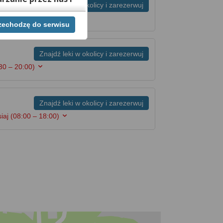
Znajdź leki w okolicy i zarezerwuj
rzechodzę do serwisu
ej chwili cofnąć,
lach. Jeżeli chcesz
możesz tego dokonać
Znajdź leki w okolicy i zarezerwuj
30 – 20:00)
rwisie znajdziesz
Znajdź leki w okolicy i zarezerwuj
siaj
(08:00 – 18:00)