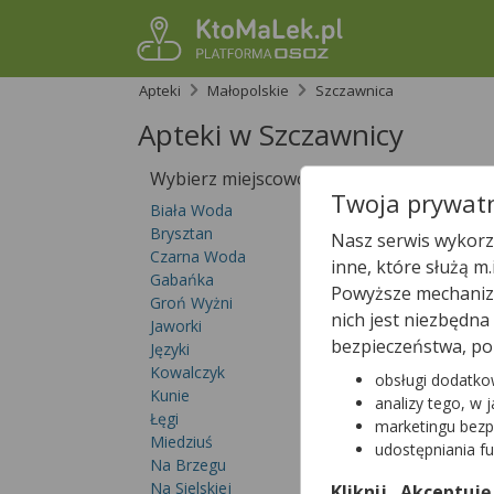
Apteki
Małopolskie
Szczawnica
Apteki w Szczawnicy
Wybierz miejscowość
Sprawdź, któ
Twoja prywatn
Biała Woda
Brysztan
Nasz serwis wykorzy
Czarna Woda
inne, które służą m
Gabańka
Powyższe mechanizm
Groń Wyżni
nich jest niezbędn
Jaworki
bezpieczeństwa, po
Języki
Kowalczyk
obsługi dodatko
Kunie
analizy tego, w 
Łęgi
marketingu bezp
Miedziuś
udostępniania f
Na Brzegu
Na Sielskiej
Kliknij „Akceptuję