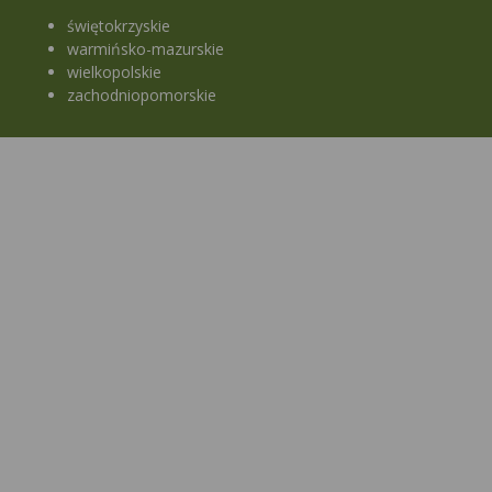
świętokrzyskie
warmińsko-mazurskie
wielkopolskie
zachodniopomorskie