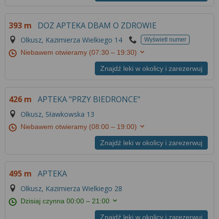
Więcej informacji na temat wykorzystywania
narzędzi zewnętrznych w naszym serwisie
393 m
DOZ APTEKA DBAM O ZDROWIE
znajdziesz w
Regulaminie Serwisu
.
Olkusz, Kazimierza Wielkiego 14
Wyświetl numer
Niebawem otwieramy
(07:30 – 19:30)
Znajdź leki w okolicy i zarezerwuj
426 m
APTEKA "PRZY BIEDRONCE"
Olkusz, Sławkowska 13
Niebawem otwieramy
(08:00 – 19:00)
Znajdź leki w okolicy i zarezerwuj
495 m
APTEKA
Olkusz, Kazimierza Wielkiego 28
Dzisiaj czynna
00:00 – 21:00
Znajdź leki w okolicy i zarezerwuj