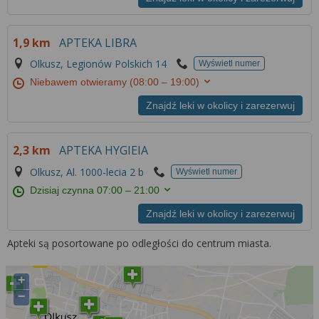
1,9 km
APTEKA LIBRA
Olkusz, Legionów Polskich 14
Wyświetl numer
Niebawem otwieramy
(08:00 – 19:00)
Znajdź leki w okolicy i zarezerwuj
2,3 km
APTEKA HYGIEIA
Olkusz, Al. 1000-lecia 2 b
Wyświetl numer
Dzisiaj czynna
07:00 – 21:00
Znajdź leki w okolicy i zarezerwuj
Apteki są posortowane po odległości do centrum miasta.
+
−