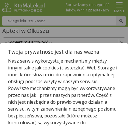
Sprawdzamy dostępność
leków w
11 122
aptekach
Menu
Wpisz nazwę leku
Apteki w Olkuszu
Twoja prywatność jest dla nas ważna
Sprawdź, które apteki w Olkuszu posiadają Twój
Nasz serwis wykorzystuje mechanizmy między
lek i zarezerwuj go już teraz!
innymi takie jak cookies (ciasteczka), Web Storage i
Wpisz nazwę leku
inne, które służą m.in. do zapewnienia optymalnej
obsługi podczas wizyty w naszym serwisie.
Powyższe mechanizmy mogą być wykorzystywane
przez nas jak i przez naszych partnerów. Część z
W Olkuszu jest
20
aptek.
6
aptek zgłosiło nam, że są właśnie
nich jest niezbędna do prawidłowego działania
*
otwarte.
serwisu, w tym zapewnienia niezbędnego poziomu
Wybierz typ aptek
bezpieczeństwa, pozostałe (które możesz
kontrolować) są wykorzystywane do: