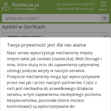
Sprawdzamy dostępność
leków w
11 121
aptekach
Menu
Wpisz nazwę leku
Apteki w Gorlicach
Twoja prywatność jest dla nas ważna
Sprawdź, które apteki w Gorlicach posiadają
Nasz serwis wykorzystuje mechanizmy między
Twój lek i zarezerwuj go już teraz!
innymi takie jak cookies (ciasteczka), Web Storage i
Wpisz nazwę leku
inne, które służą m.in. do zapewnienia optymalnej
obsługi podczas wizyty w naszym serwisie.
Powyższe mechanizmy mogą być wykorzystywane
przez nas jak i przez naszych partnerów. Część z
W Gorlicach jest
20
aptek.
1
apteka zgłosiła nam, że jest właśnie
nich jest niezbędna do prawidłowego działania
*
otwarta.
serwisu, w tym zapewnienia niezbędnego poziomu
Wybierz typ aptek
bezpieczeństwa, pozostałe (które możesz
kontrolować) są wykorzystywane do: