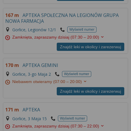
Więcej informacji na temat wykorzystywania
narzędzi zewnętrznych w naszym serwisie
167 m
APTEKA SPOŁECZNA NA LEGIONÓW GRUPA
znajdziesz w
Regulaminie Serwisu
.
NOWA FARMACJA
Gorlice, Legionów 12/1
Wyświetl numer
Zamknięta, zapraszamy dzisiaj
(07:30 – 20:00)
Znajdź leki w okolicy i zarezerwuj
170 m
APTEKA GEMINI
Gorlice, 3-go Maja 2
Wyświetl numer
Niebawem otwieramy
(07:00 – 20:00)
Znajdź leki w okolicy i zarezerwuj
171 m
APTEKA
Gorlice, 3 Maja 15
Wyświetl numer
Zamknięta, zapraszamy dzisiaj
(07:30 – 22:00)