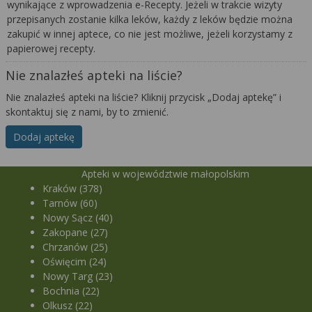
wynikające z wprowadzenia e-Recepty. Jeżeli w trakcie wizyty
przepisanych zostanie kilka leków, każdy z leków będzie można
zakupić w innej aptece, co nie jest możliwe, jeżeli korzystamy z
papierowej recepty.
Nie znalazłeś apteki na liście?
Nie znalazłeś apteki na liście? Kliknij przycisk „Dodaj aptekę” i
skontaktuj się z nami, by to zmienić.
Dodaj aptekę
Apteki w województwie małopolskim
Kraków (378)
Tarnów (60)
Nowy Sącz (40)
Zakopane (27)
Chrzanów (25)
Oświęcim (24)
Nowy Targ (23)
Bochnia (22)
Olkusz (22)