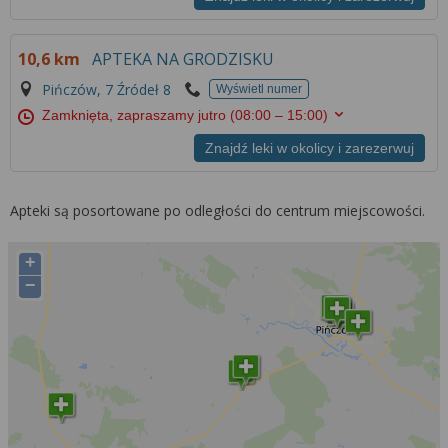
10,6 km
APTEKA NA GRODZISKU
Pińczów, 7 Źródeł 8
Wyświetl numer
Zamknięta, zapraszamy jutro
(08:00 – 15:00)
Znajdź leki w okolicy i zarezerwuj
Apteki są posortowane po odległości do centrum miejscowości.
+
−