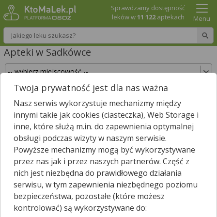
Sprawdzamy dostępność
leków w
11 122
aptekach
Menu
Wpisz nazwę leku
Apteki w Sadkówce
Twoja prywatność jest dla nas ważna
Sprawdź, które apteki w Sadkówce posiadają
Nasz serwis wykorzystuje mechanizmy między
Twój lek i zarezerwuj go już teraz!
innymi takie jak cookies (ciasteczka), Web Storage i
Wpisz nazwę leku
inne, które służą m.in. do zapewnienia optymalnej
obsługi podczas wizyty w naszym serwisie.
Powyższe mechanizmy mogą być wykorzystywane
przez nas jak i przez naszych partnerów. Część z
Wybierz typ aptek
nich jest niezbędna do prawidłowego działania
serwisu, w tym zapewnienia niezbędnego poziomu
bezpieczeństwa, pozostałe (które możesz
kontrolować) są wykorzystywane do:
W
Sadkówce
nie znaleźliśmy żadnej apteki. Najbliższa apteka