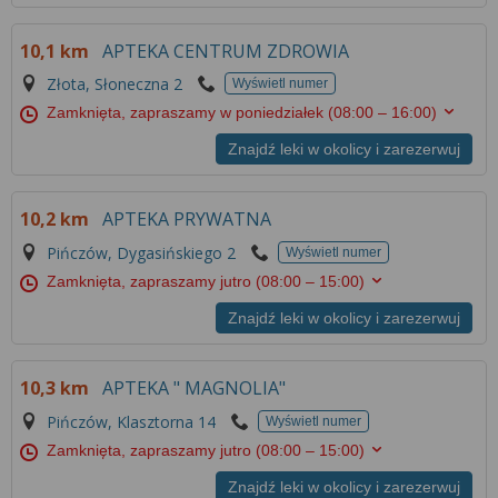
Więcej informacji na temat wykorzystywania
narzędzi zewnętrznych w naszym serwisie
10,1 km
APTEKA CENTRUM ZDROWIA
znajdziesz w
Regulaminie Serwisu
.
Złota, Słoneczna 2
Wyświetl numer
Zamknięta, zapraszamy w poniedziałek
(08:00 – 16:00)
Znajdź leki w okolicy i zarezerwuj
10,2 km
APTEKA PRYWATNA
Pińczów, Dygasińskiego 2
Wyświetl numer
Zamknięta, zapraszamy jutro
(08:00 – 15:00)
Znajdź leki w okolicy i zarezerwuj
10,3 km
APTEKA " MAGNOLIA"
Pińczów, Klasztorna 14
Wyświetl numer
Zamknięta, zapraszamy jutro
(08:00 – 15:00)
Znajdź leki w okolicy i zarezerwuj