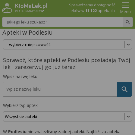
Sprawdzamy dostępność
leków w
11 122
aptekach
Menu
Wpisz nazwę leku
Apteki w Podlesiu
Sprawdź, które apteki w Podlesiu posiadają Twój
lek i zarezerwuj go już teraz!
Wpisz nazwę leku
Wybierz typ aptek
W
Podlesiu
nie znaleźliśmy żadnej apteki. Najbliższa apteka