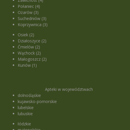
Zawichost (4)
możesz też wycofać zgodę na przetwarzanie Twoich
Połaniec (4)
danych tylko w niektórych celach. Jeżeli chcesz
Ożarów (3)
Suchedniów (3)
dowiedzieć się więcej lub chcesz przeprowadzić
Koprzywnica (3)
konfigurację szczegółową, to możesz tego dokonać
za pomocą „Ustawień zaawansowanych”.
Osiek (2)
Działoszyce (2)
Więcej informacji na temat wykorzystywania
Ćmielów (2)
narzędzi zewnętrznych w naszym serwisie
Wąchock (2)
znajdziesz w
Regulaminie Serwisu
.
Małogoszcz (2)
Kunów (1)
Apteki w województwach
dolnośląskie
kujawsko-pomorskie
lubelskie
lubuskie
łódzkie
małopolskie