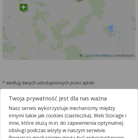
©
OpenStreetMap
contributors
* według danych udostępnionych przez apteki
Nie znalazłeś apteki na liście?
Twoja prywatność jest dla nas ważna
Nie znalazłeś apteki na liście? Kliknij przycisk „Dodaj aptekę” i
Nasz serwis wykorzystuje mechanizmy między
skontaktuj się z nami, by to zmienić.
innymi takie jak cookies (ciasteczka), Web Storage i
Dodaj aptekę
inne, które służą m.in. do zapewnienia optymalnej
obsługi podczas wizyty w naszym serwisie.
Powyższe mechanizmy mogą być wykorzystywane