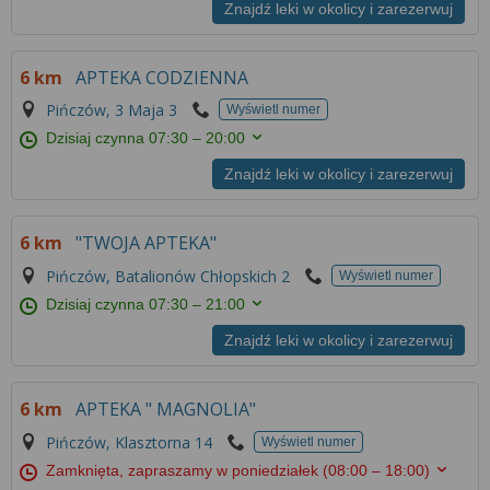
Znajdź leki w okolicy i zarezerwuj
6 km
APTEKA CODZIENNA
Pińczów, 3 Maja 3
Wyświetl numer
Dzisiaj czynna
07:30 – 20:00
Znajdź leki w okolicy i zarezerwuj
6 km
"TWOJA APTEKA"
Pińczów, Batalionów Chłopskich 2
Wyświetl numer
Dzisiaj czynna
07:30 – 21:00
Znajdź leki w okolicy i zarezerwuj
6 km
APTEKA " MAGNOLIA"
Pińczów, Klasztorna 14
Wyświetl numer
Zamknięta, zapraszamy w poniedziałek
(08:00 – 18:00)