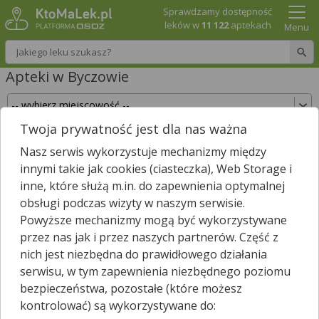
Sprawdzamy dostępność
leków w
11 122
aptekach
Menu
Wpisz nazwę leku
Apteki w Byczowie
Twoja prywatność jest dla nas ważna
Sprawdź, które apteki w Byczowie posiadają
Nasz serwis wykorzystuje mechanizmy między
Twój lek i zarezerwuj go już teraz!
innymi takie jak cookies (ciasteczka), Web Storage i
Wpisz nazwę leku
inne, które służą m.in. do zapewnienia optymalnej
obsługi podczas wizyty w naszym serwisie.
Powyższe mechanizmy mogą być wykorzystywane
przez nas jak i przez naszych partnerów. Część z
Wybierz typ aptek
nich jest niezbędna do prawidłowego działania
serwisu, w tym zapewnienia niezbędnego poziomu
bezpieczeństwa, pozostałe (które możesz
kontrolować) są wykorzystywane do:
W
Byczowie
nie znaleźliśmy żadnej apteki. Najbliższa apteka