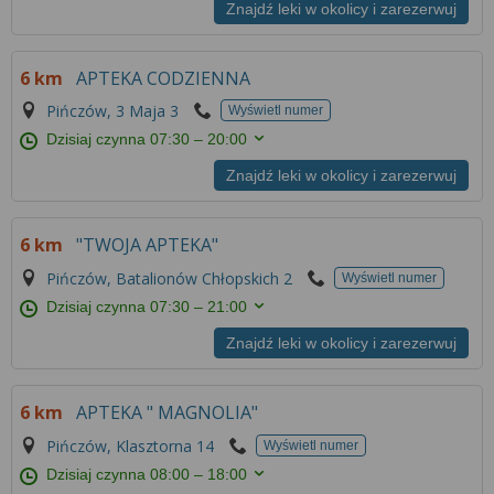
Więcej informacji na temat wykorzystywania
Znajdź leki w okolicy i zarezerwuj
narzędzi zewnętrznych w naszym serwisie
znajdziesz w
Regulaminie Serwisu
.
6 km
APTEKA CODZIENNA
Pińczów, 3 Maja 3
Wyświetl numer
Dzisiaj czynna
07:30 – 20:00
Znajdź leki w okolicy i zarezerwuj
6 km
"TWOJA APTEKA"
Pińczów, Batalionów Chłopskich 2
Wyświetl numer
Dzisiaj czynna
07:30 – 21:00
Znajdź leki w okolicy i zarezerwuj
6 km
APTEKA " MAGNOLIA"
Pińczów, Klasztorna 14
Wyświetl numer
Dzisiaj czynna
08:00 – 18:00