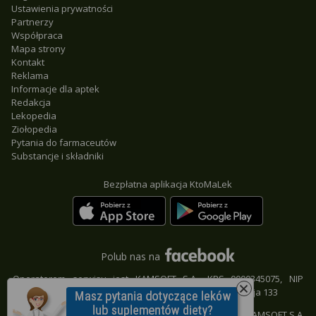
Ustawienia prywatności
Partnerzy
Współpraca
Mapa strony
Kontakt
Reklama
Informacje dla aptek
Redakcja
Lekopedia
Ziołopedia
Pytania do farmaceutów
Substancje i składniki
Bezpłatna aplikacja KtoMaLek
Polub nas na
Operatorem serwisu jest KAMSOFT S.A., KRS 0000345075, NIP
9542685559, REGON 241371988, 40-235 Katowice, ul. 1 Maja 133
© KAMSOFT S.A.