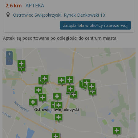
2,6 km
APTEKA
Ostrowiec Świętokrzyski, Rynek Denkowski 10
Znajdź leki w okolicy i zarezerwuj
Apteki są posortowane po odległości do centrum miasta.
+
−