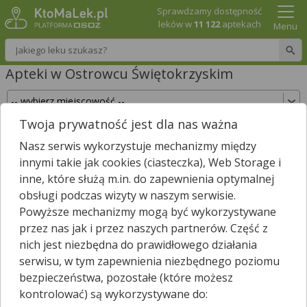
Sprawdzamy dostępność
leków w
11 122
aptekach
Menu
Wpisz nazwę leku
Apteki w Ostrowcu Świętokrzyskim
Twoja prywatność jest dla nas ważna
Sprawdź, które apteki w Ostrowcu
Nasz serwis wykorzystuje mechanizmy między
Świętokrzyskim posiadają Twój lek i zarezerwuj
innymi takie jak cookies (ciasteczka), Web Storage i
go już teraz!
inne, które służą m.in. do zapewnienia optymalnej
Wpisz nazwę leku
obsługi podczas wizyty w naszym serwisie.
Powyższe mechanizmy mogą być wykorzystywane
przez nas jak i przez naszych partnerów. Część z
nich jest niezbędna do prawidłowego działania
W Ostrowcu Świętokrzyskim jest
27
aptek.
serwisu, w tym zapewnienia niezbędnego poziomu
Wybierz typ aptek
bezpieczeństwa, pozostałe (które możesz
kontrolować) są wykorzystywane do: