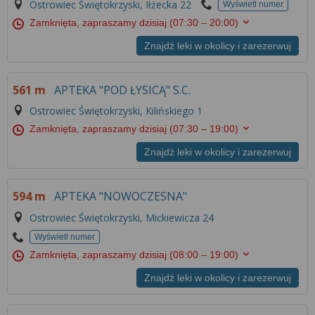
Ostrowiec Świętokrzyski, Iłżecka 22
Więcej informacji na temat wykorzystywania
Wyświetl numer
narzędzi zewnętrznych w naszym serwisie
Zamknięta, zapraszamy dzisiaj
(07:30 – 20:00)
znajdziesz w
Regulaminie Serwisu
.
Znajdź leki w okolicy i zarezerwuj
561 m
APTEKA "POD ŁYSICĄ" S.C.
Ostrowiec Świętokrzyski, Kilińskiego 1
Zamknięta, zapraszamy dzisiaj
(07:30 – 19:00)
Znajdź leki w okolicy i zarezerwuj
594 m
APTEKA "NOWOCZESNA"
Ostrowiec Świętokrzyski, Mickiewicza 24
Wyświetl numer
Zamknięta, zapraszamy dzisiaj
(08:00 – 19:00)
Znajdź leki w okolicy i zarezerwuj