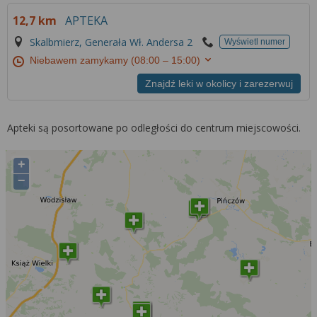
12,7 km
APTEKA
Skalbmierz, Generała Wł. Andersa 2
Wyświetl numer
Niebawem zamykamy
(08:00 – 15:00)
Znajdź leki w okolicy i zarezerwuj
Apteki są posortowane po odległości do centrum miejscowości.
+
−