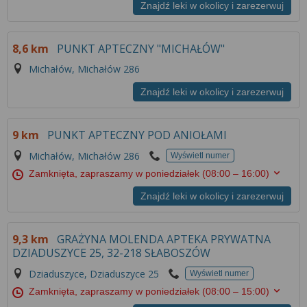
Więcej informacji na temat wykorzystywania
Znajdź leki w okolicy i zarezerwuj
narzędzi zewnętrznych w naszym serwisie
znajdziesz w
Regulaminie Serwisu
.
8,6 km
PUNKT APTECZNY "MICHAŁÓW"
Michałów, Michałów 286
Znajdź leki w okolicy i zarezerwuj
9 km
PUNKT APTECZNY POD ANIOŁAMI
Michałów, Michałów 286
Wyświetl numer
Zamknięta, zapraszamy w poniedziałek
(08:00 – 16:00)
Znajdź leki w okolicy i zarezerwuj
9,3 km
GRAŻYNA MOLENDA APTEKA PRYWATNA
DZIADUSZYCE 25, 32-218 SŁABOSZÓW
Dziaduszyce, Dziaduszyce 25
Wyświetl numer
Zamknięta, zapraszamy w poniedziałek
(08:00 – 15:00)