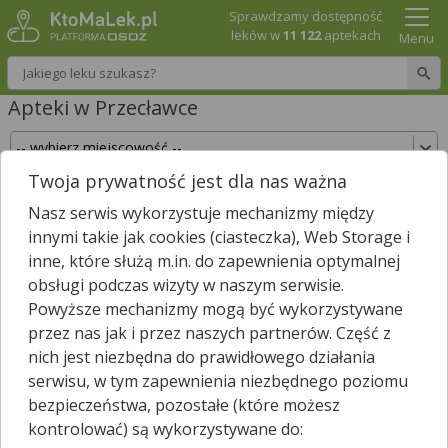
Sprawdzamy dostępność
leków w
11 122
aptekach
Menu
Wpisz nazwę leku
Apteki w Przecławce
Twoja prywatność jest dla nas ważna
Sprawdź, które apteki w Przecławce posiadają
Nasz serwis wykorzystuje mechanizmy między
Twój lek i zarezerwuj go już teraz!
innymi takie jak cookies (ciasteczka), Web Storage i
Wpisz nazwę leku
inne, które służą m.in. do zapewnienia optymalnej
obsługi podczas wizyty w naszym serwisie.
Powyższe mechanizmy mogą być wykorzystywane
przez nas jak i przez naszych partnerów. Część z
Wybierz typ aptek
nich jest niezbędna do prawidłowego działania
serwisu, w tym zapewnienia niezbędnego poziomu
bezpieczeństwa, pozostałe (które możesz
kontrolować) są wykorzystywane do:
W
Przecławce
nie znaleźliśmy żadnej apteki. Najbliższa apteka