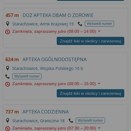
Więcej informacji na temat wykorzystywania
narzędzi zewnętrznych w naszym serwisie
457 m
DOZ APTEKA DBAM O ZDROWIE
znajdziesz w
Regulaminie Serwisu
.
Starachowice, Armii Krajowej 19
Wyświetl numer
Zamknięta, zapraszamy jutro
(08:00 – 14:00)
Znajdź leki w okolicy i zarezerwuj
624 m
APTEKA OGÓLNODOSTĘPNA
Starachowice, Wojska Polskiego 16 b
Wyświetl numer
Zamknięta, zapraszamy jutro
(08:00 – 15:00)
Znajdź leki w okolicy i zarezerwuj
737 m
APTEKA CODZIENNA
Starachowice, Graniczna 18
Wyświetl numer
Zamknięta, zapraszamy jutro
(07:30 – 20:00)