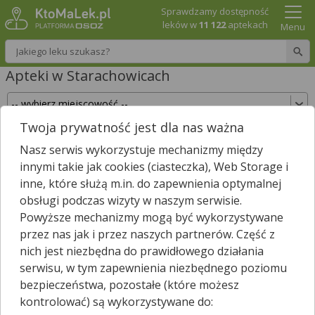
Sprawdzamy dostępność
leków w
11 122
aptekach
Menu
Wpisz nazwę leku
Apteki w Starachowicach
Twoja prywatność jest dla nas ważna
Sprawdź, które apteki w Starachowicach
Nasz serwis wykorzystuje mechanizmy między
posiadają Twój lek i zarezerwuj go już teraz!
innymi takie jak cookies (ciasteczka), Web Storage i
Wpisz nazwę leku
inne, które służą m.in. do zapewnienia optymalnej
obsługi podczas wizyty w naszym serwisie.
Powyższe mechanizmy mogą być wykorzystywane
przez nas jak i przez naszych partnerów. Część z
W Starachowicach jest
25
aptek.
2
apteki zgłosiły nam, że są
nich jest niezbędna do prawidłowego działania
*
właśnie otwarte.
serwisu, w tym zapewnienia niezbędnego poziomu
Wybierz typ aptek
bezpieczeństwa, pozostałe (które możesz
kontrolować) są wykorzystywane do: