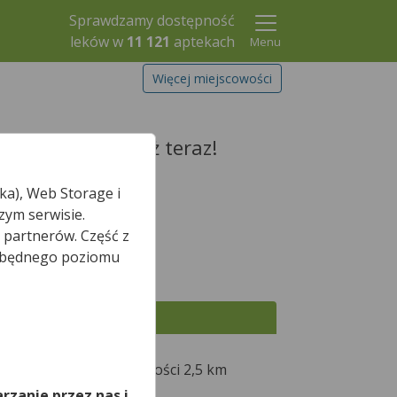
Sprawdzamy dostępność
leków w
11 121
aptekach
Menu
Więcej miejscowości
zarezerwuj go już teraz!
ka), Web Storage i
zym serwisie.
 partnerów. Część z
Szukaj leku
iezbędnego poziomu
Wszystkie apteki
,
Proszowicach
w odległości 2,5 km
rzanie przez nas i