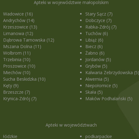
Apteki w województwie małopolskim
Wadowice (16)
Stary Sącz (7)
Andrychów (14)
Dobczyce (7)
Krzeszowice (13)
Rabka-Zdrój (7)
Limanowa (12)
Tuchów (6)
Dąbrowa Tarnowska (12)
Libiąż (6)
Mszana Dolna (11)
Biecz (6)
Wolbrom (11)
Żabno (6)
Trzebinia (10)
Jordanów (5)
Proszowice (10)
Grybów (5)
Miechów (10)
Kalwaria Zebrzydowska (5
Sucha Beskidzka (10)
Alwernia (5)
Kęty (9)
Niepołomice (5)
Brzeszcze (7)
Skała (5)
Krynica-Zdrój (7)
Maków Podhalański (5)
Apteki w województwach
łódzkie
podkarpackie