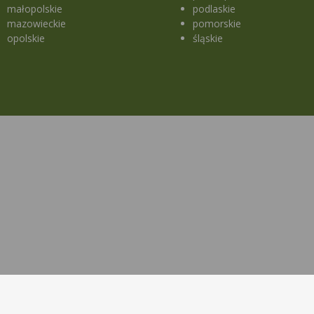
małopolskie
podlaskie
mazowieckie
pomorskie
opolskie
śląskie
a strony
Lekopedia