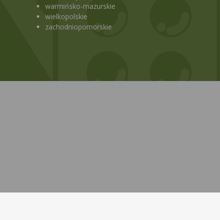
warmińsko-mazurskie
wielkopolskie
zachodniopomorskie
Bezpłatna aplikacja KtoMaLek