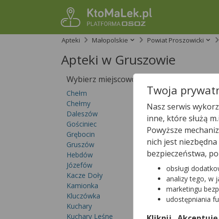
Apteki
Małopolskie
Powiat Proszowicki
Apteki w Gruszowie
Wybierz miejscowość
Sprawdź, któ
Twoja prywatn
Chełm
Chełmy
Nasz serwis wykorzy
Daleszów
inne, które służą m
Gościniec
Powyższe mechanizm
Grębocin
nich jest niezbędn
Gruszów
bezpieczeństwa, po
Hebdów
Józefów
obsługi dodatko
Kacze Doły
analizy tego, w 
Kamionka
marketingu bezp
Kluczówka
udostępniania f
W
Gruszowie
nie
Kuchary
Sprawdź pełną lis
Kuchary Leśne
Kliknij „Akceptuję