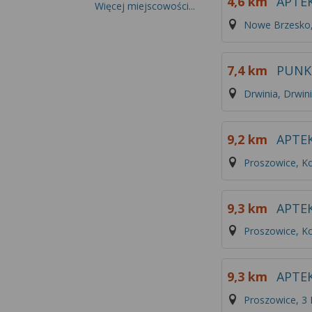
4,6 km
APTE
Więcej miejscowości...
Nowe Brzesko,
7,4 km
PUNK
Drwinia, Drwin
9,2 km
APTE
Proszowice, K
9,3 km
APTE
Proszowice, Ko
9,3 km
APTE
Proszowice, 3