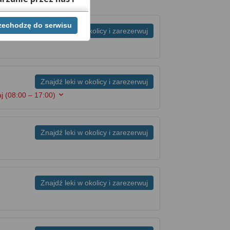
rzechodzę do serwisu
ej chwili cofnąć,
Znajdź leki w okolicy i zarezerwuj
lach. Jeżeli chcesz
możesz tego dokonać
rwisie znajdziesz
Znajdź leki w okolicy i zarezerwuj
aj
(08:00 – 17:00)
Znajdź leki w okolicy i zarezerwuj
Znajdź leki w okolicy i zarezerwuj