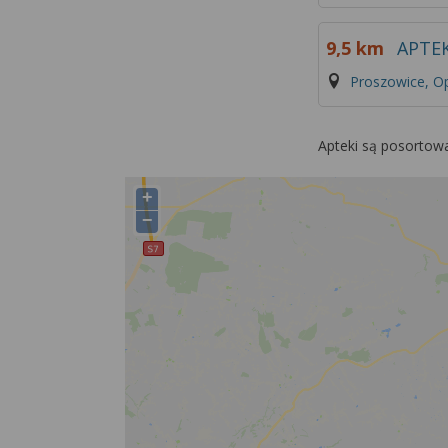
9,5 km
APTEK
Proszowice, O
Apteki są posortow
+
−