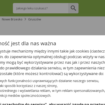
Wpisz nazwę leku
Nowe Brzesko
Gruszów
re apteki w Gruszowie posiadają Twój lek i 
ość jest dla nas ważna
stuje mechanizmy między innymi takie jak cookies (ciastecz
Wpisz nazwę leku
.in. do zapewnienia optymalnej obsługi podczas wizyty w nas
y mogą być wykorzystywane przez nas jak i przez naszych
a do prawidłowego działania serwisu, w tym zapewnienia n
zostałe (które możesz kontrolować) są wykorzystywane do:
wych funkcjonalności usprawniających działanie naszego serwisu,
Tylko otwarte apteki
jaki sposób korzystasz z naszej strony,
ośredniego i wyświetlania reklam, w tym reklam spersonalizowanych
unkcji mediów społecznościowych.
 znaleźliśmy żadnej apteki. Najbliższa apteka znajduje się w
tę aptek w najbliższej okolicy.
 i przechodzę do serwisu”, aby wyrazić zgodę na przetwa