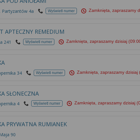
KA POD ANIOŁAMI
Zamknięta, zapraszamy d
 Partyzantów 4a
Wyświetl numer
T APTECZNY REMEDIUM
Zamknięta, zapraszamy dzisiaj
(09:0
ia 241
Wyświetl numer
KA
Zamknięta, zapraszamy dzisiaj
opernika 34
Wyświetl numer
KA SŁONECZNA
Zamknięta, zapraszamy dzisiaj
(
pernika 4
Wyświetl numer
KA PRYWATNA RUMIANEK
 Maja 90