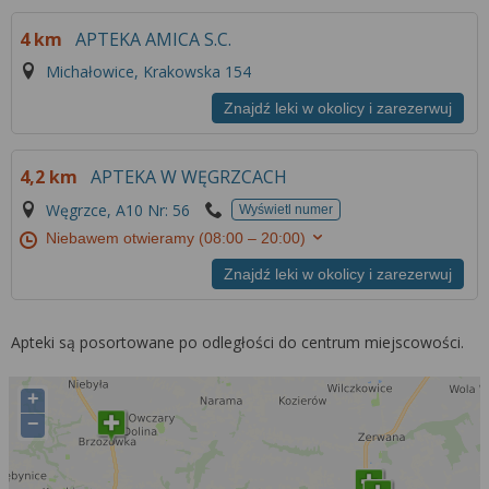
4 km
APTEKA AMICA S.C.
Michałowice, Krakowska 154
Znajdź leki w okolicy i zarezerwuj
4,2 km
APTEKA W WĘGRZCACH
Węgrzce, A10 Nr: 56
Wyświetl numer
Niebawem otwieramy
(08:00 – 20:00)
Znajdź leki w okolicy i zarezerwuj
Apteki są posortowane po odległości do centrum miejscowości.
+
−