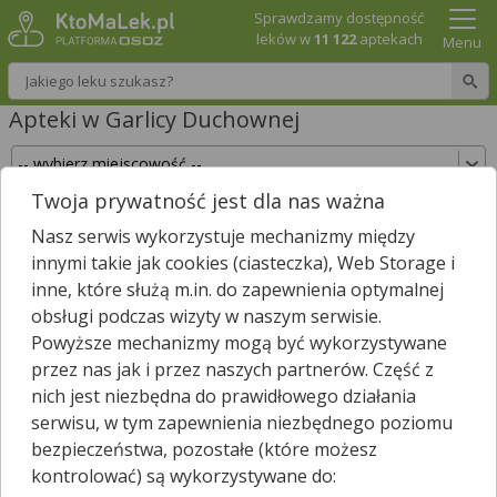
Sprawdzamy dostępność
leków w
11 122
aptekach
Menu
Wpisz nazwę leku
Apteki w Garlicy Duchownej
Twoja prywatność jest dla nas ważna
Sprawdź, które apteki w Garlicy Duchownej
Nasz serwis wykorzystuje mechanizmy między
posiadają Twój lek i zarezerwuj go już teraz!
innymi takie jak cookies (ciasteczka), Web Storage i
Wpisz nazwę leku
inne, które służą m.in. do zapewnienia optymalnej
obsługi podczas wizyty w naszym serwisie.
Powyższe mechanizmy mogą być wykorzystywane
przez nas jak i przez naszych partnerów. Część z
Wybierz typ aptek
nich jest niezbędna do prawidłowego działania
serwisu, w tym zapewnienia niezbędnego poziomu
bezpieczeństwa, pozostałe (które możesz
kontrolować) są wykorzystywane do:
W
Garlicy Duchownej
nie znaleźliśmy żadnej apteki. Najbliższa