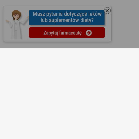
O nas
Regulamin
Ustawienia prywatności
Partnerzy
Współpraca
Mapa strony
Kontakt
Reklama
Informacje dla aptek
Redakcja
Lekopedia
Ziołopedia
Pytania do farmaceutów
Substancje i składniki