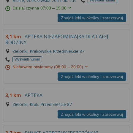
Bibice, Warszawska 206 Lok. Lu4
Wyświetl numer
Więcej informacji na temat wykorzystywania
Dzisiaj czynna
07:00 – 19:00
narzędzi zewnętrznych w naszym serwisie
znajdziesz w
Regulaminie Serwisu
.
Znajdź leki w okolicy i zarezerwuj
3,1 km
APTEKA NIEZAPOMINAJKA DLA CAŁEJ
RODZINY
Zielonki, Krakowskie Przedmieście 87
Wyświetl numer
Niebawem otwieramy
(08:00 – 20:00)
Znajdź leki w okolicy i zarezerwuj
3,1 km
APTEKA
Zielonki, Krak. Przedmieście 87
Znajdź leki w okolicy i zarezerwuj
3,7 km
PUNKT APTECZNY "PSZCZÓŁKA"