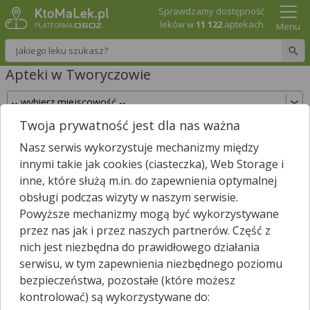
Sprawdzamy dostępność
leków w
11 122
aptekach
Menu
Wpisz nazwę leku
Apteki w Tworyczowie
Twoja prywatność jest dla nas ważna
Sprawdź, które apteki w Tworyczowie posiadają
Nasz serwis wykorzystuje mechanizmy między
Twój lek i zarezerwuj go już teraz!
innymi takie jak cookies (ciasteczka), Web Storage i
Wpisz nazwę leku
inne, które służą m.in. do zapewnienia optymalnej
obsługi podczas wizyty w naszym serwisie.
Powyższe mechanizmy mogą być wykorzystywane
przez nas jak i przez naszych partnerów. Część z
W Tworyczowie jest
1
apteka.
nich jest niezbędna do prawidłowego działania
Wybierz typ aptek
serwisu, w tym zapewnienia niezbędnego poziomu
bezpieczeństwa, pozostałe (które możesz
kontrolować) są wykorzystywane do: