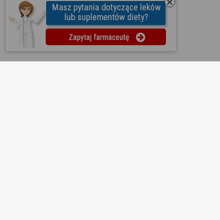
O nas
Regulamin
Ustawienia prywatności
Partnerzy
Współpraca
Mapa strony
Kontakt
Reklama
Informacje dla aptek
Redakcja
Lekopedia
Ziołopedia
Pytania do farmaceutów
Substancje i składniki