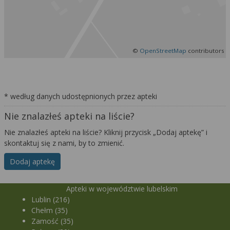
Więcej informacji na temat wykorzystywania
narzędzi zewnętrznych w naszym serwisie
znajdziesz w
Regulaminie Serwisu
.
©
OpenStreetMap
contributors
* według danych udostępnionych przez apteki
Nie znalazłeś apteki na liście?
Nie znalazłeś apteki na liście? Kliknij przycisk „Dodaj aptekę” i
skontaktuj się z nami, by to zmienić.
Dodaj aptekę
Apteki w województwie lubelskim
Lublin (216)
Chełm (35)
Zamość (35)