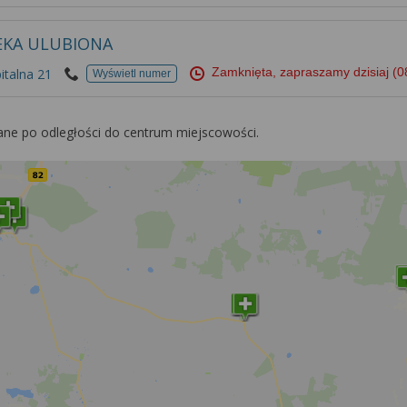
EKA ULUBIONA
Zamknięta, zapraszamy dzisiaj
(0
pitalna 21
Wyświetl numer
ane po odległości do centrum miejscowości.