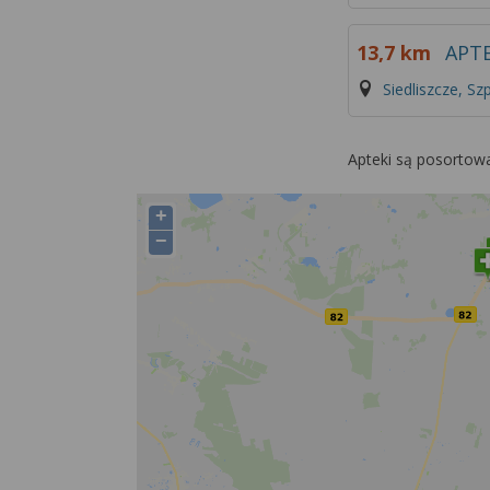
13,7 km
APT
Siedliszcze, Sz
Apteki są posortow
+
−