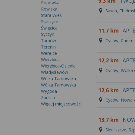
9,3 km
TWOJ
Popówka
Rowiska
Sawin, Chełms
Stara Wieś
Staszyce
Święcica
11,7 km
APT
Syczyn
Cyców, Chełms
Tarnów
Terenin
Werejce
12,2 km
APTE
Wierzbica
Wierzbica-Osiedle
Cyców, Wolka 
Władysławów
Wólka Tarnowska
Wólka Tarnowska
12,6 km
APT
Wygoda
Zaulica
Cyców, Nowa 
Więcej miejscowości...
13,7 km
NOW
Siedliszcze, Sz