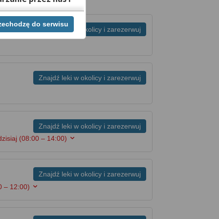
rzechodzę do serwisu
ej chwili cofnąć,
Znajdź leki w okolicy i zarezerwuj
lach. Jeżeli chcesz
możesz tego dokonać
rwisie znajdziesz
Znajdź leki w okolicy i zarezerwuj
Znajdź leki w okolicy i zarezerwuj
zisiaj
(08:00 – 14:00)
Znajdź leki w okolicy i zarezerwuj
0 – 12:00)