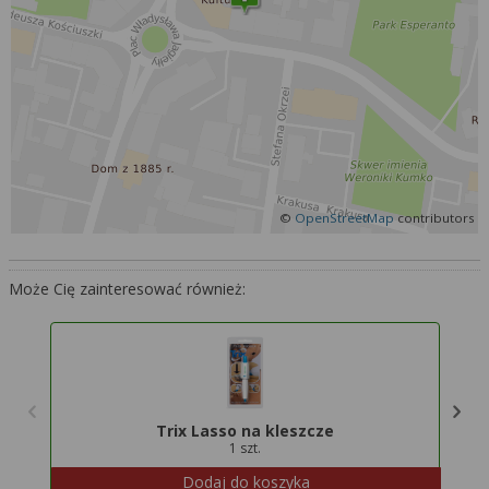
Więcej informacji na temat wykorzystywania
narzędzi zewnętrznych w naszym serwisie
znajdziesz w
Regulaminie Serwisu
.
©
OpenStreetMap
contributors
Może Cię zainteresować również:
Trix Lasso na kleszcze
1 szt.
Dodaj do koszyka