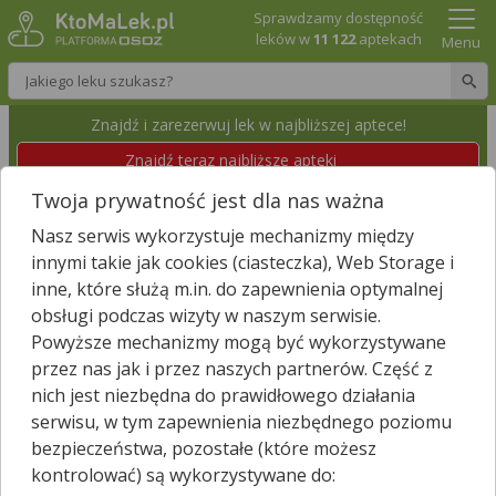
Sprawdzamy dostępność
leków w
11 122
aptekach
Menu
Wpisz nazwę leku
Znajdź i zarezerwuj lek w najbliższej aptece!
Znajdź teraz najbliższe apteki
Twoja prywatność jest dla nas ważna
APTEKA "KŁODZKA" JOLANTA RAWSKA
Nasz serwis wykorzystuje mechanizmy między
SPÓŁKA JAWNA
innymi takie jak cookies (ciasteczka), Web Storage i
Kłodzko, Tadeusza Kościuszki 13
Wyświetl numer
inne, które służą m.in. do zapewnienia optymalnej
Id apteki: 890 182
obsługi podczas wizyty w naszym serwisie.
Powyższe mechanizmy mogą być wykorzystywane
Zamknięta, zapraszamy dzisiaj
(08:00 – 18:00)
przez nas jak i przez naszych partnerów. Część z
nich jest niezbędna do prawidłowego działania
Znajdź leki w okolicy i zarezerwuj
serwisu, w tym zapewnienia niezbędnego poziomu
bezpieczeństwa, pozostałe (które możesz
kontrolować) są wykorzystywane do: